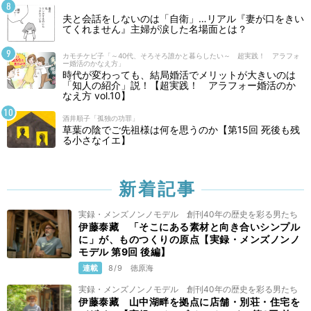
夫と会話をしないのは「自衛」…リアル『妻が口をきい
てくれません』主婦が涙した名場面とは？
カモチケビ子「～40代、そろそろ誰かと暮らしたい～ 超実践！ アラフォ
ー婚活のかなえ方」
時代が変わっても、結局婚活でメリットが大きいのは
「知人の紹介」説！【超実践！ アラフォー婚活のか
なえ方 vol.10】
酒井順子「孤独の功罪」
草葉の陰でご先祖様は何を思うのか【第15回 死後も残
る小さなイエ】
新着記事
実録・メンズノンノモデル 創刊40年の歴史を彩る男たち
伊藤泰藏 「そこにある素材と向き合いシンプル
に」が、ものつくりの原点【実録・メンズノンノ
モデル 第9回 後編】
連載
8/9
徳原海
実録・メンズノンノモデル 創刊40年の歴史を彩る男たち
伊藤泰藏 山中湖畔を拠点に店舗・別荘・住宅を