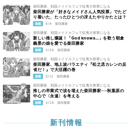
柴田勝家、戦国メイドカフェで征夷大将軍になる
柴田勝家が「好きなメイドさん人気投票」でたど
り着いた、たったひとつの冴えたやりかたとは？
連載
6/9
柴田勝家
柴田勝家、戦国メイドカフェで征夷大将軍になる
新しい推し爆誕！「God knows…」を歌う朝倉
義景の娘を愛でる柴田勝家
連載
5/26
柴田勝家
柴田勝家、戦国メイドカフェで征夷大将軍になる
柴田勝家、地上波バラエティ『松之丞カレンの反
省だ！』で大活躍の巻
連載
5/12
柴田勝家
柴田勝家、戦国メイドカフェで征夷大将軍になる
推しの卒業式で涙を堪えた柴田勝家──秋葉原の
中心で〈永遠〉を考える
連載
4/28
柴田勝家
新刊情報