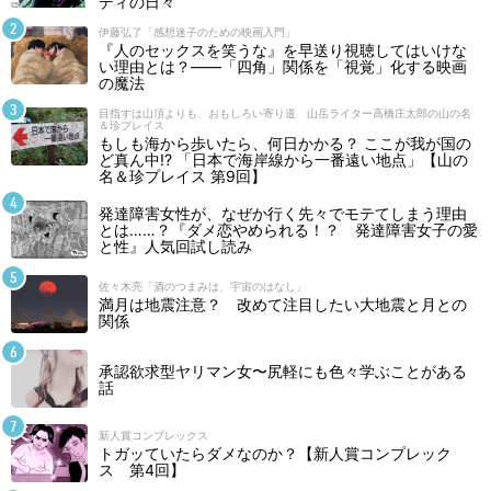
ディの日々
伊藤弘了「感想迷子のための映画入門」
『人のセックスを笑うな』を早送り視聴してはいけな
い理由とは？――「四角」関係を「視覚」化する映画
の魔法
目指すは山頂よりも、おもしろい寄り道 山岳ライター高橋庄太郎の山の名
＆珍プレイス
もしも海から歩いたら、何日かかる？ ここが我が国の
ど真ん中!? 「日本で海岸線から一番遠い地点」【山の
名＆珍プレイス 第9回】
発達障害女性が、なぜか行く先々でモテてしまう理由
とは……？『ダメ恋やめられる！？ 発達障害女子の愛
と性』人気回試し読み
佐々木亮「酒のつまみは、宇宙のはなし」
満月は地震注意？ 改めて注目したい大地震と月との
関係
承認欲求型ヤリマン女〜尻軽にも色々学ぶことがある
話
新人賞コンプレックス
トガッていたらダメなのか？【新人賞コンプレック
ス 第4回】