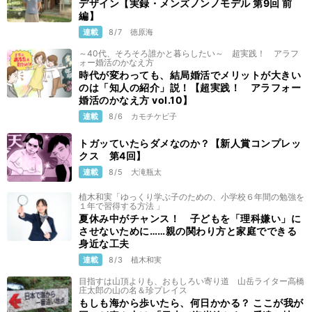
デザイン【実録・メンズノンノモデル 第9回 前
編】
連載
8/7
徳原海
～40代、そろそろ誰かと暮らしたい～ 超実践！ アラフ
ォー婚活のかなえ方
時代が変わっても、結局婚活でメリットが大きい
のは「知人の紹介」説！【超実践！ アラフォー
婚活のかなえ方 vol.10】
連載
8/6
カモチケビ子
トガッていたらダメなのか？【新人賞コンプレッ
クス 第4回】
連載
8/5
大滝瓶太
植木和実「ゆっくり学ぶ子のための、小学校６年間の勉強を
１年で習得する方法 」
夏休み中がチャンス！ 子どもを「理科嫌い」に
させないために……親の関わり方と家庭でできる
身近な工夫
連載
8/3
植木和実
目指すは山頂よりも、おもしろい寄り道 山岳ライター高橋
庄太郎の山の名＆珍プレイス
もしも海から歩いたら、何日かかる？ ここが我が