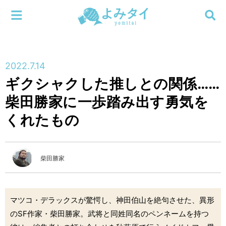
メニューを閉じる
よみタイ
ホーム
2022.7.14
新着
ギクシャクした推しとの関係……
検索する
柴田勝家に一歩踏み出す勇気を
連載
くれたもの
新刊
特集
柴田勝家
編集部
マツコ・デラックスが驚愕し、神田伯山を絶句させた、異形
のSF作家・柴田勝家。武将と同姓同名のペンネームを持つ