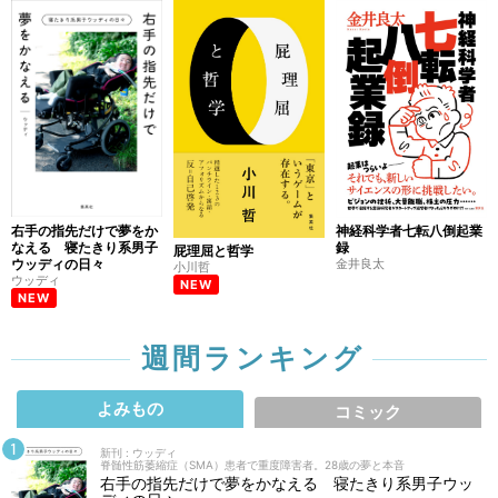
右手の指先だけで夢をか
神経科学者七転八倒起業
なえる 寝たきり系男子
録
屁理屈と哲学
ウッディの日々
金井良太
小川哲
ウッディ
NEW
NEW
週間ランキング
よみもの
コミック
新刊 : ウッディ
脊髄性筋萎縮症（SMA）患者で重度障害者。28歳の夢と本音
右手の指先だけで夢をかなえる 寝たきり系男子ウッ