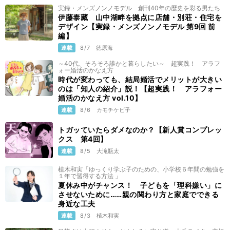
実録・メンズノンノモデル 創刊40年の歴史を彩る男たち
伊藤泰藏 山中湖畔を拠点に店舗・別荘・住宅を
デザイン【実録・メンズノンノモデル 第9回 前
編】
連載
8/7
徳原海
～40代、そろそろ誰かと暮らしたい～ 超実践！ アラフ
ォー婚活のかなえ方
時代が変わっても、結局婚活でメリットが大きい
のは「知人の紹介」説！【超実践！ アラフォー
婚活のかなえ方 vol.10】
連載
8/6
カモチケビ子
トガッていたらダメなのか？【新人賞コンプレッ
クス 第4回】
連載
8/5
大滝瓶太
植木和実「ゆっくり学ぶ子のための、小学校６年間の勉強を
１年で習得する方法 」
夏休み中がチャンス！ 子どもを「理科嫌い」に
させないために……親の関わり方と家庭でできる
身近な工夫
連載
8/3
植木和実