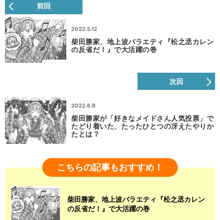
前回
2022.5.12
柴田勝家、地上波バラエティ『松之丞カレン
の反省だ！』で大活躍の巻
次回
2022.6.9
柴田勝家が「好きなメイドさん人気投票」で
たどり着いた、たったひとつの冴えたやりか
たとは？
こちらの記事もおすすめ！
柴田勝家、地上波バラエティ『松之丞カレン
の反省だ！』で大活躍の巻