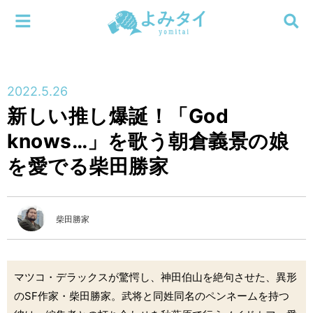
メニューを閉じる
よみタイ
ホーム
2022.5.26
新着
新しい推し爆誕！「God
検索する
knows…」を歌う朝倉義景の娘
連載
を愛でる柴田勝家
新刊
特集
柴田勝家
編集部
マツコ・デラックスが驚愕し、神田伯山を絶句させた、異形
のSF作家・柴田勝家。武将と同姓同名のペンネームを持つ