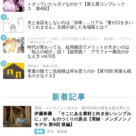
トガッていたらダメなのか？【新人賞コンプレック
ス 第4回】
夫と会話をしないのは「自衛」…リアル『妻が口をきい
てくれません』主婦が涙した名場面とは？
カモチケビ子「～40代、そろそろ誰かと暮らしたい～ 超実践！ アラフォ
ー婚活のかなえ方」
時代が変わっても、結局婚活でメリットが大きいのは
「知人の紹介」説！【超実践！ アラフォー婚活のか
なえ方 vol.10】
酒井順子「孤独の功罪」
草葉の陰でご先祖様は何を思うのか【第15回 死後も残
る小さなイエ】
新着記事
実録・メンズノンノモデル 創刊40年の歴史を彩る男たち
伊藤泰藏 「そこにある素材と向き合いシンプル
に」が、ものつくりの原点【実録・メンズノンノ
モデル 第9回 後編】
連載
8/9
徳原海