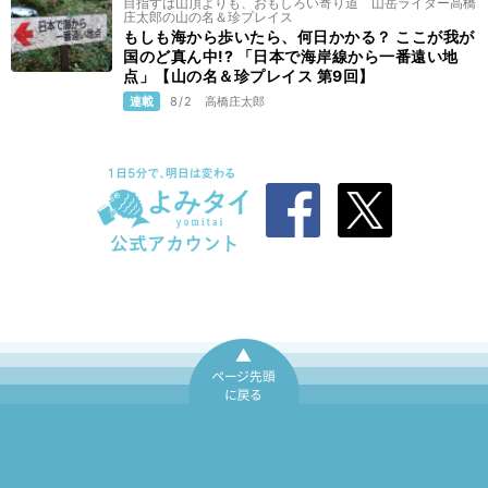
目指すは山頂よりも、おもしろい寄り道 山岳ライター高橋
庄太郎の山の名＆珍プレイス
もしも海から歩いたら、何日かかる？ ここが我が
国のど真ん中!? 「日本で海岸線から一番遠い地
点」【山の名＆珍プレイス 第9回】
連載
8/2
高橋庄太郎
ページ先頭に戻
る