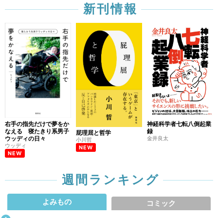
新刊情報
右手の指先だけで夢をか
神経科学者七転八倒起業
なえる 寝たきり系男子
録
屁理屈と哲学
ウッディの日々
金井良太
小川哲
ウッディ
NEW
NEW
週間ランキング
よみもの
コミック