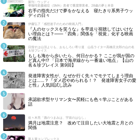
新刊 : ウッディ
脊髄性筋萎縮症（SMA）患者で重度障害者。28歳の夢と本音
右手の指先だけで夢をかなえる 寝たきり系男子ウッ
ディの日々
伊藤弘了「感想迷子のための映画入門」
『人のセックスを笑うな』を早送り視聴してはいけな
い理由とは？――「四角」関係を「視覚」化する映画
の魔法
目指すは山頂よりも、おもしろい寄り道 山岳ライター高橋庄太郎の山の名
＆珍プレイス
もしも海から歩いたら、何日かかる？ ここが我が国の
ど真ん中!? 「日本で海岸線から一番遠い地点」【山の
名＆珍プレイス 第9回】
発達障害女性が、なぜか行く先々でモテてしまう理由
とは……？『ダメ恋やめられる！？ 発達障害女子の愛
と性』人気回試し読み
承認欲求型ヤリマン女〜尻軽にも色々学ぶことがある
話
佐々木亮「酒のつまみは、宇宙のはなし」
満月は地震注意？ 改めて注目したい大地震と月との
関係
新人賞コンプレックス