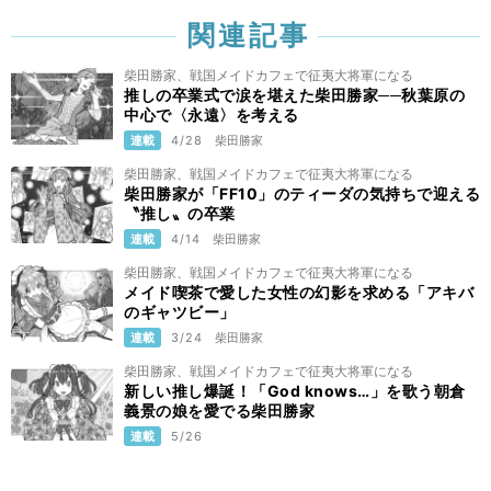
関連記事
柴田勝家、戦国メイドカフェで征夷大将軍になる
推しの卒業式で涙を堪えた柴田勝家──秋葉原の
中心で〈永遠〉を考える
連載
4/28
柴田勝家
柴田勝家、戦国メイドカフェで征夷大将軍になる
柴田勝家が「FF10」のティーダの気持ちで迎える
〝推し〟の卒業
連載
4/14
柴田勝家
柴田勝家、戦国メイドカフェで征夷大将軍になる
メイド喫茶で愛した女性の幻影を求める「アキバ
のギャツビー」
連載
3/24
柴田勝家
柴田勝家、戦国メイドカフェで征夷大将軍になる
新しい推し爆誕！「God knows…」を歌う朝倉
義景の娘を愛でる柴田勝家
連載
5/26