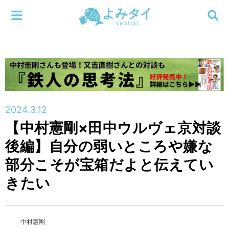
メニューを閉じる
よみタイ
ホーム
新着
検索する
連載
2024.3.12
【中村憲剛×田中ウルヴェ京対談
新刊
後編】自分の弱いところや嫌な
特集
部分こそが宝箱だよと伝えてい
きたい
編集部
中村憲剛