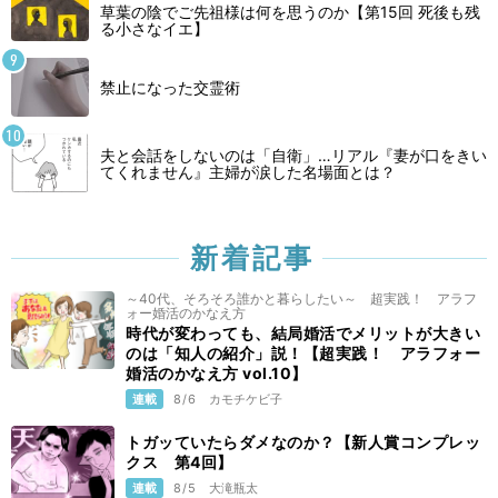
草葉の陰でご先祖様は何を思うのか【第15回 死後も残
る小さなイエ】
禁止になった交霊術
夫と会話をしないのは「自衛」…リアル『妻が口をきい
てくれません』主婦が涙した名場面とは？
新着記事
～40代、そろそろ誰かと暮らしたい～ 超実践！ アラフ
ォー婚活のかなえ方
時代が変わっても、結局婚活でメリットが大きい
のは「知人の紹介」説！【超実践！ アラフォー
婚活のかなえ方 vol.10】
連載
8/6
カモチケビ子
トガッていたらダメなのか？【新人賞コンプレッ
クス 第4回】
連載
8/5
大滝瓶太