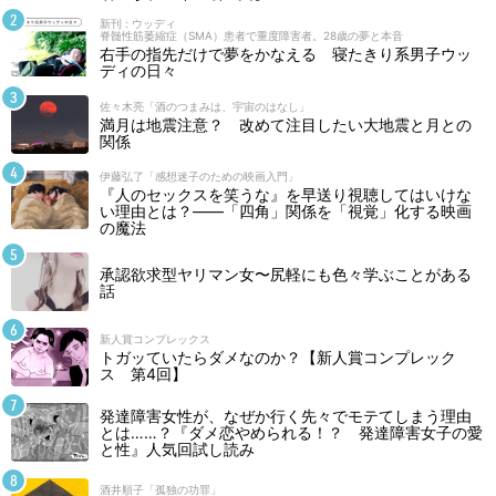
新刊 : ウッディ
脊髄性筋萎縮症（SMA）患者で重度障害者。28歳の夢と本音
右手の指先だけで夢をかなえる 寝たきり系男子ウッ
ディの日々
佐々木亮「酒のつまみは、宇宙のはなし」
満月は地震注意？ 改めて注目したい大地震と月との
関係
伊藤弘了「感想迷子のための映画入門」
『人のセックスを笑うな』を早送り視聴してはいけな
い理由とは？――「四角」関係を「視覚」化する映画
の魔法
承認欲求型ヤリマン女〜尻軽にも色々学ぶことがある
話
新人賞コンプレックス
トガッていたらダメなのか？【新人賞コンプレック
ス 第4回】
発達障害女性が、なぜか行く先々でモテてしまう理由
とは……？『ダメ恋やめられる！？ 発達障害女子の愛
と性』人気回試し読み
酒井順子「孤独の功罪」