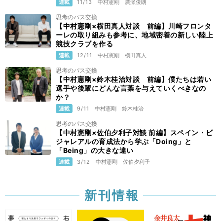
連載
11/13
中村憲剛
廣瀬俊朗
思考のパス交換
【中村憲剛×横田真人対談 前編】川崎フロンタ
ーレの取り組みも参考に、地域密着の新しい陸上
競技クラブを作る
連載
12/11
中村憲剛
横田真人
思考のパス交換
【中村憲剛×鈴木桂治対談 前編】僕たちは若い
選手や後輩にどんな言葉を与えていくべきなの
か？
連載
9/11
中村憲剛
鈴木桂治
思考のパス交換
【中村憲剛×佐伯夕利子対談 前編】スペイン・ビ
ジャレアルの育成法から学ぶ「Doing」と
「Being」の大きな違い
連載
3/12
中村憲剛
佐伯夕利子
新刊情報