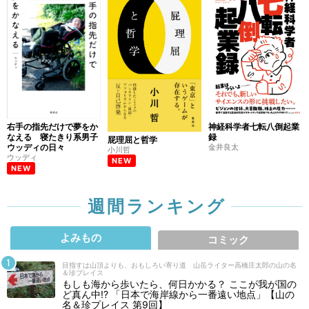
右手の指先だけで夢をか
神経科学者七転八倒起業
なえる 寝たきり系男子
録
屁理屈と哲学
ウッディの日々
金井良太
小川哲
ウッディ
NEW
NEW
週間ランキング
よみもの
コミック
目指すは山頂よりも、おもしろい寄り道 山岳ライター高橋庄太郎の山の名
＆珍プレイス
もしも海から歩いたら、何日かかる？ ここが我が国の
ど真ん中!? 「日本で海岸線から一番遠い地点」【山の
名＆珍プレイス 第9回】