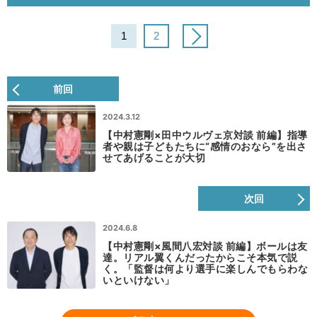
1
2
前回
2024.3.12
【中村憲剛×田中ウルヴェ京対談 前編】指導
者や親は子どもたちに“感情のおなら”を出さ
せてあげることが大切
次回
2024.6.8
【中村憲剛×風間八宏対談 前編】ボールは友
達。リアル翼くんだったからこそ本気で説
く。「監督は何より選手に楽しんでもらわな
いといけない」