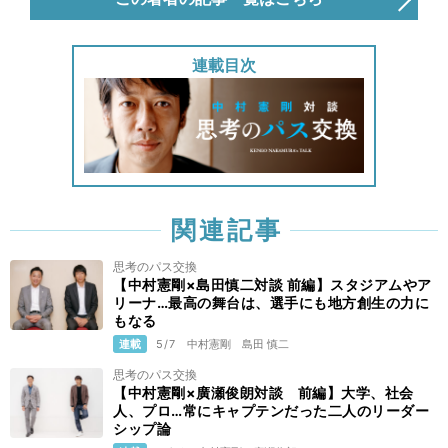
連載目次
関連記事
思考のパス交換
【中村憲剛×島田慎二対談 前編】スタジアムやア
リーナ…最高の舞台は、選手にも地方創生の力に
もなる
連載
5/7
中村憲剛
島田 慎二
思考のパス交換
【中村憲剛×廣瀬俊朗対談 前編】大学、社会
人、プロ…常にキャプテンだった二人のリーダー
シップ論