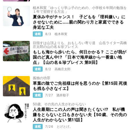
植木和実「ゆっくり学ぶ子のための、小学校６年間の勉強を
１年で習得する方法 」
夏休み中がチャンス！ 子どもを「理科嫌い」に
させないために……親の関わり方と家庭でできる
身近な工夫
連載
8/3
植木和実
目指すは山頂よりも、おもしろい寄り道 山岳ライター高橋
庄太郎の山の名＆珍プレイス
もしも海から歩いたら、何日かかる？ ここが我が
国のど真ん中!? 「日本で海岸線から一番遠い地
点」【山の名＆珍プレイス 第9回】
連載
8/2
高橋庄太郎
孤独の功罪
草葉の陰でご先祖様は何を思うのか【第15回 死後
も残る小さなイエ】
連載
7/27
酒井順子
50歳、その先の人生がわからない
人生最期にこの人の声は聞きたくない⁉ 私が機
嫌をとらないと口もきかない夫【50歳、その先の
人生がわからない 第11話】
連載
7/26
とげとげ。