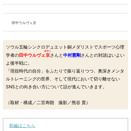
田中ウルヴェ京
ソウル五輪シンクロデュエット銅メダリストでスポーツ心理
みやこ
学者の
田中ウルヴェ
京
さんと
中村憲剛
さんとの対談はいよい
よ後半戦に。
「現役時代の自分」をふたりで振り返りつつ、奥深きメンタ
ルトレーニングの世界、そして現代において切り離せない
SNSとの向き合い方について話が進んでいきます。
（取材・構成／二宮寿朗 撮影／熊谷 貫）
前編はこちら