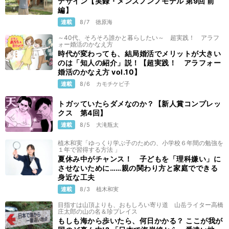
デザイン【実録・メンズノンノモデル 第9回 前
編】
連載
8/7
徳原海
～40代、そろそろ誰かと暮らしたい～ 超実践！ アラフ
ォー婚活のかなえ方
時代が変わっても、結局婚活でメリットが大きい
のは「知人の紹介」説！【超実践！ アラフォー
婚活のかなえ方 vol.10】
連載
8/6
カモチケビ子
トガッていたらダメなのか？【新人賞コンプレッ
クス 第4回】
連載
8/5
大滝瓶太
植木和実「ゆっくり学ぶ子のための、小学校６年間の勉強を
１年で習得する方法 」
夏休み中がチャンス！ 子どもを「理科嫌い」に
させないために……親の関わり方と家庭でできる
身近な工夫
連載
8/3
植木和実
目指すは山頂よりも、おもしろい寄り道 山岳ライター高橋
庄太郎の山の名＆珍プレイス
もしも海から歩いたら、何日かかる？ ここが我が