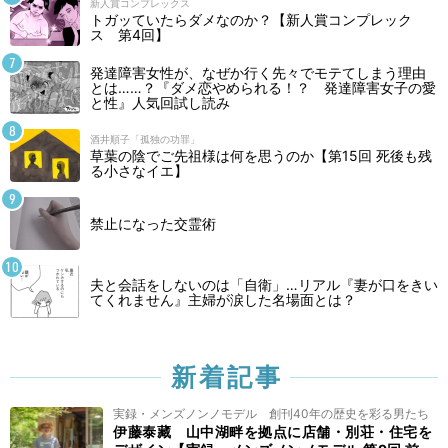
新人賞コンプレックス
トガッていたらダメなのか？【新人賞コンプレック
ス 第4回】
発達障害女性が、なぜか行く先々でモテてしまう理由
とは……？『ダメ恋やめられる！？ 発達障害女子の愛
と性』人気回試し読み
酒井順子「孤独の功罪」
草葉の陰でご先祖様は何を思うのか【第15回 死後も残
る小さなイエ】
禁止になった交霊術
夫と会話をしないのは「自衛」…リアル『妻が口をきい
てくれません』主婦が涙した名場面とは？
新着記事
実録・メンズノンノモデル 創刊40年の歴史を彩る男たち
伊藤泰藏 山中湖畔を拠点に店舗・別荘・住宅を