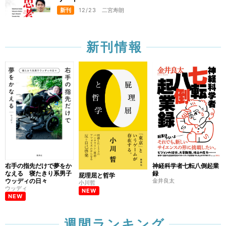
新刊
12/23
二宮寿朗
新刊情報
右手の指先だけで夢をか
神経科学者七転八倒起業
なえる 寝たきり系男子
録
屁理屈と哲学
ウッディの日々
金井良太
小川哲
ウッディ
NEW
NEW
週間ランキング