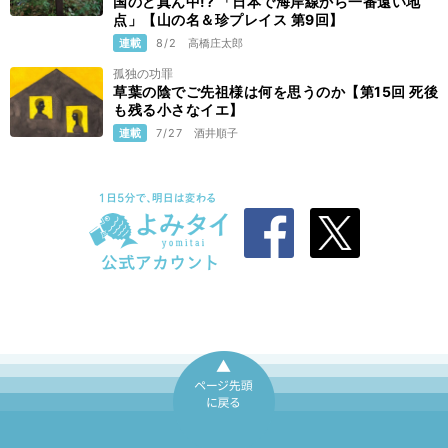
国のど真ん中!? 「日本で海岸線から一番遠い地
点」【山の名＆珍プレイス 第9回】
連載
8/2
高橋庄太郎
孤独の功罪
草葉の陰でご先祖様は何を思うのか【第15回 死後
も残る小さなイエ】
連載
7/27
酒井順子