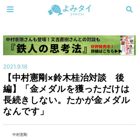
メニューを閉じる
よみタイ
ホーム
新着
検索する
連載
2021.9.18
【中村憲剛×鈴木桂治対談 後
新刊
編】「金メダルを獲っただけは
特集
長続きしない。たかが金メダル
なんです」
編集部
中村憲剛