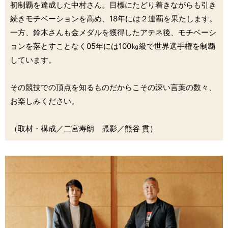
初制覇を達成した中村さん。目標にたどり着きながらも引き
続きモチベーションを高め、18年には２連覇を果たします。
一方、鈴木さんも金メダルを獲得したアテネ後、モチベーシ
ョンを落とすことなく05年には100㎏級で世界選手権を制覇
しています。
その競技での頂点を知るものだからこその深い言葉の数々、
お楽しみください。
（取材・構成／二宮寿朗 撮影／熊谷 貫）