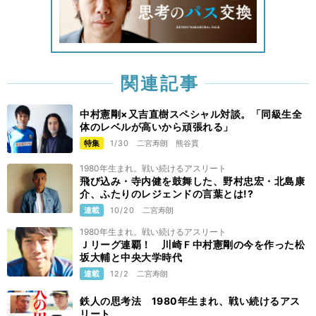
関連記事
中村憲剛×又吉直樹スペシャル対談。「同級生全
体のレベルが高いから頑張れる」
特集
1/30
二宮寿朗
熊谷貫
1980年生まれ。戦い続けるアスリート
飛び込み・寺内健を鼓舞した、野村忠宏・北島康
介、ふたりのレジェンドの言葉とは!?
連載
10/20
二宮寿朗
1980年生まれ。戦い続けるアスリート
Ｊリーグ連覇！ 川崎Ｆ中村憲剛の今を作った松
坂大輔と中央大学時代
連載
12/2
二宮寿朗
鉄人の思考法 1980年生まれ、戦い続けるアス
リート