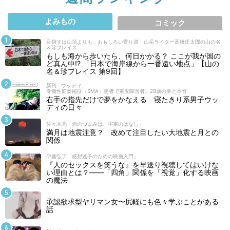
よみもの
コミック
目指すは山頂よりも、おもしろい寄り道 山岳ライター高橋庄太郎の山の名
＆珍プレイス
もしも海から歩いたら、何日かかる？ ここが我が国の
ど真ん中!? 「日本で海岸線から一番遠い地点」【山の
名＆珍プレイス 第9回】
新刊 : ウッディ
脊髄性筋萎縮症（SMA）患者で重度障害者。28歳の夢と本音
右手の指先だけで夢をかなえる 寝たきり系男子ウッ
ディの日々
佐々木亮「酒のつまみは、宇宙のはなし」
満月は地震注意？ 改めて注目したい大地震と月との
関係
伊藤弘了「感想迷子のための映画入門」
『人のセックスを笑うな』を早送り視聴してはいけな
い理由とは？――「四角」関係を「視覚」化する映画
の魔法
承認欲求型ヤリマン女〜尻軽にも色々学ぶことがある
話