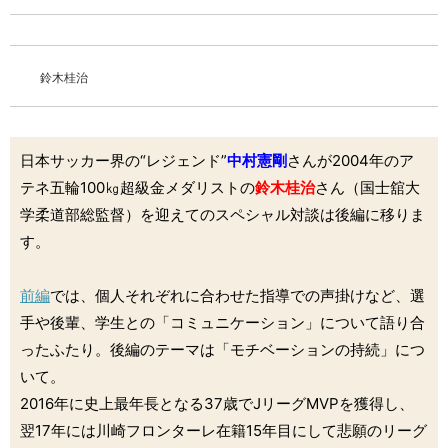
鈴木桂治
日本サッカー界の“レジェンド”
中村憲剛
さんが2004年のア
テネ五輪100㎏超級金メダリストの
鈴木桂治
さん（国士舘大
学柔道部総監督）を迎えてのスペシャル対談は後編に移りま
す。
前編
では、個人それぞれに合わせた指導での声掛けなど、選
手や後輩、学生との「コミュニケーション」について語り合
ったふたり。後編のテーマは「モチベーションの持続」につ
いて。
2016年に史上最年長となる37歳でJリーグMVPを獲得し、
翌17年には川崎フロンターレ在籍15年目にして悲願のリーグ