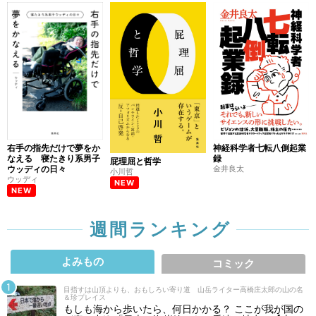
右手の指先だけで夢をか
神経科学者七転八倒起業
なえる 寝たきり系男子
録
屁理屈と哲学
ウッディの日々
金井良太
小川哲
ウッディ
NEW
NEW
週間ランキング
よみもの
コミック
目指すは山頂よりも、おもしろい寄り道 山岳ライター高橋庄太郎の山の名
＆珍プレイス
もしも海から歩いたら、何日かかる？ ここが我が国の