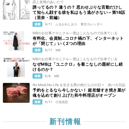
恋と友情のあいだで
誘ってるの？ 違うの？ 思わせぶりな言動だけし
て知らん顔する彼を私はもう逃がさない～第18話
（里奈・前編）
連載
9/11
ふるかわしおり
東京カレンダー
MBのお仕事クロニクル～僕はこんなもので出来ている
有料化、会員制…コロナ禍の下、インターネット
が「閉じて」いく2つの理由
連載
8/17
MB
MBのお仕事クロニクル～僕はこんなもので出来ている
なぜMBは「ユニクロ」を着こなしの題材にし続
けるのか？
連載
6/8
MB
No Meat,No Life.を生きる男の肉だらけの日々 肉バカ日誌
予約をとるなら今しかない！ 超老舗すき焼き屋が
魂を込めて創り上げた和牛料理店がオープン
連載
9/11
小池克臣
新刊情報