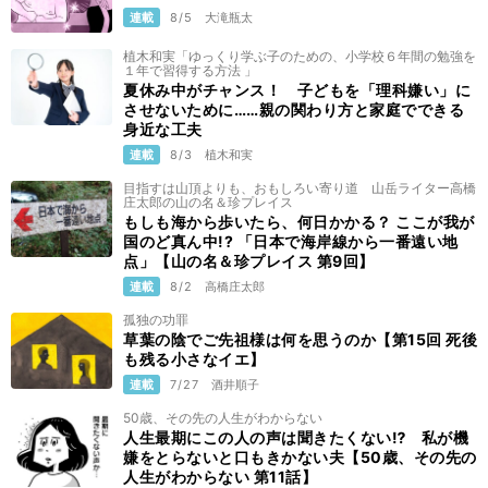
連載
8/5
大滝瓶太
植木和実「ゆっくり学ぶ子のための、小学校６年間の勉強を
１年で習得する方法 」
夏休み中がチャンス！ 子どもを「理科嫌い」に
させないために……親の関わり方と家庭でできる
身近な工夫
連載
8/3
植木和実
目指すは山頂よりも、おもしろい寄り道 山岳ライター高橋
庄太郎の山の名＆珍プレイス
もしも海から歩いたら、何日かかる？ ここが我が
国のど真ん中!? 「日本で海岸線から一番遠い地
点」【山の名＆珍プレイス 第9回】
連載
8/2
高橋庄太郎
孤独の功罪
草葉の陰でご先祖様は何を思うのか【第15回 死後
も残る小さなイエ】
連載
7/27
酒井順子
50歳、その先の人生がわからない
人生最期にこの人の声は聞きたくない⁉ 私が機
嫌をとらないと口もきかない夫【50歳、その先の
人生がわからない 第11話】