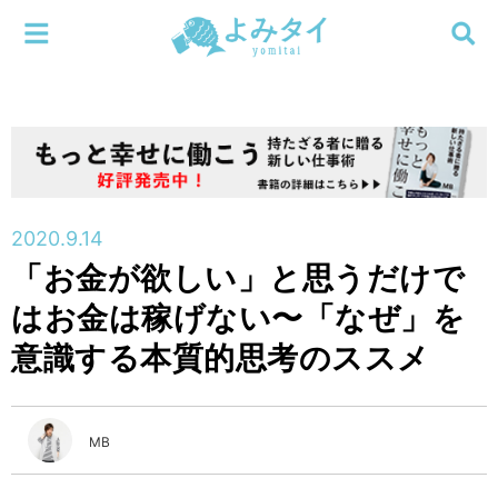
メニューを閉じる
よみタイ
ホーム
新着
検索する
連載
2020.9.14
「お金が欲しい」と思うだけで
新刊
はお金は稼げない〜「なぜ」を
特集
意識する本質的思考のススメ
編集部
MB