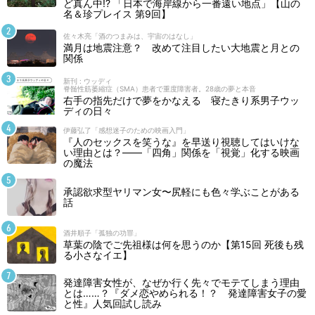
ど真ん中!? 「日本で海岸線から一番遠い地点」【山の
名＆珍プレイス 第9回】
佐々木亮「酒のつまみは、宇宙のはなし」
満月は地震注意？ 改めて注目したい大地震と月との
関係
新刊 : ウッディ
脊髄性筋萎縮症（SMA）患者で重度障害者。28歳の夢と本音
右手の指先だけで夢をかなえる 寝たきり系男子ウッ
ディの日々
伊藤弘了「感想迷子のための映画入門」
『人のセックスを笑うな』を早送り視聴してはいけな
い理由とは？――「四角」関係を「視覚」化する映画
の魔法
承認欲求型ヤリマン女〜尻軽にも色々学ぶことがある
話
酒井順子「孤独の功罪」
草葉の陰でご先祖様は何を思うのか【第15回 死後も残
る小さなイエ】
発達障害女性が、なぜか行く先々でモテてしまう理由
とは……？『ダメ恋やめられる！？ 発達障害女子の愛
と性』人気回試し読み