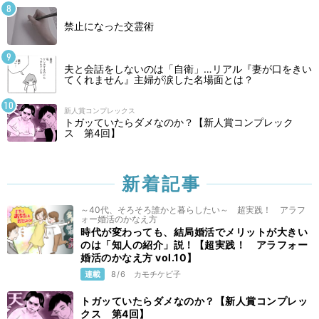
禁止になった交霊術
夫と会話をしないのは「自衛」…リアル『妻が口をきい
てくれません』主婦が涙した名場面とは？
新人賞コンプレックス
トガッていたらダメなのか？【新人賞コンプレック
ス 第4回】
新着記事
～40代、そろそろ誰かと暮らしたい～ 超実践！ アラフ
ォー婚活のかなえ方
時代が変わっても、結局婚活でメリットが大きい
のは「知人の紹介」説！【超実践！ アラフォー
婚活のかなえ方 vol.10】
連載
8/6
カモチケビ子
トガッていたらダメなのか？【新人賞コンプレッ
クス 第4回】