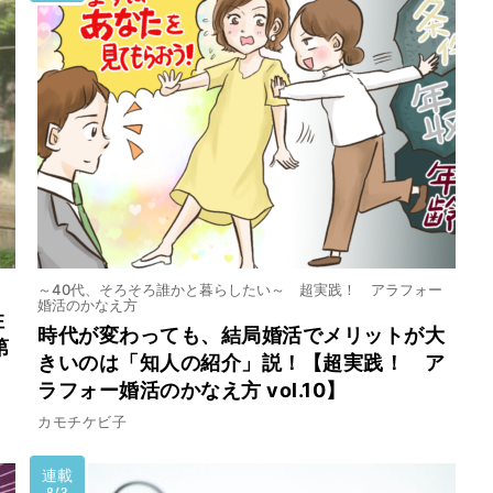
～40代、そろそろ誰かと暮らしたい～ 超実践！ アラフォー
婚活のかなえ方
住
時代が変わっても、結局婚活でメリットが大
第
きいのは「知人の紹介」説！【超実践！ ア
ラフォー婚活のかなえ方 vol.10】
カモチケビ子
連載
8/3