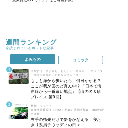
週間ランキング
今読まれているホットな記事
よみもの
コミック
目指すは山頂よりも、おもしろい寄り道 山岳ライタ
ー高橋庄太郎の山の名＆珍プレイス
もしも海から歩いたら、何日かかる？
ここが我が国のど真ん中!? 「日本で海
岸線から一番遠い地点」【山の名＆珍
プレイス 第9回】
新刊 : ウッディ
脊髄性筋萎縮症（SMA）患者で重度障害者。28歳の夢
と本音
右手の指先だけで夢をかなえる 寝た
きり系男子ウッディの日々