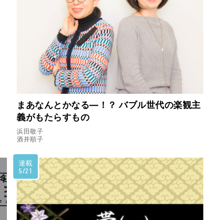
まあなんとかなる―！？ バブル世代の楽観主
義がもたらすもの
浜田敬子
酒井順子
連載
5/21