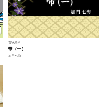
着物憑き
帯（一）
加門七海