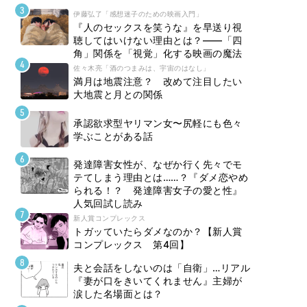
伊藤弘了「感想迷子のための映画入門」
『人のセックスを笑うな』を早送り視
聴してはいけない理由とは？――「四
角」関係を「視覚」化する映画の魔法
佐々木亮「酒のつまみは、宇宙のはなし」
満月は地震注意？ 改めて注目したい
大地震と月との関係
承認欲求型ヤリマン女〜尻軽にも色々
学ぶことがある話
発達障害女性が、なぜか行く先々でモ
テてしまう理由とは……？『ダメ恋やめ
られる！？ 発達障害女子の愛と性』
人気回試し読み
新人賞コンプレックス
トガッていたらダメなのか？【新人賞
コンプレックス 第4回】
夫と会話をしないのは「自衛」…リアル
『妻が口をきいてくれません』主婦が
涙した名場面とは？