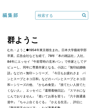
編集部
群ようこ
むれ・ようこ●1954年東京都生まれ。日本大学藝術学部
卒業。広告会社などを経て、78年「本の雑誌社」入社。
84年にエッセイ『午前零時の玄米パン』で作家としてデ
ビューし、同年に専業作家となる。小説に『無印結婚物
語』などの＜無印＞シリーズ、『今日もお疲れさま パ
ンとスープとネコ日和』などの＜パンとスープとネコ日
和＞シリーズの他、『かもめ食堂』『捨てたい人捨てた
くない人』、エッセイに『還暦着物日記』『スマホにな
じんでおりません』『老いてお茶を習う』『六十路通過
道中』『ちゃぶ台ぐるぐる』『かえる生活』、評伝に
『贅沢貧乏のマリア』』など著書多数。