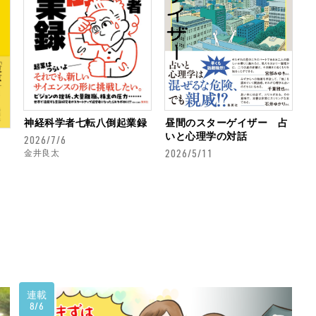
神経科学者七転八倒起業録
昼間のスターゲイザー 占
いと心理学の対話
2026/7/6
2026/5/11
金井良太
連載
8/6