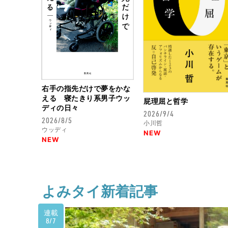
右手の指先だけで夢をかな
える 寝たきり系男子ウッ
屁理屈と哲学
ディの日々
2026/9/4
2026/8/5
小川哲
ウッディ
NEW
NEW
よみタイ新着記事
連載
8/7