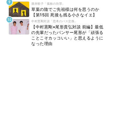
酒井順子「孤独の功罪」
草葉の陰でご先祖様は何を思うのか
【第15回 死後も残る小さなイエ】
中村憲剛対談「思考のパス交換」
【中村憲剛×尾形貴弘対談 前編】最低
の先輩だったパンサー尾形が「頑張る
ことこそカッコいい」と思えるように
なった理由