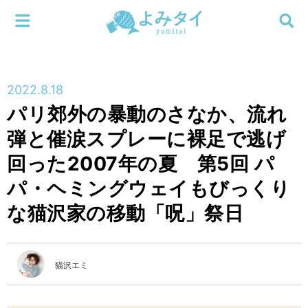
メニューを閉じる
よみタイ
ホーム
2022.8.18
新着
パリ郊外の暴動のさなか、流れ
検索する
弾と催涙スプレーに裸足で逃げ
連載
回った2007年の夏 第5回 パ
新刊
パ・ヘミングウェイもびっくり
な猫沢家の移動「呪」祭日
特集
編集部
猫沢エミ