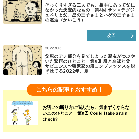
そっくりすぎる二人でも、相手にあって父に
なかった決定的なもの 第4回 サン＝テグジ
ュペリと父、星の王子さまとハゲの王子さま
の邂逅（かいこう）
次回
2022.9.15
父親のアノ部分を見てしまった親友がつぶや
いた驚愕のひとこと 第6回 服と全裸と父・
サピエンス〜猫沢家の服コンプレックスを脱
ぎ捨てる2022年、夏
こちらの記事もおすすめ！
お誘いの断り方に悩んだら、気まずくならな
いこのひとこと 第9回 Could I take a rain
check?