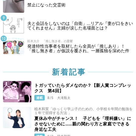
禁止になった交霊術
夫と会話をしないのは「自衛」…リアル『妻が口をきい
てくれません』主婦が涙した名場面とは？
鈴木大介 「推し無き者」の憂鬱
発達特性当事者を取材したら全員が「推しあり」！
「推し無き者」が仮説を覆され、一層孤独を深めた件
新着記事
トガッていたらダメなのか？【新人賞コンプレッ
クス 第4回】
連載
8/5
大滝瓶太
植木和実「ゆっくり学ぶ子のための、小学校６年間の勉強を
１年で習得する方法 」
夏休み中がチャンス！ 子どもを「理科嫌い」に
させないために……親の関わり方と家庭でできる
身近な工夫