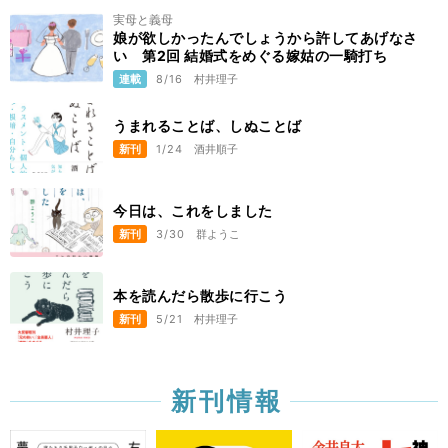
実母と義母
娘が欲しかったんでしょうから許してあげなさ
い 第2回 結婚式をめぐる嫁姑の一騎打ち
連載
8/16
村井理子
うまれることば、しぬことば
新刊
1/24
酒井順子
今日は、これをしました
新刊
3/30
群ようこ
本を読んだら散歩に行こう
新刊
5/21
村井理子
新刊情報