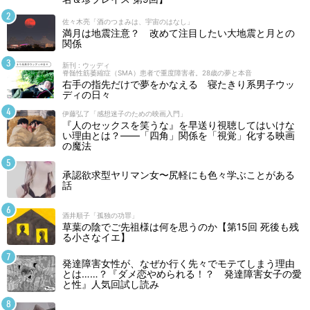
佐々木亮「酒のつまみは、宇宙のはなし」
満月は地震注意？ 改めて注目したい大地震と月との
関係
新刊 : ウッディ
脊髄性筋萎縮症（SMA）患者で重度障害者。28歳の夢と本音
右手の指先だけで夢をかなえる 寝たきり系男子ウッ
ディの日々
伊藤弘了「感想迷子のための映画入門」
『人のセックスを笑うな』を早送り視聴してはいけな
い理由とは？――「四角」関係を「視覚」化する映画
の魔法
承認欲求型ヤリマン女〜尻軽にも色々学ぶことがある
話
酒井順子「孤独の功罪」
草葉の陰でご先祖様は何を思うのか【第15回 死後も残
る小さなイエ】
発達障害女性が、なぜか行く先々でモテてしまう理由
とは……？『ダメ恋やめられる！？ 発達障害女子の愛
と性』人気回試し読み