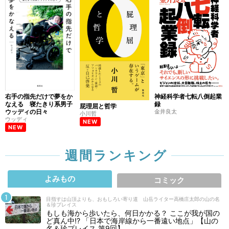
右手の指先だけで夢をか
神経科学者七転八倒起業
なえる 寝たきり系男子
録
屁理屈と哲学
ウッディの日々
金井良太
小川哲
ウッディ
NEW
NEW
週間ランキング
よみもの
コミック
目指すは山頂よりも、おもしろい寄り道 山岳ライター高橋庄太郎の山の名
＆珍プレイス
もしも海から歩いたら、何日かかる？ ここが我が国の
ど真ん中!? 「日本で海岸線から一番遠い地点」【山の
名＆珍プレイス 第9回】