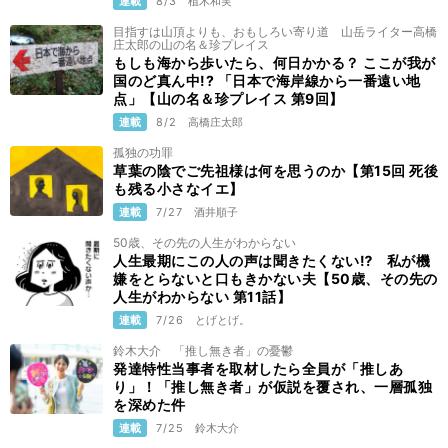
連載
8/3
植木和実
目指すは山頂よりも、おもしろい寄り道 山岳ライター高橋
庄太郎の山の名＆珍プレイス
もしも海から歩いたら、何日かかる？ ここが我が
国のど真ん中!? 「日本で海岸線から一番遠い地
点」【山の名＆珍プレイス 第9回】
連載
8/2
高橋庄太郎
孤独の功罪
草葉の陰でご先祖様は何を思うのか【第15回 死後
も残る小さなイエ】
連載
7/27
酒井順子
50歳、その先の人生がわからない
人生最期にこの人の声は聞きたくない⁉ 私が機
嫌をとらないと口もきかない夫【50歳、その先の
人生がわからない 第11話】
連載
7/26
とげとげ。
鈴木大介 「推し無き者」の憂鬱
発達特性当事者を取材したら全員が「推しあ
り」！「推し無き者」が仮説を覆され、一層孤独
を深めた件
連載
7/25
鈴木大介