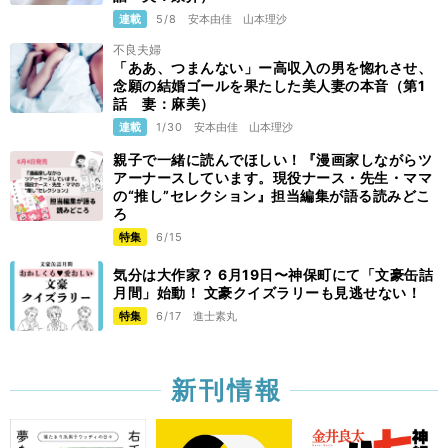
連載
5/8
安本由佳
山本理沙
不良夫婦
「ああ、つまんない」ー高収入の男を惚れさせ、
念願の結婚ゴールを果たした美人妻の本音（第1
話 妻：麻美）
連載
1/30
安本由佳
山本理沙
親子で一緒に読んでほしい！『漫画家しながらツ
アーナースしています。現役ナース・先生・ママ
の“推し”セレクション』担当編集が語る読みどこ
ろ
特集
6/15
気分は大作家？ 6月19日〜神保町にて「文豪缶詰
月間」始動！ 文豪クイズラリーも見逃せない！
特集
6/17
進士素丸
新刊情報