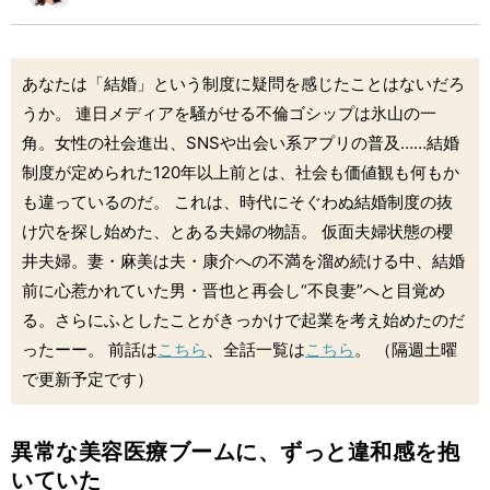
あなたは「結婚」という制度に疑問を感じたことはないだろ
うか。 連日メディアを騒がせる不倫ゴシップは氷山の一
角。女性の社会進出、SNSや出会い系アプリの普及……結婚
制度が定められた120年以上前とは、社会も価値観も何もか
も違っているのだ。 これは、時代にそぐわぬ結婚制度の抜
け穴を探し始めた、とある夫婦の物語。 仮面夫婦状態の櫻
井夫婦。妻・麻美は夫・康介への不満を溜め続ける中、結婚
前に心惹かれていた男・晋也と再会し“不良妻”へと目覚め
る。さらにふとしたことがきっかけで起業を考え始めたのだ
ったーー。 前話は
こちら
、全話一覧は
こちら
。 （隔週土曜
で更新予定です）
異常な美容医療ブームに、ずっと違和感を抱
いていた