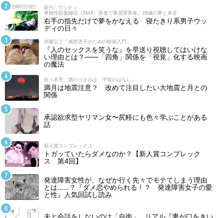
新刊 : ウッディ
脊髄性筋萎縮症（SMA）患者で重度障害者。28歳の夢と本音
右手の指先だけで夢をかなえる 寝たきり系男子ウッ
ディの日々
伊藤弘了「感想迷子のための映画入門」
『人のセックスを笑うな』を早送り視聴してはいけな
い理由とは？――「四角」関係を「視覚」化する映画
の魔法
佐々木亮「酒のつまみは、宇宙のはなし」
満月は地震注意？ 改めて注目したい大地震と月との
関係
承認欲求型ヤリマン女〜尻軽にも色々学ぶことがある
話
新人賞コンプレックス
トガッていたらダメなのか？【新人賞コンプレック
ス 第4回】
発達障害女性が、なぜか行く先々でモテてしまう理由
とは……？『ダメ恋やめられる！？ 発達障害女子の愛
と性』人気回試し読み
夫と会話をしないのは「自衛」…リアル『妻が口をきい