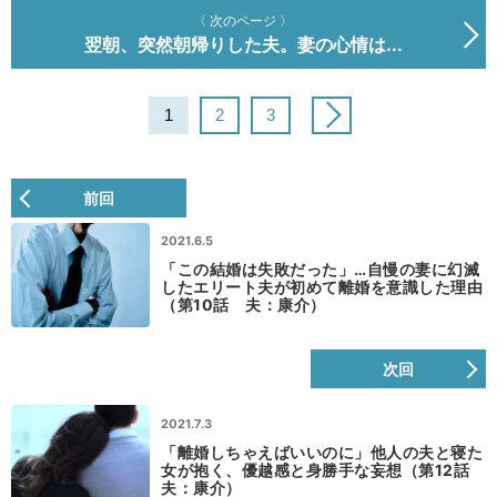
〈 次のページ 〉
翌朝、突然朝帰りした夫。妻の心情は...
1
2
3
前回
2021.6.5
「この結婚は失敗だった」…自慢の妻に幻滅
したエリート夫が初めて離婚を意識した理由
（第10話 夫：康介）
次回
2021.7.3
「離婚しちゃえばいいのに」他人の夫と寝た
女が抱く、優越感と身勝手な妄想（第12話
夫：康介）