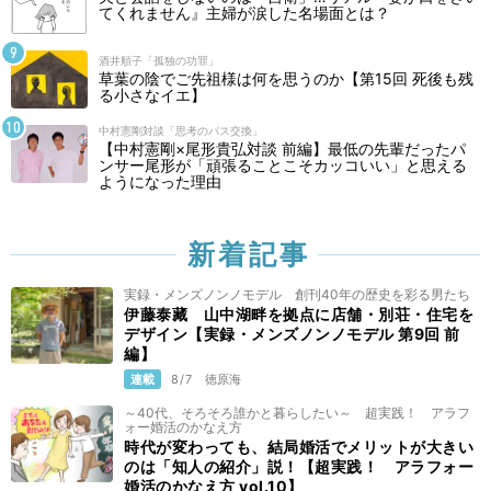
てくれません』主婦が涙した名場面とは？
酒井順子「孤独の功罪」
草葉の陰でご先祖様は何を思うのか【第15回 死後も残
る小さなイエ】
中村憲剛対談「思考のパス交換」
【中村憲剛×尾形貴弘対談 前編】最低の先輩だったパ
ンサー尾形が「頑張ることこそカッコいい」と思える
ようになった理由
新着記事
実録・メンズノンノモデル 創刊40年の歴史を彩る男たち
伊藤泰藏 山中湖畔を拠点に店舗・別荘・住宅を
デザイン【実録・メンズノンノモデル 第9回 前
編】
連載
8/7
徳原海
～40代、そろそろ誰かと暮らしたい～ 超実践！ アラフ
ォー婚活のかなえ方
時代が変わっても、結局婚活でメリットが大きい
のは「知人の紹介」説！【超実践！ アラフォー
婚活のかなえ方 vol.10】