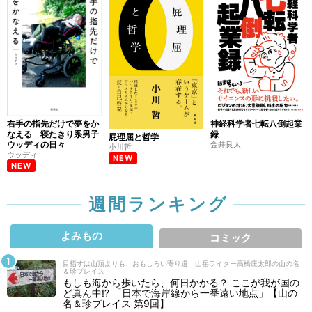
右手の指先だけで夢をか
神経科学者七転八倒起業
なえる 寝たきり系男子
録
屁理屈と哲学
ウッディの日々
金井良太
小川哲
ウッディ
NEW
NEW
週間ランキング
よみもの
コミック
目指すは山頂よりも、おもしろい寄り道 山岳ライター高橋庄太郎の山の名
＆珍プレイス
もしも海から歩いたら、何日かかる？ ここが我が国の
ど真ん中!? 「日本で海岸線から一番遠い地点」【山の
名＆珍プレイス 第9回】