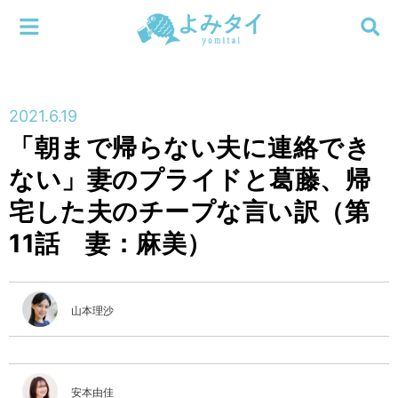
メニューを閉じる
よみタイ
ホーム
2021.6.19
新着
「朝まで帰らない夫に連絡でき
検索する
ない」妻のプライドと葛藤、帰
連載
宅した夫のチープな言い訳（第
新刊
11話 妻：麻美）
特集
山本理沙
編集部
安本由佳