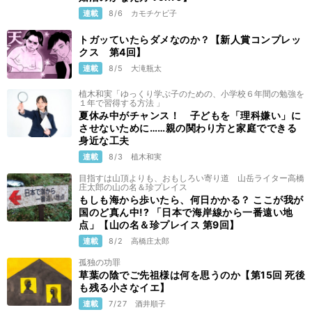
連載
8/6
カモチケビ子
トガッていたらダメなのか？【新人賞コンプレッ
クス 第4回】
連載
8/5
大滝瓶太
植木和実「ゆっくり学ぶ子のための、小学校６年間の勉強を
１年で習得する方法 」
夏休み中がチャンス！ 子どもを「理科嫌い」に
させないために……親の関わり方と家庭でできる
身近な工夫
連載
8/3
植木和実
目指すは山頂よりも、おもしろい寄り道 山岳ライター高橋
庄太郎の山の名＆珍プレイス
もしも海から歩いたら、何日かかる？ ここが我が
国のど真ん中!? 「日本で海岸線から一番遠い地
点」【山の名＆珍プレイス 第9回】
連載
8/2
高橋庄太郎
孤独の功罪
草葉の陰でご先祖様は何を思うのか【第15回 死後
も残る小さなイエ】
連載
7/27
酒井順子