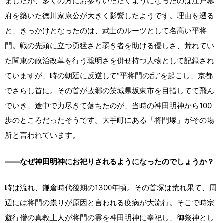
ましたが、多くの方にお参りいただくようになったのは江戸幕
府を築いた徳川家康公が大きく影響したようです。理由を遡る
と、きっかけとなったのは、武士のルーツとして名高い平将
門。戦の先頭に立つ勇猛さと弱き者を助ける優しさ、荒れてい
た関東の政治改革を行う聡明さを併せ持つ人物として記録され
ていますが、時の朝廷に反逆して“平将門の乱”を起こし、京都
でさらし首に。その首が故郷の茨城県坂東市を目指してて飛ん
でいき、途中で力尽きて落ちたのが、当時の神田明神から100
歩のところだったそうです。大手町にある「将門塚」がその場
所と言われています。
――なぜ神田明神にお祀りされるようになったのでしょうか？
時は流れ、鎌倉時代後期の1300年頃。その首塚は荒れ果て、周
辺には将門の祟りが原因と言われる疫病が大流行。そこで時宗
遊行僧の真教上人が将門の霊を神田明神に奉祀し、御祭神とし