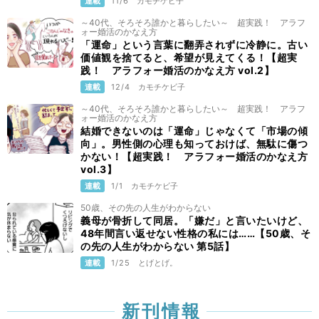
連載
11/6
カモチケビ子
～40代、そろそろ誰かと暮らしたい～ 超実践！ アラフ
ォー婚活のかなえ方
「運命」という言葉に翻弄されずに冷静に。古い
価値観を捨てると、希望が見えてくる！【超実
践！ アラフォー婚活のかなえ方 vol.2】
連載
12/4
カモチケビ子
～40代、そろそろ誰かと暮らしたい～ 超実践！ アラフ
ォー婚活のかなえ方
結婚できないのは「運命」じゃなくて「市場の傾
向」。男性側の心理も知っておけば、無駄に傷つ
かない！【超実践！ アラフォー婚活のかなえ方
vol.3】
連載
1/1
カモチケビ子
50歳、その先の人生がわからない
義母が骨折して同居。「嫌だ」と言いたいけど、
48年間言い返せない性格の私には……【50歳、そ
の先の人生がわからない 第5話】
連載
1/25
とげとげ。
新刊情報