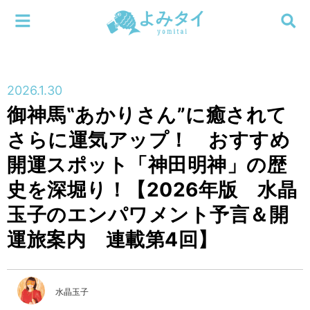
メニューを閉じる
よみタイ
ホーム
2026.1.30
新着
御神馬‟あかりさん”に癒されて
検索する
さらに運気アップ！ おすすめ
連載
開運スポット「神田明神」の歴
新刊
史を深堀り！【2026年版 水晶
玉子のエンパワメント予言＆開
特集
運旅案内 連載第4回】
編集部
水晶玉子