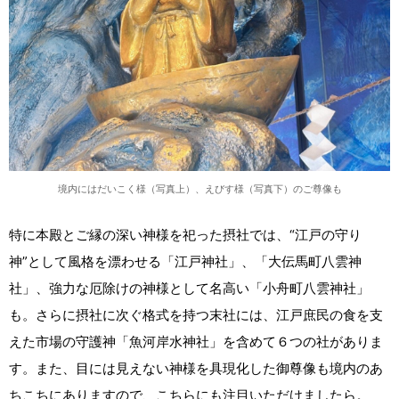
境内にはだいこく様（写真上）、えびす様（写真下）のご尊像も
特に本殿とご縁の深い神様を祀った摂社では、“江戸の守り
神”として風格を漂わせる「江戸神社」、「大伝馬町八雲神
社」、強力な厄除けの神様として名高い「小舟町八雲神社」
も。さらに摂社に次ぐ格式を持つ末社には、江戸庶民の食を支
えた市場の守護神「魚河岸水神社」を含めて６つの社がありま
す。また、目には見えない神様を具現化した御尊像も境内のあ
ちこちにありますので、こちらにも注目いただけましたら。