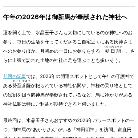
午年の2026年は御新馬が奉献された神社へ
運を開く上で、水晶玉子さんも大切にしているのが神社へのお
参り。毎日の生活を守ってくださるご自宅近くにある氏神さま
ついたちもうで
へのお参りほか、月初めの一日にお参りをする「
朔日詣
」。さ
らに出張で訪れた土地の神社に足を運ぶことも多いそう。
前回の記事
では、2026年の開運スポットとして午年の守護神で
せいしぼさつ
ある
勢至菩薩
が祀られている神社仏閣や、神様の乗り物として
の役割を担う御神馬が奉献されているなど、馬にゆかりがある
神社仏閣は特にご利益が期待できると伺いました。
最終回は、水晶玉子さんおすすめの2026年パワースポットの一
つ、御神馬の“あかりさん”がいる「神田明神」を訪問。家庭円