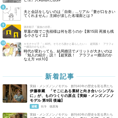
夫と会話をしないのは「自衛」…リアル『妻が口をきい
てくれません』主婦が涙した名場面とは？
酒井順子「孤独の功罪」
草葉の陰でご先祖様は何を思うのか【第15回 死後も残
る小さなイエ】
カモチケビ子「～40代、そろそろ誰かと暮らしたい～ 超実践！ アラフォ
ー婚活のかなえ方」
時代が変わっても、結局婚活でメリットが大きいのは
「知人の紹介」説！【超実践！ アラフォー婚活のか
なえ方 vol.10】
新着記事
実録・メンズノンノモデル 創刊40年の歴史を彩る男たち
伊藤泰藏 「そこにある素材と向き合いシンプル
に」が、ものつくりの原点【実録・メンズノンノ
モデル 第9回 後編】
連載
8/9
徳原海
実録・メンズノンノモデル 創刊40年の歴史を彩る男たち