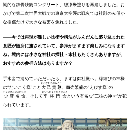
期的な鉄骨鉄筋コンクリート、総漆朱塗りを再建しました。お
かげで第二次世界大戦での東京大空襲の戦火では社殿のみ僅か
な損傷だけで大きな被害を免れました。
――今では再現が難しい技術や構法がふんだんに盛り込まれた
意匠が随所に施されていて、参拝がますます楽しみになります
ね。境内には小さな神社の摂社・末社もたくさんありますが、
おすすめの参拝方法はありますか？
手水舎で清めていただいたら、まずは御社殿へ。縁結びの神様
おおなむちのみこと
の“だいこく様”こと
大己貴尊
、商売繁盛の“えびす様”の
すくなひこなみのこと
たいらのまさかどみこと
少彦名命
。そして
平将門命
という有名な“三柱の神々”が祀
られています。