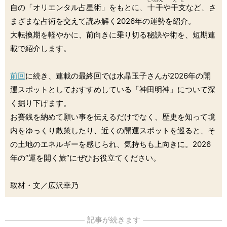
じっかん
えと
自の「オリエンタル占星術」をもとに、
十干
や
干支
など、さ
まざまな占術を交えて読み解く2026年の運勢を紹介。
大転換期を軽やかに、前向きに乗り切る秘訣や術を、短期連
載で紹介します。
前回
に続き、連載の最終回では水晶玉子さんが2026年の開
運スポットとしておすすめしている「神田明神」について深
く掘り下げます。
お賽銭を納めて願い事を伝えるだけでなく、歴史を知って境
内をゆっくり散策したり、近くの開運スポットを巡ると、そ
の土地のエネルギーを感じられ、気持ちも上向きに。2026
年の“運を開く旅”にぜひお役立てください。
取材・文／広沢幸乃
記事が続きます