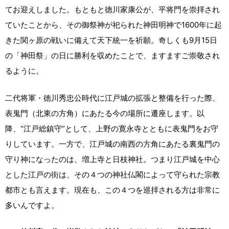
てお迎えしました。もともと徳川家康公が、平将門を崇拝され
ていたことから、その御祭神が祀られた神田明神で1600年に起
きた関ヶ原の戦いに備えて天下統一を祈願。奇しくも9月15日
の「神田祭」の日に勝利を収めたことで、ますますご崇敬され
るように。
二代将軍・徳川秀忠公時代に江戸城の拡張と整備を行った際、
表鬼門（北東の方角）にあたる今の場所に遷座します。以
降、“江戸総鎮守”として、上野の寛永寺とともに表鬼門をお守
りしています。一方で、江戸城の南西の方角にあたる裏鬼門の
守り神になったのは、増上寺と日枝神社。つまり江戸城を中心
とした江戸の街は、その４つの神社仏閣によって守られた宗教
都市とも言えます。現在も、この４つを巡拝される方は非常に
多いんですよ。