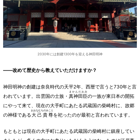
2030年には創建1300年を迎える神田明神
――改めて歴史から教えていただけますか？
神田明神の創建は奈良時代の天平2年、西暦で言うと730年と言
まかんだおみ
われています。出雲国の士族・
真神田臣
の一族が東日本の開拓
にやって来て、現在の大手町にあたる武蔵国の柴崎村に、故郷
おおなむちのみこと
の神様である
大己貴尊
を祀ったのが最初と言われています。
もともとは現在の大手町にあたる武蔵国の柴崎村に鎮座してい