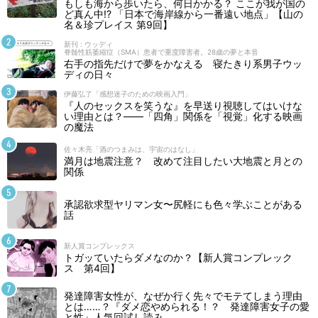
もしも海から歩いたら、何日かかる？ ここが我が国の
ど真ん中!? 「日本で海岸線から一番遠い地点」【山の
名＆珍プレイス 第9回】
新刊 : ウッディ
脊髄性筋萎縮症（SMA）患者で重度障害者。28歳の夢と本音
右手の指先だけで夢をかなえる 寝たきり系男子ウッ
ディの日々
伊藤弘了「感想迷子のための映画入門」
『人のセックスを笑うな』を早送り視聴してはいけな
い理由とは？――「四角」関係を「視覚」化する映画
の魔法
佐々木亮「酒のつまみは、宇宙のはなし」
満月は地震注意？ 改めて注目したい大地震と月との
関係
承認欲求型ヤリマン女〜尻軽にも色々学ぶことがある
話
新人賞コンプレックス
トガッていたらダメなのか？【新人賞コンプレック
ス 第4回】
発達障害女性が、なぜか行く先々でモテてしまう理由
とは……？『ダメ恋やめられる！？ 発達障害女子の愛
と性』人気回試し読み