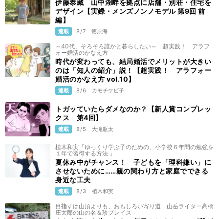
伊藤泰藏 山中湖畔を拠点に店舗・別荘・住宅を
デザイン【実録・メンズノンノモデル 第9回 前
編】
連載
8/7
徳原海
～40代、そろそろ誰かと暮らしたい～ 超実践！ アラフ
ォー婚活のかなえ方
時代が変わっても、結局婚活でメリットが大きい
のは「知人の紹介」説！【超実践！ アラフォー
婚活のかなえ方 vol.10】
連載
8/6
カモチケビ子
トガッていたらダメなのか？【新人賞コンプレッ
クス 第4回】
連載
8/5
大滝瓶太
植木和実「ゆっくり学ぶ子のための、小学校６年間の勉強を
１年で習得する方法 」
夏休み中がチャンス！ 子どもを「理科嫌い」に
させないために……親の関わり方と家庭でできる
身近な工夫
連載
8/3
植木和実
目指すは山頂よりも、おもしろい寄り道 山岳ライター高橋
庄太郎の山の名＆珍プレイス