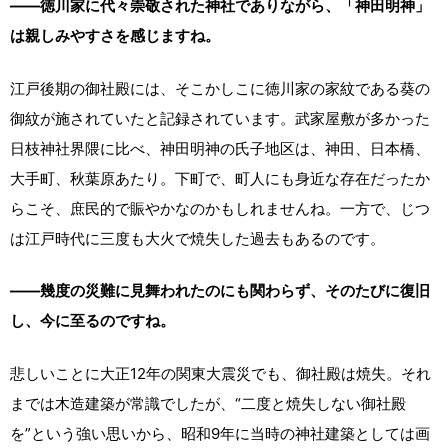
――徳川家に代々崇敬された神社でありながら、「神田明神」
は親しみやすさを感じますね。
江戸後期の御社殿には、そこかしこに徳川家の家紋である葵の
御紋が施されていたと記録されています。武家屋敷が多かった
日枝神社界隈に比べ、神田明神の氏子地区は、神田、日本橋、
大手町、秋葉原あたり。下町で、町人にも身近な存在だったか
らこそ、庶民的で賑やかなのかもしれませんね。一方で、じつ
は江戸時代に三度も大火で焼失した過去もあるのです。
――幾度の災難に見舞われたのにも関わらず、そのたびに復旧
し、今に至るのですね。
悲しいことに大正12年の関東大震災でも、御社殿は焼失。それ
までは木造建築が常識でしたが、“二度と焼失しない御社殿
を”という強い思いから、昭和9年に当時の神社建築としては画