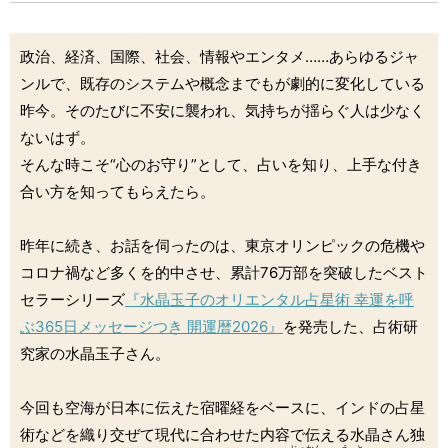
政治、経済、国際、社会、情報やエンタメ……あらゆるジャ
ンルで、既存のシステムや概念までもが劇的に変化している
昨今。そのたびに不安に襲われ、気持ちが揺らぐ人は少なく
ないはず。
そんな時こそ“心のお守り”として、占いを知り、上手な付き
合い方を知ってもらえたら。
昨年に続き、お話を伺ったのは、東京オリンピックの危機や
コロナ禍など多くを的中させ、累計76万部を突破したベスト
セラーシリーズ
『水晶玉子のオリエンタル占星術 幸運を呼
ぶ365日メッセージつき 開運暦2026』
を発売した、占術研
究家の水晶玉子さん。
今回も空海が日本に伝えた宿曜経をベースに、インドの占星
術などを織り交ぜて現代に合わせた内容で伝える水晶さん独