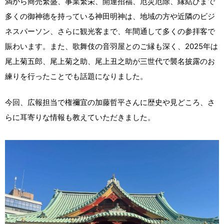
満から商売繁盛、事業繁栄、開運招福、厄災厄除、縁結びまで
多くの御神徳を持っている神田明神は、地域の方や近隣のビジ
ネスパーソン、さらに観光客まで、年間通して多くの参拝客で
賑わいます。また、歌舞伎の音羽屋とのご縁も深く、2025年は
尾上菊五郎、尾上菊之助、尾上丑之助が三世代で襲名披露のお
練りを行ったことでも話題になりました。
今回、広報担当で権禰宜の加藤哲平さんに歴史や見どころ、さ
らに耳寄りな情報も教えていただきました。