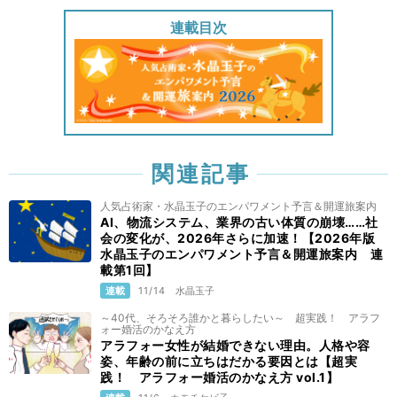
連載目次
関連記事
人気占術家・水晶玉子のエンパワメント予言＆開運旅案内
AI、物流システム、業界の古い体質の崩壊……社
会の変化が、2026年さらに加速！【2026年版
水晶玉子のエンパワメント予言＆開運旅案内 連
載第1回】
連載
11/14
水晶玉子
～40代、そろそろ誰かと暮らしたい～ 超実践！ アラフ
ォー婚活のかなえ方
アラフォー女性が結婚できない理由。人格や容
姿、年齢の前に立ちはだかる要因とは【超実
践！ アラフォー婚活のかなえ方 vol.1】