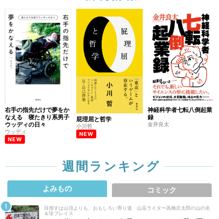
右手の指先だけで夢をか
神経科学者七転八倒起業
なえる 寝たきり系男子
録
屁理屈と哲学
ウッディの日々
金井良太
小川哲
ウッディ
NEW
NEW
週間ランキング
よみもの
コミック
目指すは山頂よりも、おもしろい寄り道 山岳ライター高橋庄太郎の山の名
＆珍プレイス