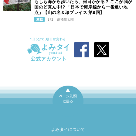
もしも海から歩いたら、何日かかる？ ここが我が
国のど真ん中!? 「日本で海岸線から一番遠い地
点」【山の名＆珍プレイス 第9回】
連載
8/2
高橋庄太郎
ページ先頭に戻
る
よみタイについて