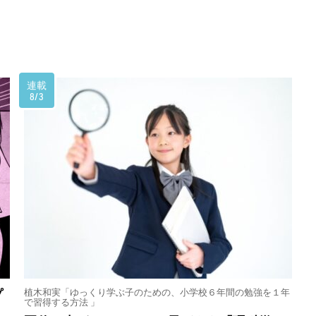
連載
8/3
植木和実「ゆっくり学ぶ子のための、小学校６年間の勉強を１年
プ
で習得する方法 」