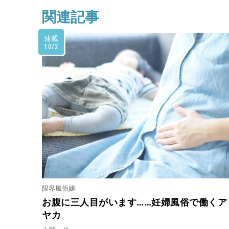
関連記事
連載
10/2
限界風俗嬢
お腹に三人目がいます……妊婦風俗で働くア
ヤカ