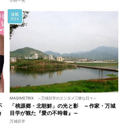
小野一光
連載
9/24
MAQIMETRIX ～万城目学のエンタメ三昧な日々～
不
「桃源郷・北朝鮮」の光と影 ～作家・万城
論
目学が観た『愛の不時着』～
万城目学