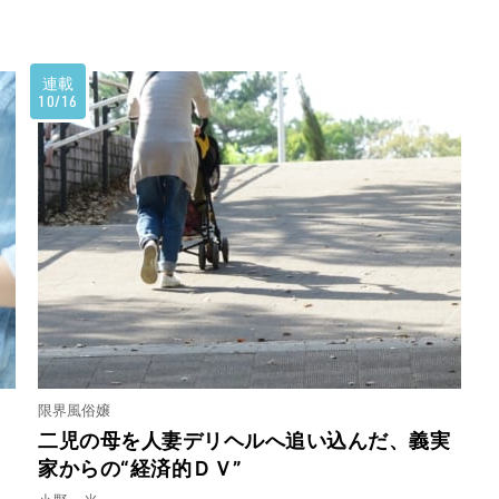
連載
10/16
限界風俗嬢
二児の母を人妻デリヘルへ追い込んだ、義実
家からの“経済的ＤＶ”