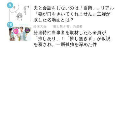
夫と会話をしないのは「自衛」…リアル
『妻が口をきいてくれません』主婦が
涙した名場面とは？
鈴木大介 「推し無き者」の憂鬱
発達特性当事者を取材したら全員が
「推しあり」！「推し無き者」が仮説
を覆され、一層孤独を深めた件