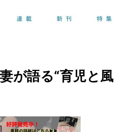
連載
新刊
特集
妻が語る“育児と風