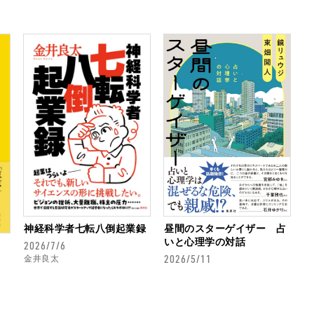
神経科学者七転八倒起業録
昼間のスターゲイザー 占
いと心理学の対話
2026/7/6
2026/5/11
金井良太