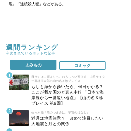
理』『連続殺人犯』などがある。
週間ランキング
今読まれているホットな記事
よみもの
コミック
目指すは山頂よりも、おもしろい寄り道 山岳ライタ
ー高橋庄太郎の山の名＆珍プレイス
もしも海から歩いたら、何日かかる？
ここが我が国のど真ん中!? 「日本で海
岸線から一番遠い地点」【山の名＆珍
プレイス 第9回】
佐々木亮「酒のつまみは、宇宙のはなし」
満月は地震注意？ 改めて注目したい
大地震と月との関係