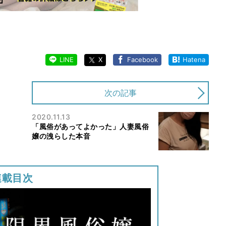
LINE
X
Facebook
Hatena
次の記事
2020.11.13
「風俗があってよかった」人妻風俗
嬢の洩らした本音
連載目次