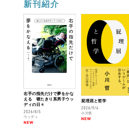
新刊紹介
右手の指先だけで夢をかな
える 寝たきり系男子ウッ
屁理屈と哲学
ディの日々
2026/9/4
2026/8/5
小川哲
ウッディ
NEW
NEW