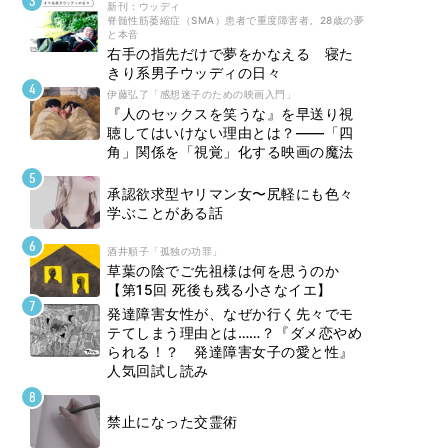
新刊 : ウッディ
脊髄性筋萎縮症（SMA）患者で重度障害者。28歳の夢
と本音
右手の指先だけで夢をかなえる 寝た
きり系男子ウッディの日々
伊藤弘了「感想迷子のための映画入門」
『人のセックスを笑うな』を早送り視
聴してはいけない理由とは？――「四
角」関係を「視覚」化する映画の魔法
承認欲求型ヤリマン女〜尻軽にも色々
学ぶことがある話
酒井順子「孤独の功罪」
草葉の陰でご先祖様は何を思うのか
【第15回 死後も残る小さなイエ】
発達障害女性が、なぜか行く先々でモ
テてしまう理由とは……？『ダメ恋やめ
られる！？ 発達障害女子の愛と性』
人気回試し読み
禁止になった交霊術