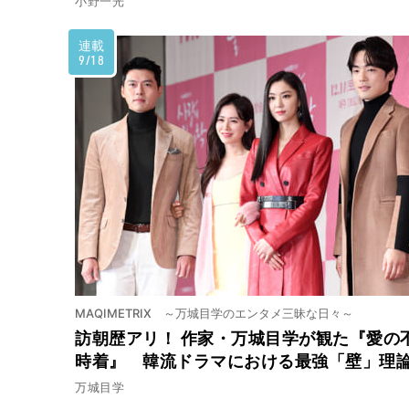
小野一光
連載
9/18
MAQIMETRIX ～万城目学のエンタメ三昧な日々～
訪朝歴アリ！ 作家・万城目学が観た『愛の
時着』 韓流ドラマにおける最強「壁」理
万城目学