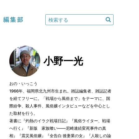
編集部
小野一光
おの・いっこう
1966年、福岡県北九州市生まれ。雑誌編集者、雑誌記者
を経てフリーに。「戦場から風俗まで」をテーマに、国
際紛争、殺人事件、風俗嬢インタビューなどを中心とし
た取材を行う。
著書に『灼熱のイラク戦場日記』『風俗ライター、戦場
へ行く』『新版 家族喰い——尼崎連続変死事件の真
相』『震災風俗嬢』『全告白 後妻業の女』『人殺しの論