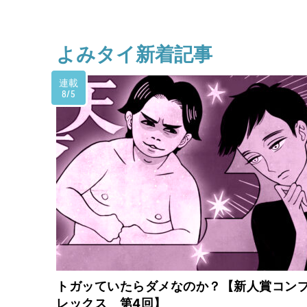
よみタイ新着記事
連載
8/5
トガッていたらダメなのか？【新人賞コン
レックス 第4回】