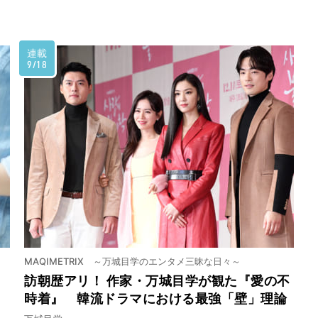
連載
9/18
MAQIMETRIX ～万城目学のエンタメ三昧な日々～
訪朝歴アリ！ 作家・万城目学が観た『愛の不
時着』 韓流ドラマにおける最強「壁」理論