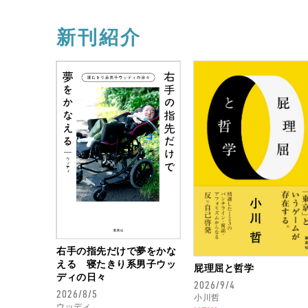
新刊紹介
右手の指先だけで夢をかな
える 寝たきり系男子ウッ
屁理屈と哲学
ディの日々
2026/9/4
2026/8/5
小川哲
ウッディ