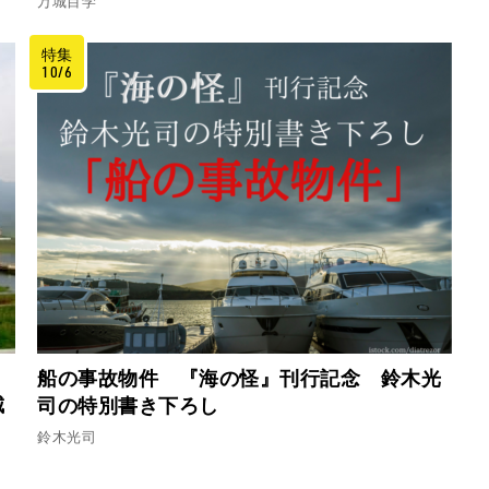
万城目学
特集
10/6
船の事故物件 『海の怪』刊行記念 鈴木光
城
司の特別書き下ろし
鈴木光司