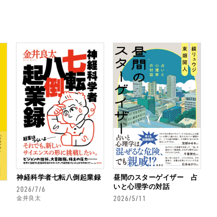
神経科学者七転八倒起業録
昼間のスターゲイザー 占
いと心理学の対話
2026/7/6
2026/5/11
金井良太