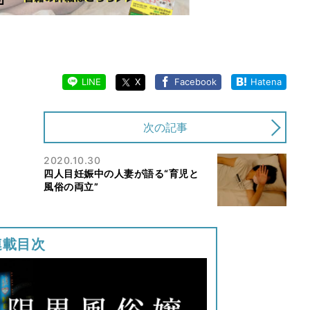
LINE
X
Facebook
Hatena
次の記事
2020.10.30
四人目妊娠中の人妻が語る“育児と
風俗の両立”
連載目次