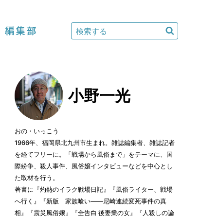
編集部
小野一光
おの・いっこう
1966年、福岡県北九州市生まれ。雑誌編集者、雑誌記者
を経てフリーに。「戦場から風俗まで」をテーマに、国
際紛争、殺人事件、風俗嬢インタビューなどを中心とし
た取材を行う。
著書に『灼熱のイラク戦場日記』『風俗ライター、戦場
へ行く』『新版 家族喰い——尼崎連続変死事件の真
相』『震災風俗嬢』『全告白 後妻業の女』『人殺しの論