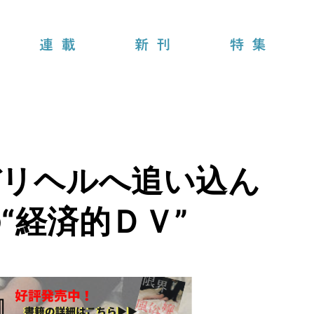
連載
新刊
特集
デリヘルへ追い込ん
“経済的ＤＶ”