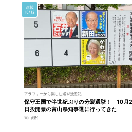
連載
10/12
アラフォーから楽しむ選挙漫遊記
保守王国で半世紀ぶりの分裂選挙！ 10月2
日投開票の富山県知事選に行ってきた
畠山理仁