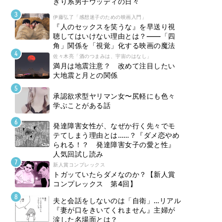
きり系男子ウッディの日々
伊藤弘了「感想迷子のための映画入門」
『人のセックスを笑うな』を早送り視
聴してはいけない理由とは？――「四
角」関係を「視覚」化する映画の魔法
佐々木亮「酒のつまみは、宇宙のはなし」
満月は地震注意？ 改めて注目したい
大地震と月との関係
承認欲求型ヤリマン女〜尻軽にも色々
学ぶことがある話
発達障害女性が、なぜか行く先々でモ
テてしまう理由とは……？『ダメ恋やめ
られる！？ 発達障害女子の愛と性』
人気回試し読み
新人賞コンプレックス
トガッていたらダメなのか？【新人賞
コンプレックス 第4回】
夫と会話をしないのは「自衛」…リアル
『妻が口をきいてくれません』主婦が
涙した名場面とは？