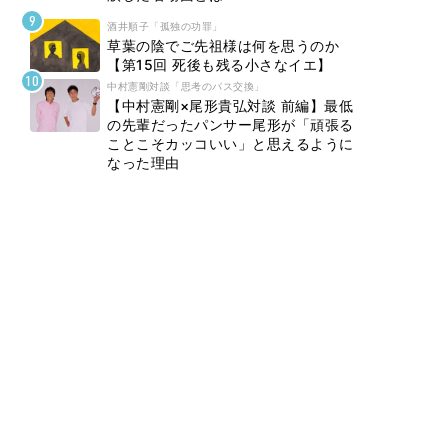
酒井順子「孤独の功罪」
草葉の陰でご先祖様は何を思うのか
【第15回 死後も残る小さなイエ】
中村憲剛対談「思考のパス交換」
【中村憲剛×尾形貴弘対談 前編】最低
の先輩だったパンサー尾形が「頑張る
ことこそカッコいい」と思えるように
なった理由