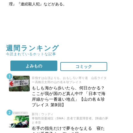
理』『連続殺人犯』などがある。
週間ランキング
今読まれているホットな記事
よみもの
コミック
目指すは山頂よりも、おもしろい寄り道 山岳ライタ
ー高橋庄太郎の山の名＆珍プレイス
もしも海から歩いたら、何日かかる？
ここが我が国のど真ん中!? 「日本で海
岸線から一番遠い地点」【山の名＆珍
プレイス 第9回】
新刊 : ウッディ
脊髄性筋萎縮症（SMA）患者で重度障害者。28歳の夢
と本音
右手の指先だけで夢をかなえる 寝た