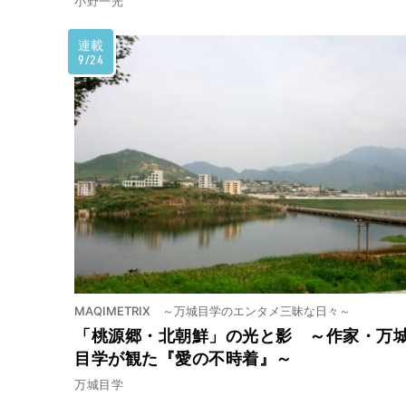
小野一光
連載
9/24
MAQIMETRIX ～万城目学のエンタメ三昧な日々～
「桃源郷・北朝鮮」の光と影 ～作家・万
目学が観た『愛の不時着』～
万城目学