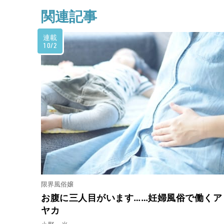
関連記事
連載
10/2
限界風俗嬢
お腹に三人目がいます……妊婦風俗で働くア
ヤカ