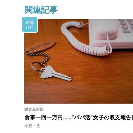
関連記事
連載
9/11
限界風俗嬢
食事一回一万円……“パパ活”女子の収支報告
小野一光