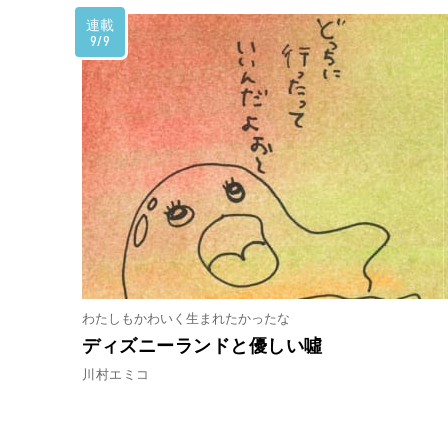
連載
9/9
わたしもかわいく生まれたかったな
ディズニーランドと優しい噓
川村エミコ