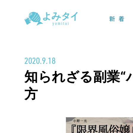
新着
2020.9.18
知られざる副業“
方