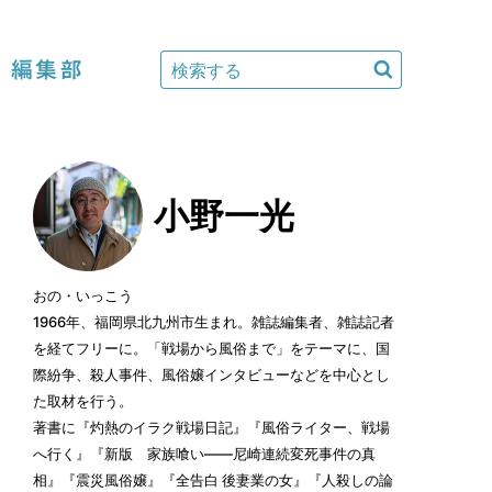
編集部
小野一光
おの・いっこう
1966年、福岡県北九州市生まれ。雑誌編集者、雑誌記者
を経てフリーに。「戦場から風俗まで」をテーマに、国
際紛争、殺人事件、風俗嬢インタビューなどを中心とし
た取材を行う。
著書に『灼熱のイラク戦場日記』『風俗ライター、戦場
へ行く』『新版 家族喰い——尼崎連続変死事件の真
相』『震災風俗嬢』『全告白 後妻業の女』『人殺しの論