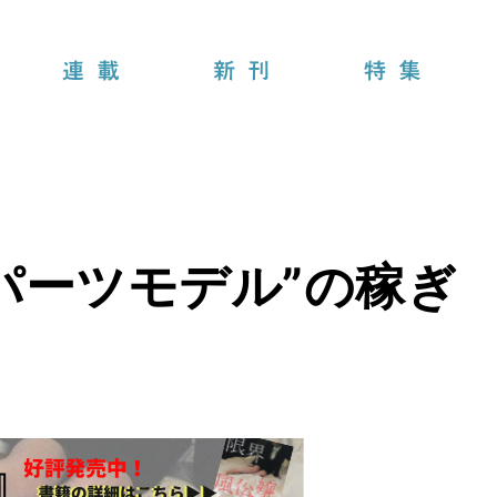
連載
新刊
特集
パーツモデル”の稼ぎ