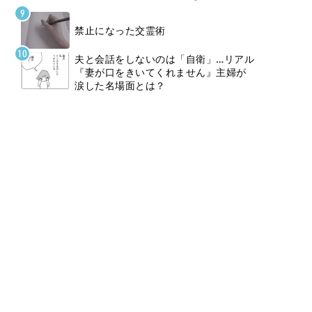
禁止になった交霊術
夫と会話をしないのは「自衛」…リアル
『妻が口をきいてくれません』主婦が
涙した名場面とは？