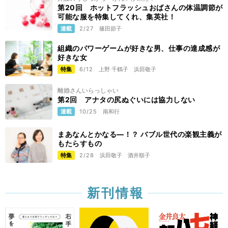
第20回 ホットフラッシュおばさんの体温調節が
可能な服を特集してくれ、集英社！
連載
2/27
篠田節子
組織のパワーゲームが好きな男、仕事の達成感が
好きな女
特集
6/12
上野 千鶴子
浜田敬子
離婚さんいらっしゃい
第2回 アナタの尻ぬぐいには協力しない
連載
10/25
南和行
まあなんとかなる―！？ バブル世代の楽観主義が
もたらすもの
特集
2/28
浜田敬子
酒井順子
新刊情報