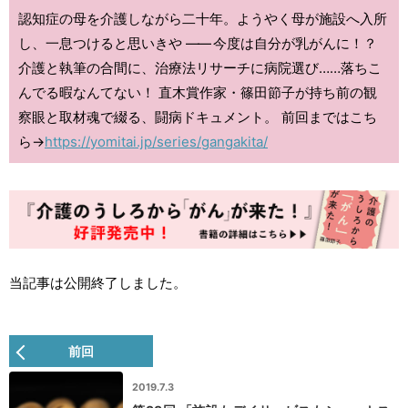
認知症の母を介護しながら二十年。ようやく母が施設へ入所
し、一息つけると思いきや
――
今度は自分が乳がんに！？
介護と執筆の合間に、治療法リサーチに病院選び……落ちこ
んでる暇なんてない！ 直木賞作家・篠田節子が持ち前の観
察眼と取材魂で綴る、闘病ドキュメント。 前回まではこち
ら→
https://yomitai.jp/series/gangakita/
当記事は公開終了しました。
前回
2019.7.3