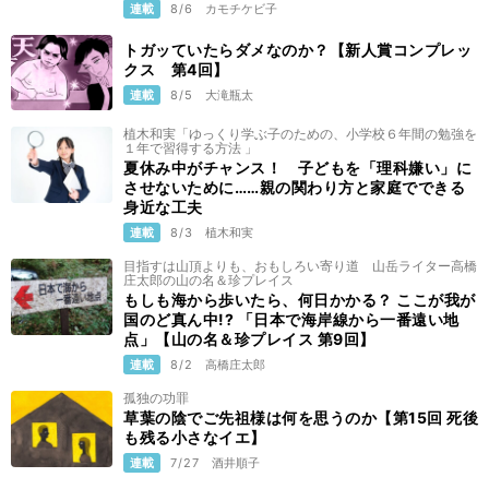
連載
8/6
カモチケビ子
トガッていたらダメなのか？【新人賞コンプレッ
クス 第4回】
連載
8/5
大滝瓶太
植木和実「ゆっくり学ぶ子のための、小学校６年間の勉強を
１年で習得する方法 」
夏休み中がチャンス！ 子どもを「理科嫌い」に
させないために……親の関わり方と家庭でできる
身近な工夫
連載
8/3
植木和実
目指すは山頂よりも、おもしろい寄り道 山岳ライター高橋
庄太郎の山の名＆珍プレイス
もしも海から歩いたら、何日かかる？ ここが我が
国のど真ん中!? 「日本で海岸線から一番遠い地
点」【山の名＆珍プレイス 第9回】
連載
8/2
高橋庄太郎
孤独の功罪
草葉の陰でご先祖様は何を思うのか【第15回 死後
も残る小さなイエ】
連載
7/27
酒井順子