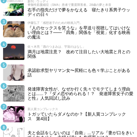
新刊 : ウッディ
脊髄性筋萎縮症（SMA）患者で重度障害者。28歳の夢と本音
右手の指先だけで夢をかなえる 寝たきり系男子ウッ
ディの日々
伊藤弘了「感想迷子のための映画入門」
『人のセックスを笑うな』を早送り視聴してはいけな
い理由とは？――「四角」関係を「視覚」化する映画
の魔法
佐々木亮「酒のつまみは、宇宙のはなし」
満月は地震注意？ 改めて注目したい大地震と月との
関係
承認欲求型ヤリマン女〜尻軽にも色々学ぶことがある
話
発達障害女性が、なぜか行く先々でモテてしまう理由
とは……？『ダメ恋やめられる！？ 発達障害女子の愛
と性』人気回試し読み
新人賞コンプレックス
トガッていたらダメなのか？【新人賞コンプレック
ス 第4回】
夫と会話をしないのは「自衛」…リアル『妻が口をきい