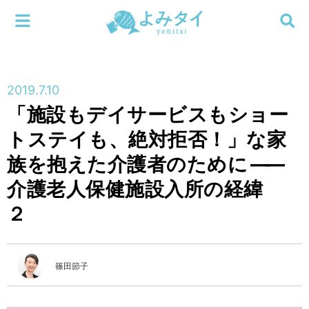
メニューを閉じる
よみタイ
ホーム
2019.7.10
新着
「施設もデイサービスもショー
検索する
トステイも、絶対拒否！」な家
連載
族を抱えた介護者のために
――
新刊
介護老人保健施設入所の経緯
２
特集
編集部
篠田節子