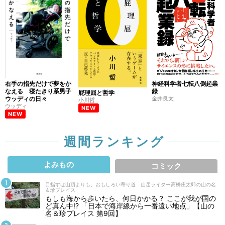
右手の指先だけで夢をか
神経科学者七転八倒起業
なえる 寝たきり系男子
録
屁理屈と哲学
ウッディの日々
金井良太
小川哲
ウッディ
NEW
NEW
週間ランキング
よみもの
コミック
目指すは山頂よりも、おもしろい寄り道 山岳ライター高橋庄太郎の山の名
＆珍プレイス
もしも海から歩いたら、何日かかる？ ここが我が国の
ど真ん中!? 「日本で海岸線から一番遠い地点」【山の
名＆珍プレイス 第9回】