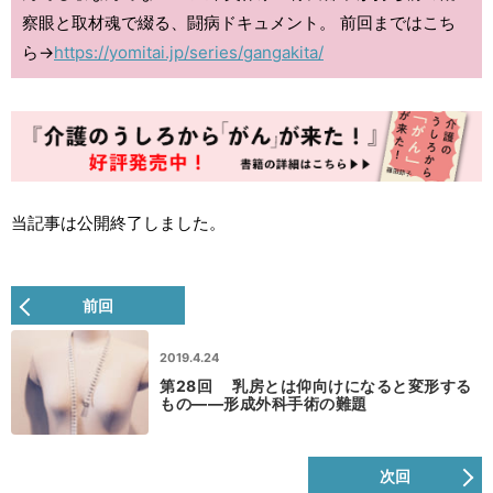
察眼と取材魂で綴る、闘病ドキュメント。 前回まではこち
ら→
https://yomitai.jp/series/gangakita/
当記事は公開終了しました。
前回
2019.4.24
第28回 乳房とは仰向けになると変形する
もの――形成外科手術の難題
次回