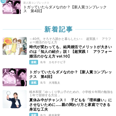
新人賞コンプレックス
トガッていたらダメなのか？【新人賞コンプレック
ス 第4回】
新着記事
～40代、そろそろ誰かと暮らしたい～ 超実践！ アラフ
ォー婚活のかなえ方
時代が変わっても、結局婚活でメリットが大きい
のは「知人の紹介」説！【超実践！ アラフォー
婚活のかなえ方 vol.10】
連載
8/6
カモチケビ子
トガッていたらダメなのか？【新人賞コンプレッ
クス 第4回】
連載
8/5
大滝瓶太
植木和実「ゆっくり学ぶ子のための、小学校６年間の勉強を
１年で習得する方法 」
夏休み中がチャンス！ 子どもを「理科嫌い」に
させないために……親の関わり方と家庭でできる
身近な工夫
連載
8/3
植木和実