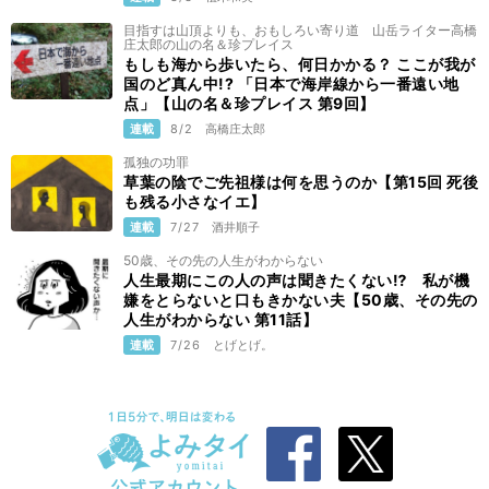
目指すは山頂よりも、おもしろい寄り道 山岳ライター高橋
庄太郎の山の名＆珍プレイス
もしも海から歩いたら、何日かかる？ ここが我が
国のど真ん中!? 「日本で海岸線から一番遠い地
点」【山の名＆珍プレイス 第9回】
連載
8/2
高橋庄太郎
孤独の功罪
草葉の陰でご先祖様は何を思うのか【第15回 死後
も残る小さなイエ】
連載
7/27
酒井順子
50歳、その先の人生がわからない
人生最期にこの人の声は聞きたくない⁉ 私が機
嫌をとらないと口もきかない夫【50歳、その先の
人生がわからない 第11話】
連載
7/26
とげとげ。