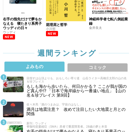
右手の指先だけで夢をか
神経科学者七転八倒起業
なえる 寝たきり系男子
録
屁理屈と哲学
ウッディの日々
金井良太
小川哲
ウッディ
NEW
NEW
週間ランキング
よみもの
コミック
目指すは山頂よりも、おもしろい寄り道 山岳ライター高橋庄太郎の山の名
＆珍プレイス
もしも海から歩いたら、何日かかる？ ここが我が国の
ど真ん中!? 「日本で海岸線から一番遠い地点」【山の
名＆珍プレイス 第9回】
佐々木亮「酒のつまみは、宇宙のはなし」
満月は地震注意？ 改めて注目したい大地震と月との
関係
新刊 : ウッディ
脊髄性筋萎縮症（SMA）患者で重度障害者。28歳の夢と本音
右手の指先だけで夢をかなえる 寝たきり系男子ウッ