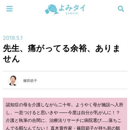
メニューを閉じる
よみタイ
ホーム
2019.5.1
新着
先生、痛がってる余裕、ありま
検索する
せん
連載
新刊
篠田節子
特集
認知症の母を介護しながら二十年。ようやく母が施設へ入所
編集部
し、一息つけると思いきや
――
今度は自分が乳がんに！？
介護と執筆の合間に、治療法リサーチに病院選び……落ちこ
んでる暇なんてない！ 直木賞作家・篠田節子が持ち前の観