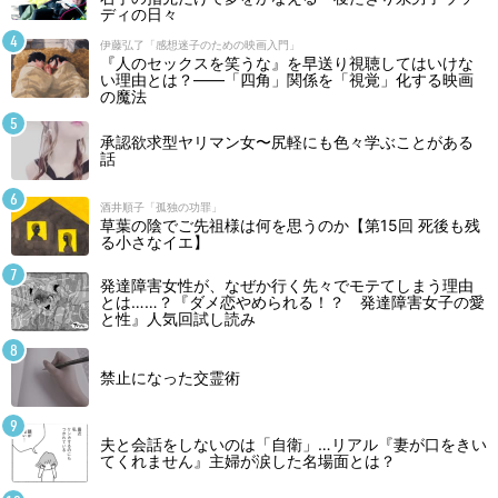
ディの日々
伊藤弘了「感想迷子のための映画入門」
『人のセックスを笑うな』を早送り視聴してはいけな
い理由とは？――「四角」関係を「視覚」化する映画
の魔法
承認欲求型ヤリマン女〜尻軽にも色々学ぶことがある
話
酒井順子「孤独の功罪」
草葉の陰でご先祖様は何を思うのか【第15回 死後も残
る小さなイエ】
発達障害女性が、なぜか行く先々でモテてしまう理由
とは……？『ダメ恋やめられる！？ 発達障害女子の愛
と性』人気回試し読み
禁止になった交霊術
夫と会話をしないのは「自衛」…リアル『妻が口をきい
てくれません』主婦が涙した名場面とは？