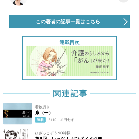
この著者の記事一覧はこちら
連載目次
関連記事
着物憑き
糸（一）
連載
3/19
加門七海
ひざっこぞうNO神様
第6回 レッツ！ おひざメイク❤︎