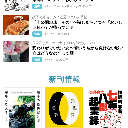
連載
2/5
ニーハンター・シスターズ
綾子のギョーカイ総受けグルメ手帖
「非公開の店」その1 〜福しま〜いつも「おいし
い何か」が待っている
連載
12/27
高橋綾子
○○○な女～オンナはそれを我慢している
変わり者でいたい女〜若いうちから負けない戦い
方はどうなの？って話
連載
3/25
鈴木涼美
新刊情報