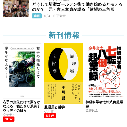
どうして新宿ゴールデン街で働き始めるとモテる
のか？ 元・素人童貞が語る「欲望の三角形」
連載
5/3
山下素童
新刊情報
右手の指先だけで夢をか
神経科学者七転八倒起業
なえる 寝たきり系男子
録
屁理屈と哲学
ウッディの日々
金井良太
小川哲
ウッディ
NEW
NEW