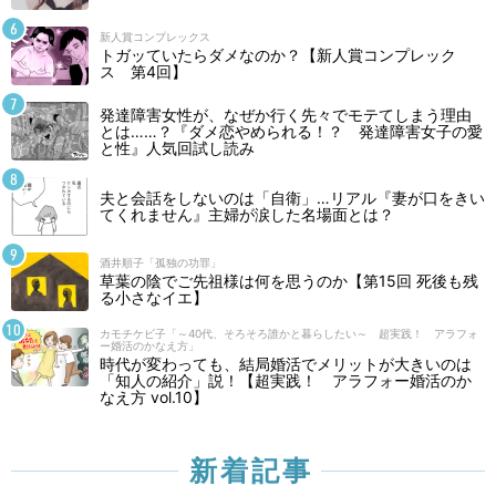
新人賞コンプレックス
トガッていたらダメなのか？【新人賞コンプレック
ス 第4回】
発達障害女性が、なぜか行く先々でモテてしまう理由
とは……？『ダメ恋やめられる！？ 発達障害女子の愛
と性』人気回試し読み
夫と会話をしないのは「自衛」…リアル『妻が口をきい
てくれません』主婦が涙した名場面とは？
酒井順子「孤独の功罪」
草葉の陰でご先祖様は何を思うのか【第15回 死後も残
る小さなイエ】
カモチケビ子「～40代、そろそろ誰かと暮らしたい～ 超実践！ アラフォ
ー婚活のかなえ方」
時代が変わっても、結局婚活でメリットが大きいのは
「知人の紹介」説！【超実践！ アラフォー婚活のか
なえ方 vol.10】
新着記事