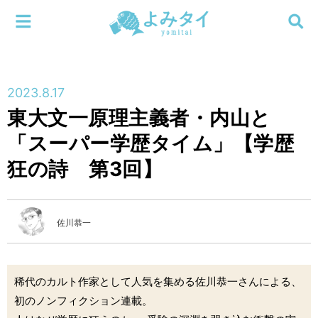
メニューを閉じる
よみタイ
ホーム
2023.8.17
新着
東大文一原理主義者・内山と
検索する
「スーパー学歴タイム」【学歴
連載
狂の詩 第3回】
新刊
特集
佐川恭一
編集部
稀代のカルト作家として人気を集める佐川恭一さんによる、
初のノンフィクション連載。