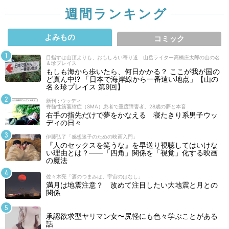
週間ランキング
よみもの
コミック
目指すは山頂よりも、おもしろい寄り道 山岳ライター高橋庄太郎の山の名
＆珍プレイス
もしも海から歩いたら、何日かかる？ ここが我が国の
ど真ん中!? 「日本で海岸線から一番遠い地点」【山の
名＆珍プレイス 第9回】
新刊 : ウッディ
脊髄性筋萎縮症（SMA）患者で重度障害者。28歳の夢と本音
右手の指先だけで夢をかなえる 寝たきり系男子ウッ
ディの日々
伊藤弘了「感想迷子のための映画入門」
『人のセックスを笑うな』を早送り視聴してはいけな
い理由とは？――「四角」関係を「視覚」化する映画
の魔法
佐々木亮「酒のつまみは、宇宙のはなし」
満月は地震注意？ 改めて注目したい大地震と月との
関係
承認欲求型ヤリマン女〜尻軽にも色々学ぶことがある
話