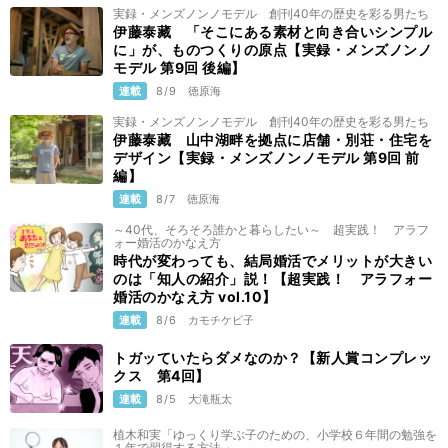
実録・メンズノンノモデル 創刊40年の歴史を彩る男たち
伊藤泰藏 「そこにある素材と向き合いシンプル
に」が、ものつくりの原点【実録・メンズノンノ
モデル 第9回 後編】
連載
8/9
徳原海
実録・メンズノンノモデル 創刊40年の歴史を彩る男たち
伊藤泰藏 山中湖畔を拠点に店舗・別荘・住宅を
デザイン【実録・メンズノンノモデル 第9回 前
編】
連載
8/7
徳原海
～40代、そろそろ誰かと暮らしたい～ 超実践！ アラフ
ォー婚活のかなえ方
時代が変わっても、結局婚活でメリットが大きい
のは「知人の紹介」説！【超実践！ アラフォー
婚活のかなえ方 vol.10】
連載
8/6
カモチケビ子
トガッていたらダメなのか？【新人賞コンプレッ
クス 第4回】
連載
8/5
大滝瓶太
植木和実「ゆっくり学ぶ子のための、小学校６年間の勉強を
１年で習得する方法 」