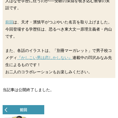
人はなぜ学歴に狂うのか──受験の深淵を覗き込む衝撃の実
話です。
前回
は、天才・濱慎平がつぶやいた名言を取り上げました。
今回登場する学歴狂は、恐るべき東大文一原理主義者・内山
です。
また、各話のイラストは、「別冊マーガレット」で男子校コ
メディ
『かしこい男は恋しかしない』
連載中の凹沢みなみ先
生によるものです！
お二人のコラボレーションもお楽しみください。
当記事は公開終了しました。
前回