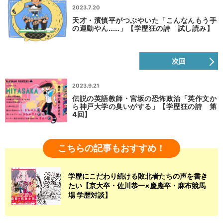
2023.7.20
天才・濱慎平がつぶやいた「こんなんもう手
の運動やん……」【学歴狂の詩 試し読み】
次回
2023.9.21
伝説の英語教師・宮坂の恐怖政治「英作文か
ら神戸大学の臭いがする」【学歴狂の詩 第
4回】
こちらの記事もおすすめ！
学歴にこだわり続ける敗北者たちの声を書き
たい【京大卒・佐川恭一×慶應卒・麻布競馬
場 学歴対談】