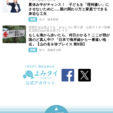
夏休み中がチャンス！ 子どもを「理科嫌い」に
させないために……親の関わり方と家庭でできる
身近な工夫
連載
8/3
植木和実
目指すは山頂よりも、おもしろい寄り道 山岳ライター高橋
庄太郎の山の名＆珍プレイス
もしも海から歩いたら、何日かかる？ ここが我が
国のど真ん中!? 「日本で海岸線から一番遠い地
点」【山の名＆珍プレイス 第9回】
連載
8/2
高橋庄太郎