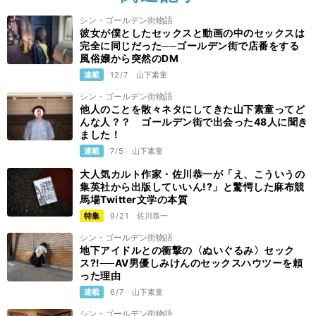
シン・ゴールデン街物語
彼女が僕としたセックスと動画の中のセックスは
完全に同じだった──ゴールデン街で店番をする
風俗嬢から突然のDM
連載
12/7
山下素童
シン・ゴールデン街物語
他人のことを散々ネタにしてきた山下素童ってど
んな人？？ ゴールデン街で出会った48人に聞き
ました！
連載
7/5
山下素童
大人気カルト作家・佐川恭一が「え、こういうの
集英社から出版していいん!?」と驚愕した麻布競
馬場Twitter文学の本質
特集
9/21
佐川恭一
シン・ゴールデン街物語
地下アイドルとの衝撃の〈ぬいぐるみ〉セック
ス?!──AV男優しみけんのセックスハウツーを頼
った理由
連載
6/7
山下素童
シン・ゴールデン街物語