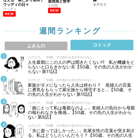
屁理屈と哲学
ウッディの日々
金井良太
小川哲
ウッディ
NEW
NEW
週間ランキング
コミック
よみもの
とげとげ。「50歳、その先の人生がわからない」
人生最期にこの人の声は聞きたくない⁉ 私が機嫌をと
らないと口もきかない夫【50歳、その先の人生がわか
らない 第11話】
とげとげ。「50歳、その先の人生がわからない」
家族がダメになったら人生は終わり？ 老婦人の言葉
に勇気をもらって家出旅から帰宅すると…【50歳、そ
の先の人生がわからない 第10話】
とげとげ。「50歳、その先の人生がわからない」
「娘にとって私は毒親なのよ…」老婦人の告白から母親
の報われなさを痛感…【50歳、その先の人生がわから
ない 第9話】
とげとげ。「50歳、その先の人生がわからない」
「夫に逝ってほしかった…」先輩女性の言葉が突き刺さ
る。私はどうしたいんだろう？【50歳、その先の人生