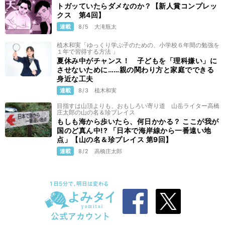
トガッていたらダメなのか？【新人賞コンプレッ
クス 第4回】
連載
8/5
大滝瓶太
植木和実「ゆっくり学ぶ子のための、小学校６年間の勉強を
１年で習得する方法 」
夏休み中がチャンス！ 子どもを「理科嫌い」に
させないために……親の関わり方と家庭でできる
身近な工夫
連載
8/3
植木和実
目指すは山頂よりも、おもしろい寄り道 山岳ライター高橋
庄太郎の山の名＆珍プレイス
もしも海から歩いたら、何日かかる？ ここが我が
国のど真ん中!? 「日本で海岸線から一番遠い地
点」【山の名＆珍プレイス 第9回】
連載
8/2
高橋庄太郎