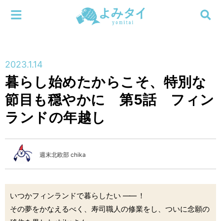
メニューを閉じる
よみタイ
ホーム
2023.1.14
新着
暮らし始めたからこそ、特別な
検索する
節目も穏やかに 第5話 フィン
連載
ランドの年越し
新刊
特集
週末北欧部 chika
編集部
いつかフィンランドで暮らしたい
――
！
その夢をかなえるべく、寿司職人の修業をし、ついに念願の