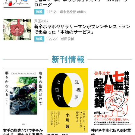
ロローグ
連載
11/12
週末北欧部 chika
異国の味
新卒ホヤホヤサラリーマンがフレンチレストラン
で出会った「本物のサービス」
連載
12/23
稲田俊輔
新刊情報
右手の指先だけで夢をか
神経科学者七転八倒起業
なえる 寝たきり系男子
録