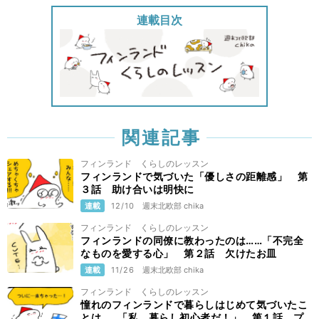
連載目次
関連記事
フィンランド くらしのレッスン
フィンランドで気づいた「優しさの距離感」 第
３話 助け合いは明快に
連載
12/10
週末北欧部 chika
フィンランド くらしのレッスン
フィンランドの同僚に教わったのは……「不完全
なものを愛する心」 第２話 欠けたお皿
連載
11/26
週末北欧部 chika
フィンランド くらしのレッスン
憧れのフィンランドで暮らしはじめて気づいたこ
とは……「私、暮らし初心者だ！」 第１話 プ