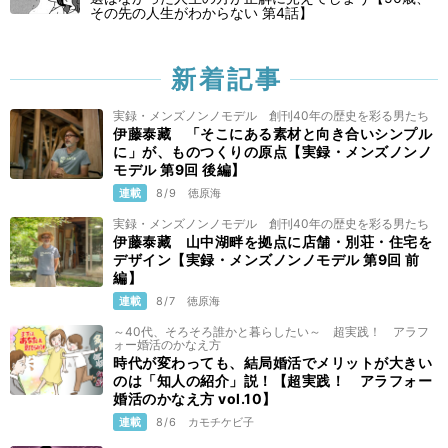
その先の人生がわからない 第4話】
新着記事
実録・メンズノンノモデル 創刊40年の歴史を彩る男たち
伊藤泰藏 「そこにある素材と向き合いシンプル
に」が、ものつくりの原点【実録・メンズノンノ
モデル 第9回 後編】
連載
8/9
徳原海
実録・メンズノンノモデル 創刊40年の歴史を彩る男たち
伊藤泰藏 山中湖畔を拠点に店舗・別荘・住宅を
デザイン【実録・メンズノンノモデル 第9回 前
編】
連載
8/7
徳原海
～40代、そろそろ誰かと暮らしたい～ 超実践！ アラフ
ォー婚活のかなえ方
時代が変わっても、結局婚活でメリットが大きい
のは「知人の紹介」説！【超実践！ アラフォー
婚活のかなえ方 vol.10】
連載
8/6
カモチケビ子