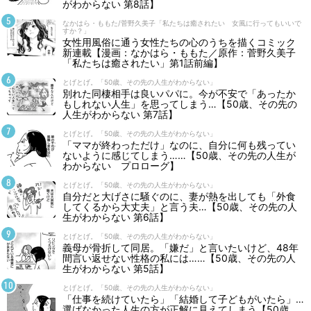
がわからない 第8話】
なかはら・ももた/菅野久美子「私たちは癒されたい 女風に行ってもいいで
すか？」
女性用風俗に通う女性たちの心のうちを描くコミック
新連載【漫画：なかはら・ももた／原作：菅野久美子
「私たちは癒されたい」第1話前編】
とげとげ。「50歳、その先の人生がわからない」
別れた同棲相手は良いパパに。今が不安で「あったか
もしれない人生」を思ってしまう…【50歳、その先の
人生がわからない 第7話】
とげとげ。「50歳、その先の人生がわからない」
「ママが終わっただけ」なのに、自分に何も残ってい
ないように感じてしまう……【50歳、その先の人生が
わからない プロローグ】
とげとげ。「50歳、その先の人生がわからない」
自分だと大げさに騒ぐのに、妻が熱を出しても「外食
してくるから大丈夫」と言う夫…【50歳、その先の人
生がわからない 第6話】
とげとげ。「50歳、その先の人生がわからない」
義母が骨折して同居。「嫌だ」と言いたいけど、48年
間言い返せない性格の私には……【50歳、その先の人
生がわからない 第5話】
とげとげ。「50歳、その先の人生がわからない」
「仕事を続けていたら」「結婚して子どもがいたら」…
選ばなかった人生の方が正解に見えてしまう【50歳、