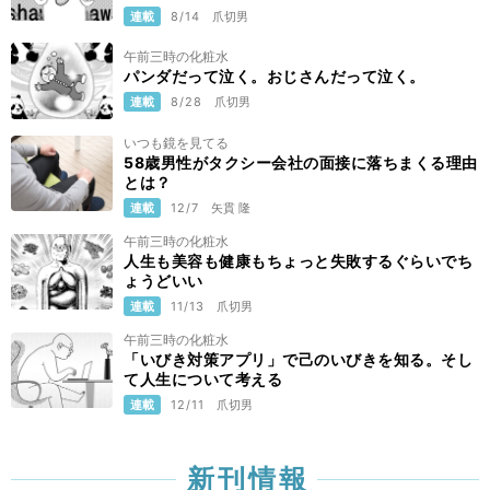
連載
8/14
爪切男
午前三時の化粧水
パンダだって泣く。おじさんだって泣く。
連載
8/28
爪切男
いつも鏡を見てる
58歳男性がタクシー会社の面接に落ちまくる理由
とは？
連載
12/7
矢貫 隆
午前三時の化粧水
人生も美容も健康もちょっと失敗するぐらいでち
ょうどいい
連載
11/13
爪切男
午前三時の化粧水
「いびき対策アプリ」で己のいびきを知る。そし
て人生について考える
連載
12/11
爪切男
新刊情報