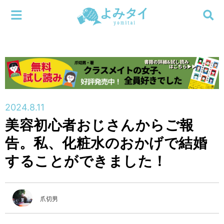
メニューを閉じる
よみタイ
ホーム
新着
検索する
連載
2024.8.11
美容初心者おじさんからご報
新刊
告。私、化粧水のおかげで結婚
特集
することができました！
編集部
爪切男