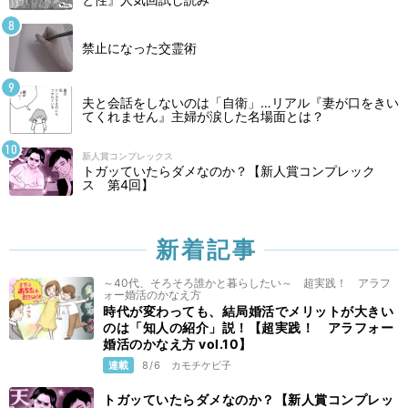
禁止になった交霊術
夫と会話をしないのは「自衛」…リアル『妻が口をきい
てくれません』主婦が涙した名場面とは？
新人賞コンプレックス
トガッていたらダメなのか？【新人賞コンプレック
ス 第4回】
新着記事
～40代、そろそろ誰かと暮らしたい～ 超実践！ アラフ
ォー婚活のかなえ方
時代が変わっても、結局婚活でメリットが大きい
のは「知人の紹介」説！【超実践！ アラフォー
婚活のかなえ方 vol.10】
連載
8/6
カモチケビ子
トガッていたらダメなのか？【新人賞コンプレッ