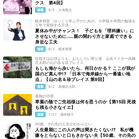
クス 第4回】
連載
8/5
大滝瓶太
植木和実「ゆっくり学ぶ子のための、小学校６年間の勉強を
１年で習得する方法 」
夏休み中がチャンス！ 子どもを「理科嫌い」に
させないために……親の関わり方と家庭でできる
身近な工夫
連載
8/3
植木和実
目指すは山頂よりも、おもしろい寄り道 山岳ライター高橋
庄太郎の山の名＆珍プレイス
もしも海から歩いたら、何日かかる？ ここが我が
国のど真ん中!? 「日本で海岸線から一番遠い地
点」【山の名＆珍プレイス 第9回】
連載
8/2
高橋庄太郎
孤独の功罪
草葉の陰でご先祖様は何を思うのか【第15回 死後
も残る小さなイエ】
連載
7/27
酒井順子
50歳、その先の人生がわからない
人生最期にこの人の声は聞きたくない⁉ 私が機
嫌をとらないと口もきかない夫【50歳、その先の