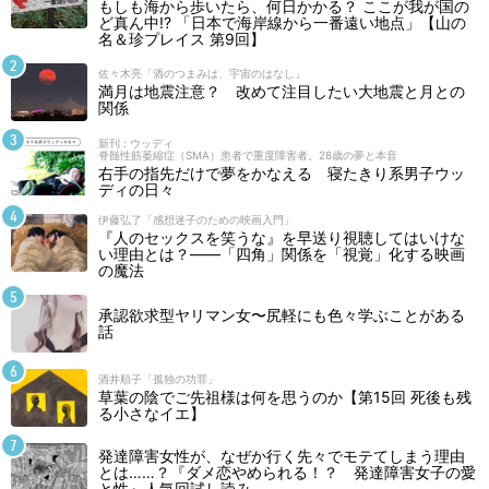
もしも海から歩いたら、何日かかる？ ここが我が国の
ど真ん中!? 「日本で海岸線から一番遠い地点」【山の
名＆珍プレイス 第9回】
佐々木亮「酒のつまみは、宇宙のはなし」
満月は地震注意？ 改めて注目したい大地震と月との
関係
新刊 : ウッディ
脊髄性筋萎縮症（SMA）患者で重度障害者。28歳の夢と本音
右手の指先だけで夢をかなえる 寝たきり系男子ウッ
ディの日々
伊藤弘了「感想迷子のための映画入門」
『人のセックスを笑うな』を早送り視聴してはいけな
い理由とは？――「四角」関係を「視覚」化する映画
の魔法
承認欲求型ヤリマン女〜尻軽にも色々学ぶことがある
話
酒井順子「孤独の功罪」
草葉の陰でご先祖様は何を思うのか【第15回 死後も残
る小さなイエ】
発達障害女性が、なぜか行く先々でモテてしまう理由
とは……？『ダメ恋やめられる！？ 発達障害女子の愛
と性』人気回試し読み