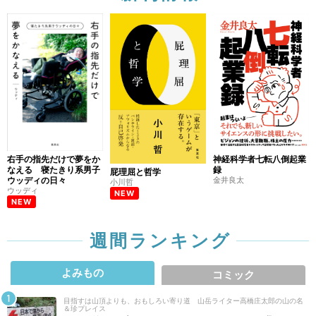
右手の指先だけで夢をか
神経科学者七転八倒起業
なえる 寝たきり系男子
録
屁理屈と哲学
ウッディの日々
金井良太
小川哲
ウッディ
NEW
NEW
週間ランキング
よみもの
コミック
目指すは山頂よりも、おもしろい寄り道 山岳ライター高橋庄太郎の山の名
＆珍プレイス