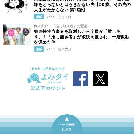
嫌をとらないと口もきかない夫【50歳、その先の
人生がわからない 第11話】
連載
7/26
とげとげ。
鈴木大介 「推し無き者」の憂鬱
発達特性当事者を取材したら全員が「推しあ
り」！「推し無き者」が仮説を覆され、一層孤独
を深めた件
連載
7/25
鈴木大介