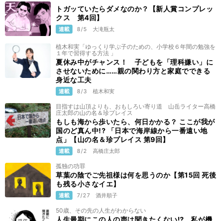
トガッていたらダメなのか？【新人賞コンプレッ
クス 第4回】
連載
8/5
大滝瓶太
植木和実「ゆっくり学ぶ子のための、小学校６年間の勉強を
１年で習得する方法 」
夏休み中がチャンス！ 子どもを「理科嫌い」に
させないために……親の関わり方と家庭でできる
身近な工夫
連載
8/3
植木和実
目指すは山頂よりも、おもしろい寄り道 山岳ライター高橋
庄太郎の山の名＆珍プレイス
もしも海から歩いたら、何日かかる？ ここが我が
国のど真ん中!? 「日本で海岸線から一番遠い地
点」【山の名＆珍プレイス 第9回】
連載
8/2
高橋庄太郎
孤独の功罪
草葉の陰でご先祖様は何を思うのか【第15回 死後
も残る小さなイエ】
連載
7/27
酒井順子
50歳、その先の人生がわからない
人生最期にこの人の声は聞きたくない⁉ 私が機