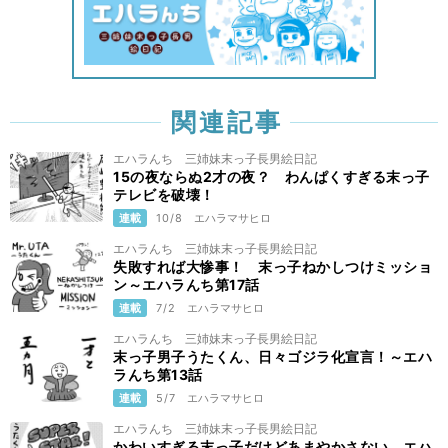
関連記事
エハラんち 三姉妹末っ子長男絵日記
15の夜ならぬ2才の夜？ わんぱくすぎる末っ子
テレビを破壊！
連載
10/8
エハラマサヒロ
エハラんち 三姉妹末っ子長男絵日記
失敗すれば大惨事！ 末っ子ねかしつけミッショ
ン～エハラんち第17話
連載
7/2
エハラマサヒロ
エハラんち 三姉妹末っ子長男絵日記
末っ子男子うたくん、日々ゴジラ化宣言！～エハ
ラんち第13話
連載
5/7
エハラマサヒロ
エハラんち 三姉妹末っ子長男絵日記
かわいすぎる末っ子だけどあまやかさない。エハ