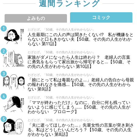
週間ランキング
コミック
よみもの
とげとげ。「50歳、その先の人生がわからない」
人生最期にこの人の声は聞きたくない⁉ 私が機嫌をと
らないと口もきかない夫【50歳、その先の人生がわか
らない 第11話】
とげとげ。「50歳、その先の人生がわからない」
家族がダメになったら人生は終わり？ 老婦人の言葉
に勇気をもらって家出旅から帰宅すると…【50歳、そ
の先の人生がわからない 第10話】
とげとげ。「50歳、その先の人生がわからない」
「娘にとって私は毒親なのよ…」老婦人の告白から母親
の報われなさを痛感…【50歳、その先の人生がわから
ない 第9話】
とげとげ。「50歳、その先の人生がわからない」
「ママが終わっただけ」なのに、自分に何も残ってい
ないように感じてしまう……【50歳、その先の人生が
わからない プロローグ】
とげとげ。「50歳、その先の人生がわからない」
「夫に逝ってほしかった…」先輩女性の言葉が突き刺さ
る。私はどうしたいんだろう？【50歳、その先の人生
がわからない 第8話】