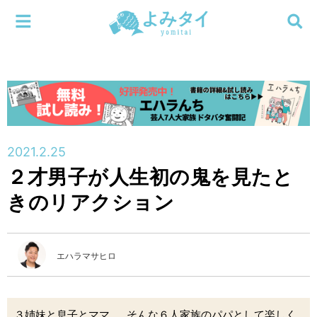
メニューを閉じる
よみタイ
ホーム
新着
検索する
連載
2021.2.25
２才男子が人生初の鬼を見たと
新刊
きのリアクション
特集
エハラマサヒロ
編集部
３姉妹と息子とママ……そんな６人家族のパパとして楽しく