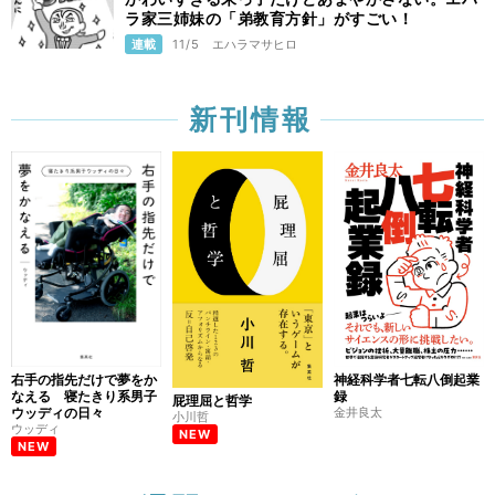
ラ家三姉妹の「弟教育方針」がすごい！
連載
11/5
エハラマサヒロ
新刊情報
右手の指先だけで夢をか
神経科学者七転八倒起業
なえる 寝たきり系男子
録
屁理屈と哲学
ウッディの日々
金井良太
小川哲
ウッディ
NEW
NEW