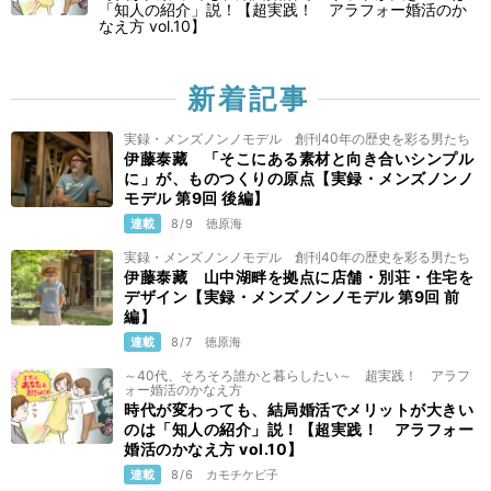
「知人の紹介」説！【超実践！ アラフォー婚活のか
なえ方 vol.10】
新着記事
実録・メンズノンノモデル 創刊40年の歴史を彩る男たち
伊藤泰藏 「そこにある素材と向き合いシンプル
に」が、ものつくりの原点【実録・メンズノンノ
モデル 第9回 後編】
連載
8/9
徳原海
実録・メンズノンノモデル 創刊40年の歴史を彩る男たち
伊藤泰藏 山中湖畔を拠点に店舗・別荘・住宅を
デザイン【実録・メンズノンノモデル 第9回 前
編】
連載
8/7
徳原海
～40代、そろそろ誰かと暮らしたい～ 超実践！ アラフ
ォー婚活のかなえ方
時代が変わっても、結局婚活でメリットが大きい
のは「知人の紹介」説！【超実践！ アラフォー
婚活のかなえ方 vol.10】
連載
8/6
カモチケビ子