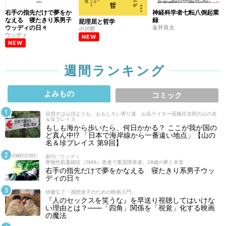
右手の指先だけで夢をか
神経科学者七転八倒起業
なえる 寝たきり系男子
録
屁理屈と哲学
ウッディの日々
金井良太
小川哲
ウッディ
NEW
NEW
週間ランキング
よみもの
コミック
目指すは山頂よりも、おもしろい寄り道 山岳ライター高橋庄太郎の山の名
＆珍プレイス
もしも海から歩いたら、何日かかる？ ここが我が国の
ど真ん中!? 「日本で海岸線から一番遠い地点」【山の
名＆珍プレイス 第9回】
新刊 : ウッディ
脊髄性筋萎縮症（SMA）患者で重度障害者。28歳の夢と本音
右手の指先だけで夢をかなえる 寝たきり系男子ウッ
ディの日々
伊藤弘了「感想迷子のための映画入門」
『人のセックスを笑うな』を早送り視聴してはいけな
い理由とは？――「四角」関係を「視覚」化する映画
の魔法