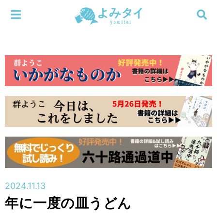
メニューを閉じる
よみタイ
ホーム
新着
検索する
連載
新刊
特集
編集部
2024.11.13
年に一度の皿うどん