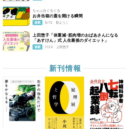
ちゃぶ台ぐるぐる
お弁当箱の蓋を開ける瞬間
連載
6/12
群ようこ
上田惣子「体重減･筋肉増のおばあさんになる
「あすけん」式 人生最後のダイエット」
連載
7/23
上田惣子
新刊情報