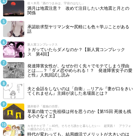
佐々木亮「酒のつまみは、宇宙のはなし」
満月は地震注意？ 改めて注目したい大地震と月との
関係
承認欲求型ヤリマン女〜尻軽にも色々学ぶことがある
話
新人賞コンプレックス
トガッていたらダメなのか？【新人賞コンプレック
ス 第4回】
発達障害女性が、なぜか行く先々でモテてしまう理由
とは……？『ダメ恋やめられる！？ 発達障害女子の愛
と性』人気回試し読み
夫と会話をしないのは「自衛」…リアル『妻が口をきい
てくれません』主婦が涙した名場面とは？
酒井順子「孤独の功罪」
草葉の陰でご先祖様は何を思うのか【第15回 死後も残
る小さなイエ】
カモチケビ子「～40代、そろそろ誰かと暮らしたい～ 超実践！ アラフォ
ー婚活のかなえ方」
時代が変わっても、結局婚活でメリットが大きいのは