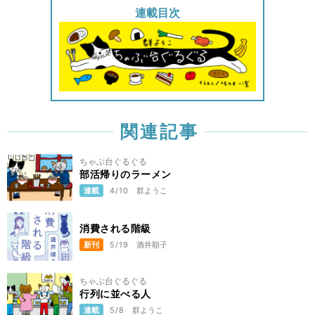
連載目次
関連記事
ちゃぶ台ぐるぐる
部活帰りのラーメン
連載
4/10
群ようこ
消費される階級
新刊
5/19
酒井順子
ちゃぶ台ぐるぐる
行列に並べる人
連載
5/8
群ようこ