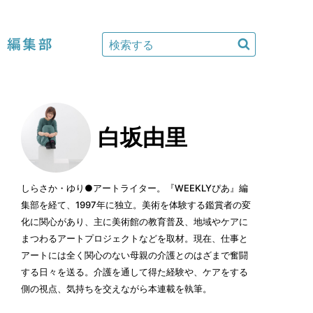
編集部
白坂由里
しらさか・ゆり●アートライター。『WEEKLYぴあ』編
集部を経て、1997年に独立。美術を体験する鑑賞者の変
化に関心があり、主に美術館の教育普及、地域やケアに
まつわるアートプロジェクトなどを取材。現在、仕事と
アートには全く関心のない母親の介護とのはざまで奮闘
する日々を送る。介護を通して得た経験や、ケアをする
側の視点、気持ちを交えながら本連載を執筆。