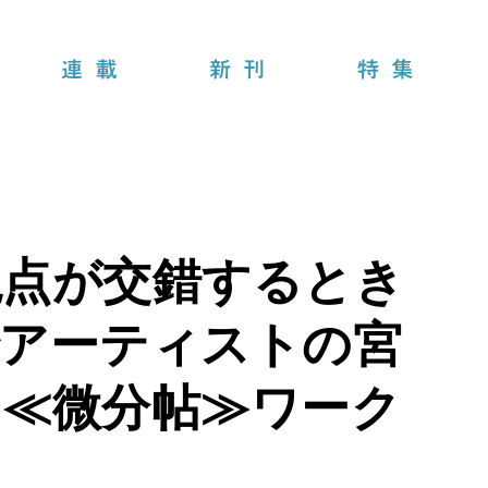
連載
新刊
特集
視点が交錯するとき
でアーティストの宮
＠≪微分帖≫ワーク
】