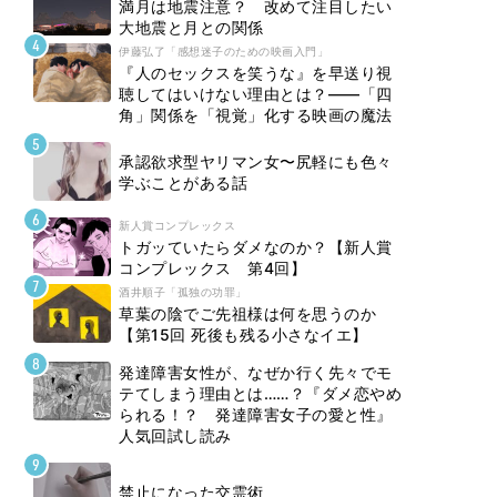
満月は地震注意？ 改めて注目したい
大地震と月との関係
伊藤弘了「感想迷子のための映画入門」
『人のセックスを笑うな』を早送り視
聴してはいけない理由とは？――「四
角」関係を「視覚」化する映画の魔法
承認欲求型ヤリマン女〜尻軽にも色々
学ぶことがある話
新人賞コンプレックス
トガッていたらダメなのか？【新人賞
コンプレックス 第4回】
酒井順子「孤独の功罪」
草葉の陰でご先祖様は何を思うのか
【第15回 死後も残る小さなイエ】
発達障害女性が、なぜか行く先々でモ
テてしまう理由とは……？『ダメ恋やめ
られる！？ 発達障害女子の愛と性』
人気回試し読み
禁止になった交霊術