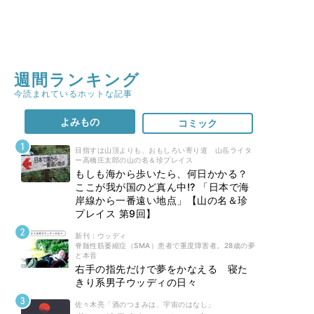
週間ランキング
今読まれているホットな記事
よみもの
コミック
目指すは山頂よりも、おもしろい寄り道 山岳ライタ
ー高橋庄太郎の山の名＆珍プレイス
もしも海から歩いたら、何日かかる？
ここが我が国のど真ん中!? 「日本で海
岸線から一番遠い地点」【山の名＆珍
プレイス 第9回】
新刊 : ウッディ
脊髄性筋萎縮症（SMA）患者で重度障害者。28歳の夢
と本音
右手の指先だけで夢をかなえる 寝た
きり系男子ウッディの日々
佐々木亮「酒のつまみは、宇宙のはなし」