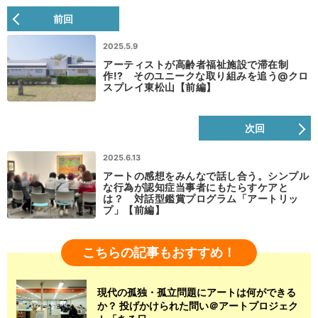
前回
2025.5.9
アーティストが高齢者福祉施設で滞在制
作!? そのユニークな取り組みを追う@クロ
スプレイ東松山【前編】
次回
2025.6.13
アートの感想をみんなで話し合う。シンプル
な行為が認知症当事者にもたらすケアと
は？ 対話型鑑賞プログラム「アートリッ
プ」【前編】
こちらの記事もおすすめ！
現代の孤独・孤立問題にアートは何ができる
か？ 投げかけられた問い＠アートプロジェク