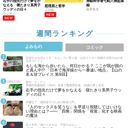
右手の指先だけで夢をか
神経科学者七転八倒起業
なえる 寝たきり系男子
録
屁理屈と哲学
ウッディの日々
金井良太
小川哲
ウッディ
NEW
NEW
週間ランキング
よみもの
コミック
目指すは山頂よりも、おもしろい寄り道 山岳ライター高橋庄太郎の山の名
＆珍プレイス
もしも海から歩いたら、何日かかる？ ここが我が国の
ど真ん中!? 「日本で海岸線から一番遠い地点」【山の
名＆珍プレイス 第9回】
新刊 : ウッディ
脊髄性筋萎縮症（SMA）患者で重度障害者。28歳の夢と本音
右手の指先だけで夢をかなえる 寝たきり系男子ウッ
ディの日々
伊藤弘了「感想迷子のための映画入門」
『人のセックスを笑うな』を早送り視聴してはいけな
い理由とは？――「四角」関係を「視覚」化する映画
の魔法
佐々木亮「酒のつまみは、宇宙のはなし」