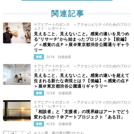
関連記事
ケアとアートのダンス ～アクセシビリティのためのプロジ
ェクト・レポート～
見えること、見えないこと。感覚の違いを見つめ
る‟リサーチ”から始まったプロジェクト【前編】
／＜感覚の点Ｐ＞展＠東京都渋谷公園通りギャラ
リー
連載
3/14
白坂由里
ケアとアートのダンス ～アクセシビリティのためのプロジ
ェクト・レポート～
見えること、見えないこと。感覚の違いを超えて
生まれる新たな表現とは？【後編】＜感覚の点Ｐ
＞展＠東京都渋谷公園通りギャラリー
連載
3/28
白坂由里
ケアとアートのダンス ～アクセシビリティのためのプロジ
ェクト・レポート～
「相談者」と「支援者」の境界線はアートでどう
変わるのか？＠アートプロジェクト「ある日」
連載
4/25
白坂由里
もう一度、君の声が聞けたなら