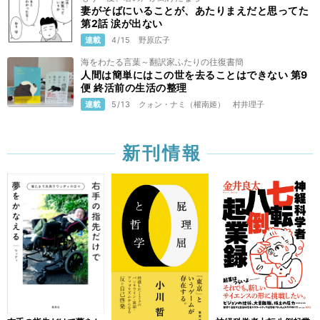
妻がそばにいることが、あたりまえだと思ってた
第2話 涙が出ない
連載
4/15
野原広子
海をわたる言葉～翻訳家ふたりの往復書簡
人間は簡単にはこの世を去ることはできない 第9
便 終活前の生活の整理
連載
5/13
クォン・ナミ（權南姬）
村井理子
新刊情報