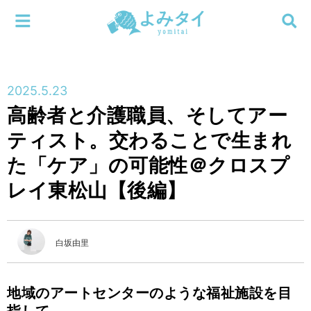
メニューを閉じる
よみタイ
ホーム
2025.5.23
新着
高齢者と介護職員、そしてアー
検索する
ティスト。交わることで生まれ
連載
た「ケア」の可能性＠クロスプ
新刊
レイ東松山【後編】
特集
白坂由里
編集部
地域のアートセンターのような福祉施設を目