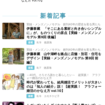
なえ方 vol.10】
新着記事
実録・メンズノンノモデル 創刊40年の歴史を彩る男たち
伊藤泰藏 「そこにある素材と向き合いシンプル
に」が、ものつくりの原点【実録・メンズノンノ
モデル 第9回 後編】
連載
8/9
徳原海
実録・メンズノンノモデル 創刊40年の歴史を彩る男たち
伊藤泰藏 山中湖畔を拠点に店舗・別荘・住宅を
デザイン【実録・メンズノンノモデル 第9回 前
編】
連載
8/7
徳原海
～40代、そろそろ誰かと暮らしたい～ 超実践！ アラフ
ォー婚活のかなえ方
時代が変わっても、結局婚活でメリットが大きい
のは「知人の紹介」説！【超実践！ アラフォー
婚活のかなえ方 vol.10】
連載
8/6
カモチケビ子