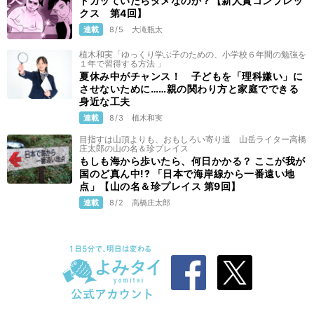
トガッていたらダメなのか？【新人賞コンプレッ
クス 第4回】
連載
8/5
大滝瓶太
植木和実「ゆっくり学ぶ子のための、小学校６年間の勉強を
１年で習得する方法 」
夏休み中がチャンス！ 子どもを「理科嫌い」に
させないために……親の関わり方と家庭でできる
身近な工夫
連載
8/3
植木和実
目指すは山頂よりも、おもしろい寄り道 山岳ライター高橋
庄太郎の山の名＆珍プレイス
もしも海から歩いたら、何日かかる？ ここが我が
国のど真ん中!? 「日本で海岸線から一番遠い地
点」【山の名＆珍プレイス 第9回】
連載
8/2
高橋庄太郎