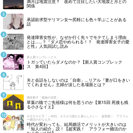
満月は地震注意？ 改めて注目したい大地震と月との
関係
承認欲求型ヤリマン女〜尻軽にも色々学ぶことがある
話
発達障害女性が、なぜか行く先々でモテてしまう理由
とは……？『ダメ恋やめられる！？ 発達障害女子の愛
と性』人気回試し読み
新人賞コンプレックス
トガッていたらダメなのか？【新人賞コンプレック
ス 第4回】
夫と会話をしないのは「自衛」…リアル『妻が口をきい
てくれません』主婦が涙した名場面とは？
酒井順子「孤独の功罪」
草葉の陰でご先祖様は何を思うのか【第15回 死後も残
る小さなイエ】
カモチケビ子「～40代、そろそろ誰かと暮らしたい～ 超実践！ アラフォ
ー婚活のかなえ方」
時代が変わっても、結局婚活でメリットが大きいのは
「知人の紹介」説！【超実践！ アラフォー婚活のか