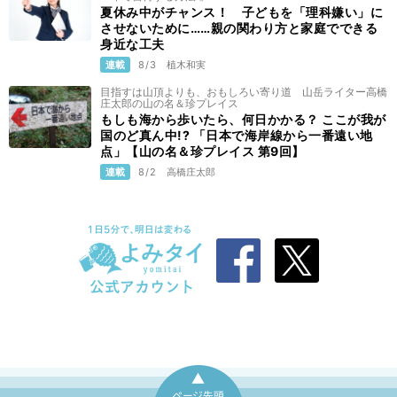
夏休み中がチャンス！ 子どもを「理科嫌い」に
させないために……親の関わり方と家庭でできる
身近な工夫
連載
8/3
植木和実
目指すは山頂よりも、おもしろい寄り道 山岳ライター高橋
庄太郎の山の名＆珍プレイス
もしも海から歩いたら、何日かかる？ ここが我が
国のど真ん中!? 「日本で海岸線から一番遠い地
点」【山の名＆珍プレイス 第9回】
連載
8/2
高橋庄太郎