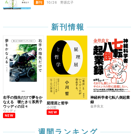
新刊
10/26
野原広子
新刊情報
右手の指先だけで夢をか
神経科学者七転八倒起業
なえる 寝たきり系男子
録
屁理屈と哲学
ウッディの日々
金井良太
小川哲
ウッディ
NEW
NEW
週間ランキング