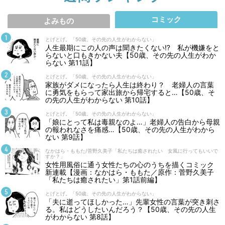
コミック
よみもの
とげとげ。「50歳、その先の人生がわからない」
人生最期にこの人の声は聞きたくない⁉ 私が機嫌をと
らないと口もきかない夫【50歳、その先の人生がわか
らない 第11話】
とげとげ。「50歳、その先の人生がわからない」
家族がダメになったら人生は終わり？ 老婦人の言葉
に勇気をもらって家出旅から帰宅すると…【50歳、そ
の先の人生がわからない 第10話】
とげとげ。「50歳、その先の人生がわからない」
「娘にとって私は毒親なのよ…」老婦人の告白から母親
の報われなさを痛感…【50歳、その先の人生がわから
ない 第9話】
なかはら・ももた/菅野久美子「私たちは癒されたい 女風に行ってもいいで
すか？」
女性用風俗に通う女性たちの心のうちを描くコミック
新連載【漫画：なかはら・ももた／原作：菅野久美子
「私たちは癒されたい」第1話前編】
とげとげ。「50歳、その先の人生がわからない」
「夫に逝ってほしかった…」先輩女性の言葉が突き刺さ
る。私はどうしたいんだろう？【50歳、その先の人生
がわからない 第8話】