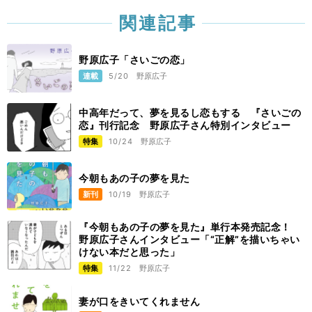
関連記事
野原広子「さいごの恋」
連載
5/20
野原広子
中高年だって、夢を見るし恋もする 『さいごの
恋』刊行記念 野原広子さん特別インタビュー
特集
10/24
野原広子
今朝もあの子の夢を見た
新刊
10/19
野原広子
『今朝もあの子の夢を見た』単行本発売記念！
野原広子さんインタビュー「“正解”を描いちゃい
けない本だと思った」
特集
11/22
野原広子
妻が口をきいてくれません