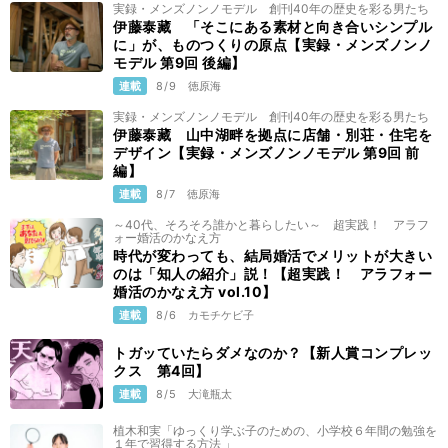
実録・メンズノンノモデル 創刊40年の歴史を彩る男たち
伊藤泰藏 「そこにある素材と向き合いシンプル
に」が、ものつくりの原点【実録・メンズノンノ
モデル 第9回 後編】
連載
8/9
徳原海
実録・メンズノンノモデル 創刊40年の歴史を彩る男たち
伊藤泰藏 山中湖畔を拠点に店舗・別荘・住宅を
デザイン【実録・メンズノンノモデル 第9回 前
編】
連載
8/7
徳原海
～40代、そろそろ誰かと暮らしたい～ 超実践！ アラフ
ォー婚活のかなえ方
時代が変わっても、結局婚活でメリットが大きい
のは「知人の紹介」説！【超実践！ アラフォー
婚活のかなえ方 vol.10】
連載
8/6
カモチケビ子
トガッていたらダメなのか？【新人賞コンプレッ
クス 第4回】
連載
8/5
大滝瓶太
植木和実「ゆっくり学ぶ子のための、小学校６年間の勉強を
１年で習得する方法 」