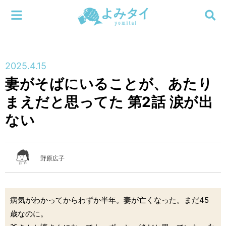
メニューを閉じる
よみタイ
ホーム
2025.4.15
新着
妻がそばにいることが、あたり
検索する
まえだと思ってた 第2話 涙が出
連載
ない
新刊
特集
野原広子
編集部
病気がわかってからわずか半年。妻が亡くなった。まだ45
歳なのに。