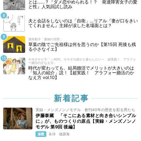
とは……？『ダメ恋やめられる！？ 発達障害女子の愛
と性』人気回試し読み
夫と会話をしないのは「自衛」…リアル『妻が口をきい
てくれません』主婦が涙した名場面とは？
酒井順子「孤独の功罪」
草葉の陰でご先祖様は何を思うのか【第15回 死後も残
る小さなイエ】
カモチケビ子「～40代、そろそろ誰かと暮らしたい～ 超実践！ アラフォ
ー婚活のかなえ方」
時代が変わっても、結局婚活でメリットが大きいのは
「知人の紹介」説！【超実践！ アラフォー婚活のか
なえ方 vol.10】
新着記事
実録・メンズノンノモデル 創刊40年の歴史を彩る男たち
伊藤泰藏 「そこにある素材と向き合いシンプル
に」が、ものつくりの原点【実録・メンズノンノ
モデル 第9回 後編】
連載
8/9
徳原海