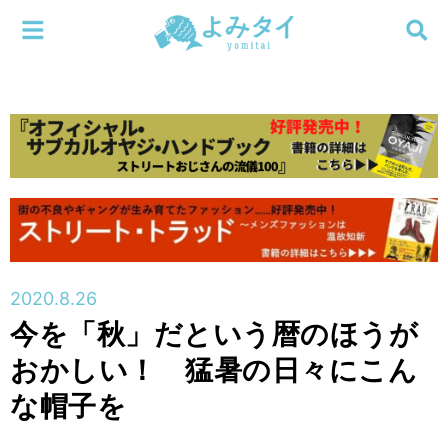
メニューを閉じる
よみタイ
ホーム
新着
検索する
連載
新刊
2020.8.26
特集
今を「秋」だという暦のほうが
おかしい！ 猛暑の日々にこん
編集部
な帽子を