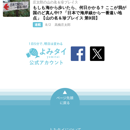
庄太郎の山の名＆珍プレイス
もしも海から歩いたら、何日かかる？ ここが我が
国のど真ん中!? 「日本で海岸線から一番遠い地
点」【山の名＆珍プレイス 第9回】
連載
8/2
高橋庄太郎
ページ先頭に戻
る
よみタイについて