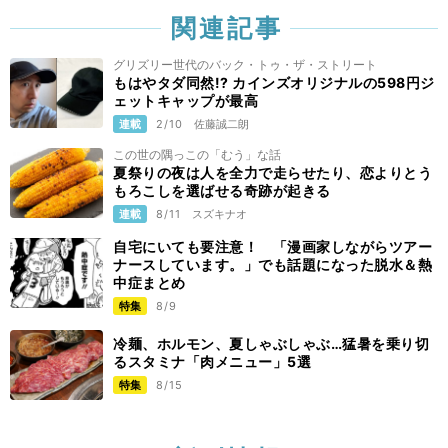
関連記事
グリズリー世代のバック・トゥ・ザ・ストリート
もはやタダ同然!? カインズオリジナルの598円ジ
ェットキャップが最高
連載
2/10
佐藤誠二朗
この世の隅っこの「むう」な話
夏祭りの夜は人を全力で走らせたり、恋よりとう
もろこしを選ばせる奇跡が起きる
連載
8/11
スズキナオ
自宅にいても要注意！ 「漫画家しながらツアー
ナースしています。」でも話題になった脱水＆熱
中症まとめ
特集
8/9
冷麺、ホルモン、夏しゃぶしゃぶ…猛暑を乗り切
るスタミナ「肉メニュー」5選
特集
8/15