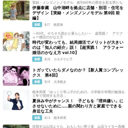
実録・メンズノンノモデル 創刊40年の歴史を彩る男たち
伊藤泰藏 山中湖畔を拠点に店舗・別荘・住宅を
デザイン【実録・メンズノンノモデル 第9回 前
編】
連載
8/7
徳原海
～40代、そろそろ誰かと暮らしたい～ 超実践！ アラフ
ォー婚活のかなえ方
時代が変わっても、結局婚活でメリットが大きい
のは「知人の紹介」説！【超実践！ アラフォー
婚活のかなえ方 vol.10】
連載
8/6
カモチケビ子
トガッていたらダメなのか？【新人賞コンプレッ
クス 第4回】
連載
8/5
大滝瓶太
植木和実「ゆっくり学ぶ子のための、小学校６年間の勉強を
１年で習得する方法 」
夏休み中がチャンス！ 子どもを「理科嫌い」に
させないために……親の関わり方と家庭でできる
身近な工夫
連載
8/3
植木和実
目指すは山頂よりも、おもしろい寄り道 山岳ライター高橋