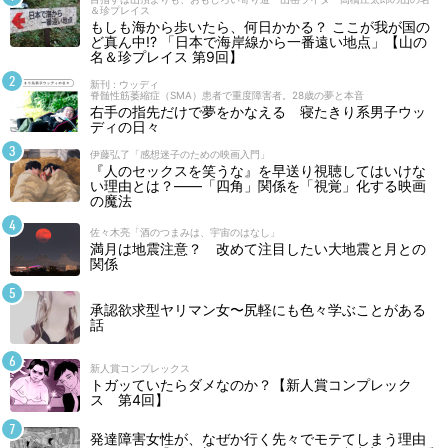
＆珍プレイス
もしも海から歩いたら、何日かかる？ ここが我が国の
ど真ん中!? 「日本で海岸線から一番遠い地点」【山の
名＆珍プレイス 第9回】
新刊 : ウッディ
脊髄性筋萎縮症（SMA）患者で重度障害者。28歳の夢と本音
右手の指先だけで夢をかなえる 寝たきり系男子ウッ
ディの日々
伊藤弘了「感想迷子のための映画入門」
『人のセックスを笑うな』を早送り視聴してはいけな
い理由とは？――「四角」関係を「視覚」化する映画
の魔法
佐々木亮「酒のつまみは、宇宙のはなし」
満月は地震注意？ 改めて注目したい大地震と月との
関係
承認欲求型ヤリマン女〜尻軽にも色々学ぶことがある
話
新人賞コンプレックス
トガッていたらダメなのか？【新人賞コンプレック
ス 第4回】
発達障害女性が、なぜか行く先々でモテてしまう理由