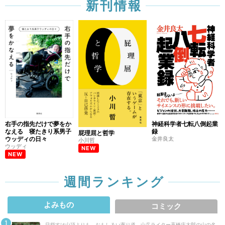
新刊情報
右手の指先だけで夢をか
神経科学者七転八倒起業
なえる 寝たきり系男子
録
屁理屈と哲学
ウッディの日々
金井良太
小川哲
ウッディ
NEW
NEW
週間ランキング
よみもの
コミック
目指すは山頂よりも、おもしろい寄り道 山岳ライター高橋庄太郎の山の名