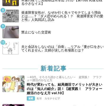
る小さなイエ】
発達障害女性が、なぜか行く先々でモテてしまう理由
とは……？『ダメ恋やめられる！？ 発達障害女子の愛
と性』人気回試し読み
禁止になった交霊術
夫と会話をしないのは「自衛」…リアル『妻が口をきい
てくれません』主婦が涙した名場面とは？
新着記事
～40代、そろそろ誰かと暮らしたい～ 超実践！ アラフ
ォー婚活のかなえ方
時代が変わっても、結局婚活でメリットが大きい
のは「知人の紹介」説！【超実践！ アラフォー
婚活のかなえ方 vol.10】
連載
8/6
カモチケビ子