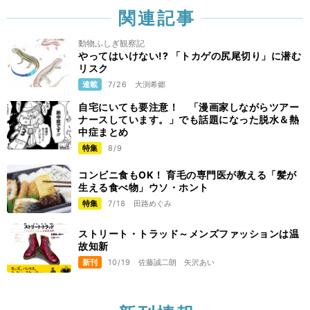
関連記事
動物ふしぎ観察記
やってはいけない!? 「トカゲの尻尾切り」に潜む
リスク
連載
7/26
大渕希郷
自宅にいても要注意！ 「漫画家しながらツアー
ナースしています。」でも話題になった脱水＆熱
中症まとめ
特集
8/9
コンビニ食もOK！ 育毛の専門医が教える「髪が
生える食べ物」ウソ・ホント
特集
7/18
田路めぐみ
ストリート・トラッド～メンズファッションは温
故知新
新刊
10/19
佐藤誠二朗
矢沢あい