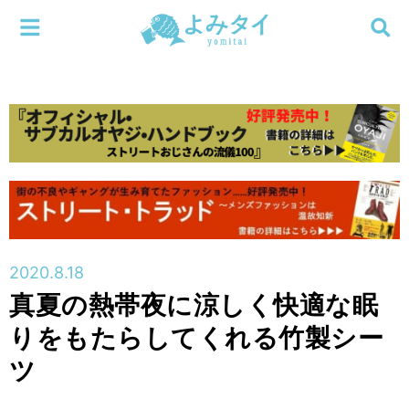
メニューを閉じる
よみタイ
ホーム
新着
検索する
連載
新刊
2020.8.18
特集
真夏の熱帯夜に涼しく快適な眠
りをもたらしてくれる竹製シー
編集部
ツ