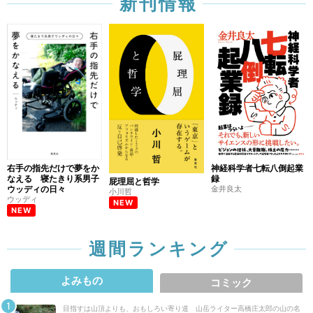
新刊情報
右手の指先だけで夢をか
神経科学者七転八倒起業
なえる 寝たきり系男子
録
屁理屈と哲学
ウッディの日々
金井良太
小川哲
ウッディ
NEW
NEW
週間ランキング
よみもの
コミック
目指すは山頂よりも、おもしろい寄り道 山岳ライター高橋庄太郎の山の名