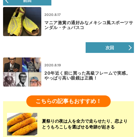
前回
2020.8.17
マニア激賞の通好みなメキシコ風スポーツサ
ンダル・チュバスコ
次回
2020.8.19
20年近く前に買った高級フレームで実感。
やっぱり高い眼鏡は正義！
こちらの記事もおすすめ！
夏祭りの夜は人を全力で走らせたり、恋より
とうもろこしを選ばせる奇跡が起きる