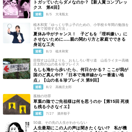
トガッていたらダメなのか？【新人賞コンプレッ
クス 第4回】
連載
8/5
大滝瓶太
植木和実「ゆっくり学ぶ子のための、小学校６年間の勉強を
１年で習得する方法 」
夏休み中がチャンス！ 子どもを「理科嫌い」に
させないために……親の関わり方と家庭でできる
身近な工夫
連載
8/3
植木和実
目指すは山頂よりも、おもしろい寄り道 山岳ライター高橋
庄太郎の山の名＆珍プレイス
もしも海から歩いたら、何日かかる？ ここが我が
国のど真ん中!? 「日本で海岸線から一番遠い地
点」【山の名＆珍プレイス 第9回】
連載
8/2
高橋庄太郎
孤独の功罪
草葉の陰でご先祖様は何を思うのか【第15回 死後
も残る小さなイエ】
連載
7/27
酒井順子
50歳、その先の人生がわからない
人生最期にこの人の声は聞きたくない⁉ 私が機