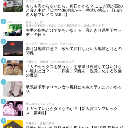
＆珍プレイス
もしも海から歩いたら、何日かかる？ ここが我が国の
ど真ん中!? 「日本で海岸線から一番遠い地点」【山の
名＆珍プレイス 第9回】
新刊 : ウッディ
脊髄性筋萎縮症（SMA）患者で重度障害者。28歳の夢と本音
右手の指先だけで夢をかなえる 寝たきり系男子ウッ
ディの日々
佐々木亮「酒のつまみは、宇宙のはなし」
満月は地震注意？ 改めて注目したい大地震と月との
関係
伊藤弘了「感想迷子のための映画入門」
『人のセックスを笑うな』を早送り視聴してはいけな
い理由とは？――「四角」関係を「視覚」化する映画
の魔法
承認欲求型ヤリマン女〜尻軽にも色々学ぶことがある
話
新人賞コンプレックス
トガッていたらダメなのか？【新人賞コンプレック
ス 第4回】
酒井順子「孤独の功罪」
草葉の陰でご先祖様は何を思うのか【第15回 死後も残