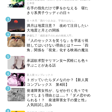
と本音
右手の指先だけで夢をかなえる 寝た
きり系男子ウッディの日々
佐々木亮「酒のつまみは、宇宙のはなし」
満月は地震注意？ 改めて注目したい
大地震と月との関係
伊藤弘了「感想迷子のための映画入門」
『人のセックスを笑うな』を早送り視
聴してはいけない理由とは？――「四
角」関係を「視覚」化する映画の魔法
承認欲求型ヤリマン女〜尻軽にも色々
学ぶことがある話
新人賞コンプレックス
トガッていたらダメなのか？【新人賞
コンプレックス 第4回】
発達障害女性が、なぜか行く先々でモ
テてしまう理由とは……？『ダメ恋やめ
られる！？ 発達障害女子の愛と性』
人気回試し読み