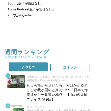
Spotify版「宇宙ばなし」
Apple Podcast版「宇宙ばなし」
X
@_ryo_astro
週間ランキング
今読まれているホットな記事
よみもの
コミック
目指すは山頂よりも、おもしろい寄り道 山岳ライタ
ー高橋庄太郎の山の名＆珍プレイス
もしも海から歩いたら、何日かかる？
ここが我が国のど真ん中!? 「日本で海
岸線から一番遠い地点」【山の名＆珍
プレイス 第9回】
新刊 : ウッディ
脊髄性筋萎縮症（SMA）患者で重度障害者。28歳の夢