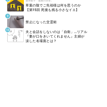
酒井順子「孤独の功罪」
草葉の陰でご先祖様は何を思うのか
【第15回 死後も残る小さなイエ】
禁止になった交霊術
夫と会話をしないのは「自衛」…リアル
『妻が口をきいてくれません』主婦が
涙した名場面とは？