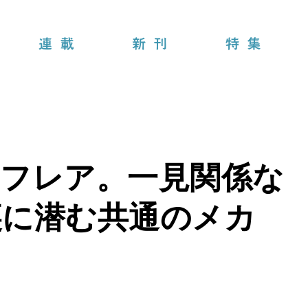
連載
新刊
特集
陽フレア。一見関係な
裏に潜む共通のメカ