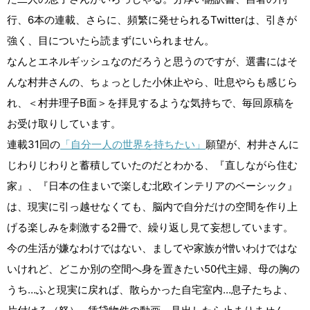
行、6本の連載、さらに、頻繁に発せられるTwitterは、引きが
強く、目についたら読まずにいられません。
なんとエネルギッシュなのだろうと思うのですが、選書にはそ
んな村井さんの、ちょっとした小休止やら、吐息やらも感じら
れ、＜村井理子B面＞を拝見するような気持ちで、毎回原稿を
お受け取りしています。
連載31回の
「自分一人の世界を持ちたい」
願望が、村井さんに
じわりじわりと蓄積していたのだとわかる、『直しながら住む
家』、『日本の住まいで楽しむ北欧インテリアのベーシック』
は、現実に引っ越せなくても、脳内で自分だけの空間を作り上
げる楽しみを刺激する2冊で、繰り返し見て妄想しています。
今の生活が嫌なわけではない、ましてや家族が憎いわけではな
いけれど、どこか別の空間へ身を置きたい50代主婦、母の胸の
うち…ふと現実に戻れば、散らかった自宅室内…息子たちよ、