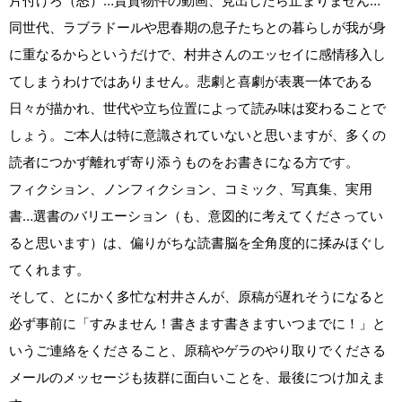
片付けろ（怒）…賃貸物件の動画、見出したら止まりません…
同世代、ラブラドールや思春期の息子たちとの暮らしが我が身
に重なるからというだけで、村井さんのエッセイに感情移入し
てしまうわけではありません。悲劇と喜劇が表裏一体である
日々が描かれ、世代や立ち位置によって読み味は変わることで
しょう。ご本人は特に意識されていないと思いますが、多くの
読者につかず離れず寄り添うものをお書きになる方です。
フィクション、ノンフィクション、コミック、写真集、実用
書…選書のバリエーション（も、意図的に考えてくださってい
ると思います）は、偏りがちな読書脳を全角度的に揉みほぐし
てくれます。
そして、とにかく多忙な村井さんが、原稿が遅れそうになると
必ず事前に「すみません！書きます書きますいつまでに！」と
いうご連絡をくださること、原稿やゲラのやり取りでくださる
メールのメッセージも抜群に面白いことを、最後につけ加えま