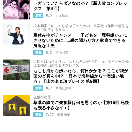
トガッていたらダメなのか？【新人賞コンプレッ
クス 第4回】
連載
8/5
大滝瓶太
植木和実「ゆっくり学ぶ子のための、小学校６年間の勉強を
１年で習得する方法 」
夏休み中がチャンス！ 子どもを「理科嫌い」に
させないために……親の関わり方と家庭でできる
身近な工夫
連載
8/3
植木和実
目指すは山頂よりも、おもしろい寄り道 山岳ライター高橋
庄太郎の山の名＆珍プレイス
もしも海から歩いたら、何日かかる？ ここが我が
国のど真ん中!? 「日本で海岸線から一番遠い地
点」【山の名＆珍プレイス 第9回】
連載
8/2
高橋庄太郎
孤独の功罪
草葉の陰でご先祖様は何を思うのか【第15回 死後
も残る小さなイエ】
連載
7/27
酒井順子