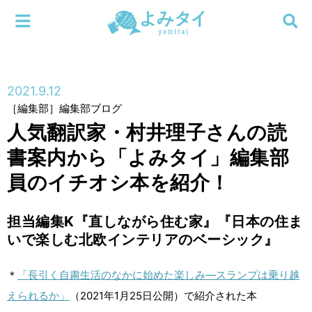
メニューを閉じる
よみタイ
ホーム
2021.9.12
新着
［編集部］編集部ブログ
検索する
人気翻訳家・村井理子さんの読
連載
書案内から「よみタイ」編集部
新刊
員のイチオシ本を紹介！
特集
担当編集K『直しながら住む家』『日本の住ま
いで楽しむ北欧インテリアのベーシック』
編集部
＊
「長引く自粛生活のなかに始めた楽しみ—スランプは乗り越
えられるか」
（2021年1月25日公開）で紹介された本