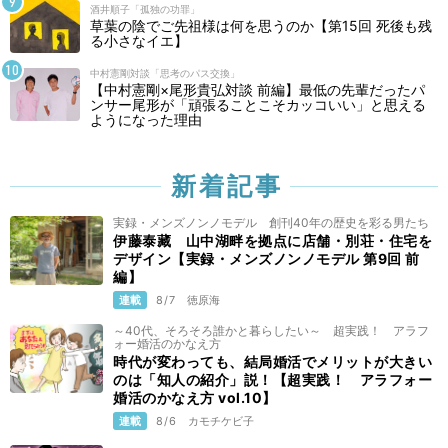
酒井順子「孤独の功罪」
草葉の陰でご先祖様は何を思うのか【第15回 死後も残
る小さなイエ】
中村憲剛対談「思考のパス交換」
【中村憲剛×尾形貴弘対談 前編】最低の先輩だったパ
ンサー尾形が「頑張ることこそカッコいい」と思える
ようになった理由
新着記事
実録・メンズノンノモデル 創刊40年の歴史を彩る男たち
伊藤泰藏 山中湖畔を拠点に店舗・別荘・住宅を
デザイン【実録・メンズノンノモデル 第9回 前
編】
連載
8/7
徳原海
～40代、そろそろ誰かと暮らしたい～ 超実践！ アラフ
ォー婚活のかなえ方
時代が変わっても、結局婚活でメリットが大きい
のは「知人の紹介」説！【超実践！ アラフォー
婚活のかなえ方 vol.10】
連載
8/6
カモチケビ子