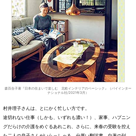
森百合子著『日本の住まいで楽しむ 北欧インテリアのベーシック』（パイインター
ナショナル社/2021年3月）
村井理子さんは、とにかく忙しい方です。
途切れない仕事（しかも、いずれも濃い！）、家事、ハプニン
グだらけの介護をめぐるあれこれ、さらに、来春の受験を控え
た二人の息子さんがいらっしゃる。分厚い翻訳書、自著の刊