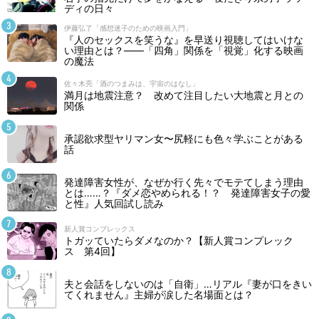
ディの日々
伊藤弘了「感想迷子のための映画入門」
『人のセックスを笑うな』を早送り視聴してはいけな
い理由とは？――「四角」関係を「視覚」化する映画
の魔法
佐々木亮「酒のつまみは、宇宙のはなし」
満月は地震注意？ 改めて注目したい大地震と月との
関係
承認欲求型ヤリマン女〜尻軽にも色々学ぶことがある
話
発達障害女性が、なぜか行く先々でモテてしまう理由
とは……？『ダメ恋やめられる！？ 発達障害女子の愛
と性』人気回試し読み
新人賞コンプレックス
トガッていたらダメなのか？【新人賞コンプレック
ス 第4回】
夫と会話をしないのは「自衛」…リアル『妻が口をきい
てくれません』主婦が涙した名場面とは？