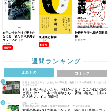
右手の指先だけで夢をか
神経科学者七転八倒起業
なえる 寝たきり系男子
録
屁理屈と哲学
ウッディの日々
金井良太
小川哲
ウッディ
NEW
NEW
週間ランキング
よみもの
コミック
目指すは山頂よりも、おもしろい寄り道 山岳ライター高橋庄太郎の山の名
＆珍プレイス
もしも海から歩いたら、何日かかる？ ここが我が国の
ど真ん中!? 「日本で海岸線から一番遠い地点」【山の
名＆珍プレイス 第9回】
新刊 : ウッディ
脊髄性筋萎縮症（SMA）患者で重度障害者。28歳の夢と本音
右手の指先だけで夢をかなえる 寝たきり系男子ウッ