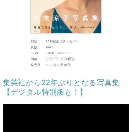
判型
A4判変形ソフトカバー
頁数
144ｐ
ISBN
9784087880588
価格
3,300円（10％税込）
発売日
2022年12月15日
集英社から22年ぶりとなる写真集
【デジタル特別版も！】