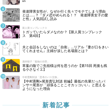
話
発達障害女性が、なぜか行く先々でモテてしまう理由
とは……？『ダメ恋やめられる！？ 発達障害女子の愛
と性』人気回試し読み
新人賞コンプレックス
トガッていたらダメなのか？【新人賞コンプレック
ス 第4回】
夫と会話をしないのは「自衛」…リアル『妻が口をきい
てくれません』主婦が涙した名場面とは？
酒井順子「孤独の功罪」
草葉の陰でご先祖様は何を思うのか【第15回 死後も残
る小さなイエ】
中村憲剛対談「思考のパス交換」
【中村憲剛×尾形貴弘対談 前編】最低の先輩だったパ
ンサー尾形が「頑張ることこそカッコいい」と思える
ようになった理由
新着記事