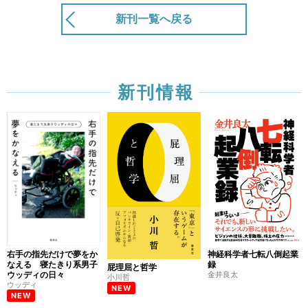
新刊一覧へ戻る
新刊情報
右手の指先だけで夢をか
神経科学者七転八倒起業
なえる 寝たきり系男子
録
屁理屈と哲学
ウッディの日々
金井良太
小川哲
ウッディ
NEW
NEW