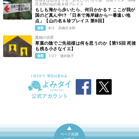
庄太郎の山の名＆珍プレイス
もしも海から歩いたら、何日かかる？ ここが我が
国のど真ん中!? 「日本で海岸線から一番遠い地
点」【山の名＆珍プレイス 第9回】
連載
8/2
高橋庄太郎
孤独の功罪
草葉の陰でご先祖様は何を思うのか【第15回 死後
も残る小さなイエ】
連載
7/27
酒井順子