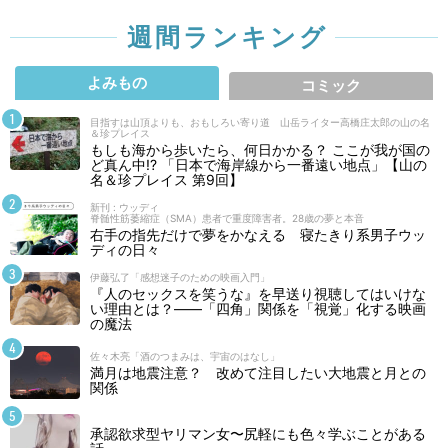
週間ランキング
よみもの
コミック
目指すは山頂よりも、おもしろい寄り道 山岳ライター高橋庄太郎の山の名
＆珍プレイス
もしも海から歩いたら、何日かかる？ ここが我が国の
ど真ん中!? 「日本で海岸線から一番遠い地点」【山の
名＆珍プレイス 第9回】
新刊 : ウッディ
脊髄性筋萎縮症（SMA）患者で重度障害者。28歳の夢と本音
右手の指先だけで夢をかなえる 寝たきり系男子ウッ
ディの日々
伊藤弘了「感想迷子のための映画入門」
『人のセックスを笑うな』を早送り視聴してはいけな
い理由とは？――「四角」関係を「視覚」化する映画
の魔法
佐々木亮「酒のつまみは、宇宙のはなし」
満月は地震注意？ 改めて注目したい大地震と月との
関係
承認欲求型ヤリマン女〜尻軽にも色々学ぶことがある