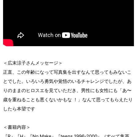
＜広末涼子さんメッセージ＞
正直、この年齢になって写真集を出すなんて思ってもみないこ
とでした。いろいろ勇気や覚悟のいるチャレンジでしたが、あ
りのままのヒロスエを見ていただき、男性にも女性にも「あ〜
歳を重ねることも悪くないかもな ！」なんて思ってもらえたり
したら本望です
＜書籍内容＞
『R』『H』『No Make』『teens 1996-2000』（すべて集英