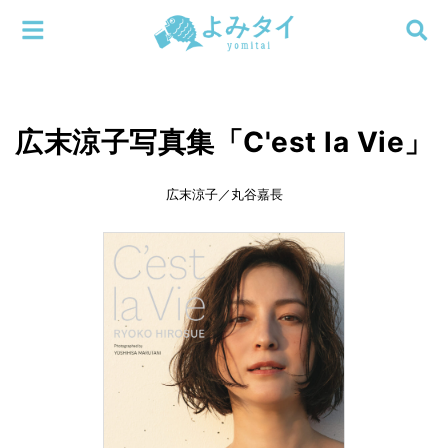
メニューを閉じる
よみタイ
ホーム
広末涼子写真集「C'est la Vie」
新着
検索する
連載
広末涼子／丸谷嘉長
新刊
特集
編集部