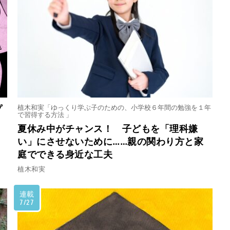
植木和実「ゆっくり学ぶ子のための、小学校６年間の勉強を１年
プ
で習得する方法 」
夏休み中がチャンス！ 子どもを「理科嫌
い」にさせないために……親の関わり方と家
庭でできる身近な工夫
植木和実
連載
7/27