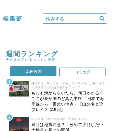
編集部
週間ランキング
今読まれているホットな記事
よみもの
コミック
目指すは山頂よりも、おもしろい寄り道 山岳ライタ
ー高橋庄太郎の山の名＆珍プレイス
もしも海から歩いたら、何日かかる？
ここが我が国のど真ん中!? 「日本で海
岸線から一番遠い地点」【山の名＆珍
プレイス 第9回】
佐々木亮「酒のつまみは、宇宙のはなし」
満月は地震注意？ 改めて注目したい
大地震と月との関係