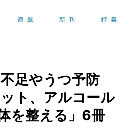
連載
新刊
特集
動不足やうつ予防
ワット、アルコール
体を整える」6冊