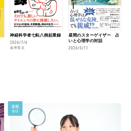
神経科学者七転八倒起業録
昼間のスターゲイザー 占
いと心理学の対話
2026/7/6
2026/5/11
金井良太
連載
8/3