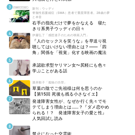
新刊 : ウッディ
脊髄性筋萎縮症（SMA）患者で重度障害者。28歳の夢
と本音
右手の指先だけで夢をかなえる 寝た
きり系男子ウッディの日々
伊藤弘了「感想迷子のための映画入門」
『人のセックスを笑うな』を早送り視
聴してはいけない理由とは？――「四
角」関係を「視覚」化する映画の魔法
承認欲求型ヤリマン女〜尻軽にも色々
学ぶことがある話
酒井順子「孤独の功罪」
草葉の陰でご先祖様は何を思うのか
【第15回 死後も残る小さなイエ】
発達障害女性が、なぜか行く先々でモ
テてしまう理由とは……？『ダメ恋やめ
られる！？ 発達障害女子の愛と性』
人気回試し読み
禁止になった交霊術