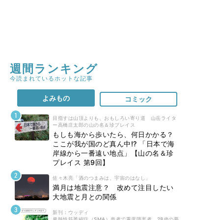
週間ランキング
今読まれているホットな記事
よみもの
コミック
目指すは山頂よりも、おもしろい寄り道 山岳ライタ
ー高橋庄太郎の山の名＆珍プレイス
もしも海から歩いたら、何日かかる？
ここが我が国のど真ん中!? 「日本で海
岸線から一番遠い地点」【山の名＆珍
プレイス 第9回】
佐々木亮「酒のつまみは、宇宙のはなし」
満月は地震注意？ 改めて注目したい
大地震と月との関係
新刊 : ウッディ
脊髄性筋萎縮症（SMA）患者で重度障害者。28歳の夢