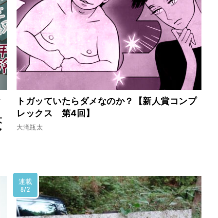
ー
トガッていたらダメなのか？【新人賞コンプ
レックス 第4回】
大
大滝瓶太
ア
連載
8/2