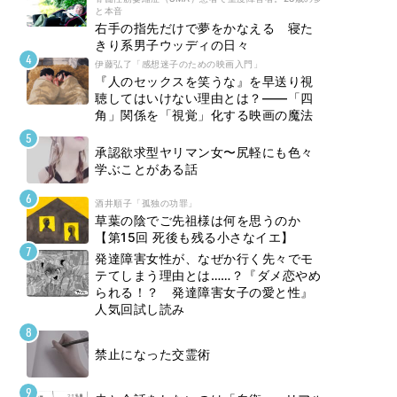
と本音
右手の指先だけで夢をかなえる 寝た
きり系男子ウッディの日々
伊藤弘了「感想迷子のための映画入門」
『人のセックスを笑うな』を早送り視
聴してはいけない理由とは？――「四
角」関係を「視覚」化する映画の魔法
承認欲求型ヤリマン女〜尻軽にも色々
学ぶことがある話
酒井順子「孤独の功罪」
草葉の陰でご先祖様は何を思うのか
【第15回 死後も残る小さなイエ】
発達障害女性が、なぜか行く先々でモ
テてしまう理由とは……？『ダメ恋やめ
られる！？ 発達障害女子の愛と性』
人気回試し読み
禁止になった交霊術