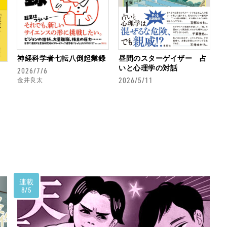
神経科学者七転八倒起業録
昼間のスターゲイザー 占
いと心理学の対話
2026/7/6
2026/5/11
金井良太
連載
8/5