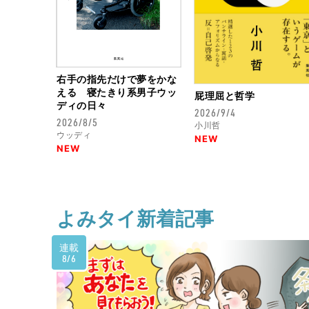
右手の指先だけで夢をかな
える 寝たきり系男子ウッ
屁理屈と哲学
ディの日々
2026/9/4
2026/8/5
小川哲
ウッディ
NEW
NEW
よみタイ新着記事
連載
8/6