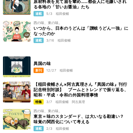
原材料表を見て眉を顰め……都会人に毛嫌いされ
る各地の「甘いお醤油」たち
連載
5/3
稲田俊輔
西の味、東の味。
いつから、日本のうどんは「讃岐うどん一強」に
なったのか
連載
3/16
稲田俊輔
異国の味
新刊
12/27
稲田俊輔
【稲田俊輔さん×阿古真理さん『異国の味』刊行
記念特別対談】 ブームとトレンドで振り返る、
昭和・平成・令和の外国料理事情
特集
3/7
稲田俊輔
阿古真理
西の味、東の味。
東京＝味のスタンダード、は大いなる勘違い？
味覚の関西化について考える
連載
2/3
稲田俊輔