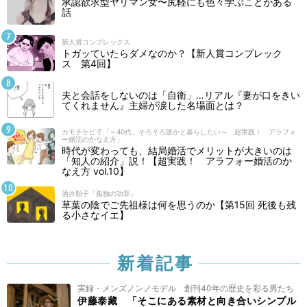
承認欲求型ヤリマン女〜尻軽にも色々学ぶことがある
話
新人賞コンプレックス
トガッていたらダメなのか？【新人賞コンプレック
ス 第4回】
夫と会話をしないのは「自衛」…リアル『妻が口をきい
てくれません』主婦が涙した名場面とは？
カモチケビ子「～40代、そろそろ誰かと暮らしたい～ 超実践！ アラフォ
ー婚活のかなえ方」
時代が変わっても、結局婚活でメリットが大きいのは
「知人の紹介」説！【超実践！ アラフォー婚活のか
なえ方 vol.10】
酒井順子「孤独の功罪」
草葉の陰でご先祖様は何を思うのか【第15回 死後も残
る小さなイエ】
新着記事
実録・メンズノンノモデル 創刊40年の歴史を彩る男たち
伊藤泰藏 「そこにある素材と向き合いシンプル