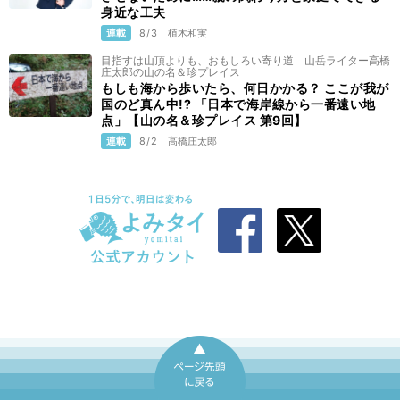
身近な工夫
連載
8/3
植木和実
目指すは山頂よりも、おもしろい寄り道 山岳ライター高橋
庄太郎の山の名＆珍プレイス
もしも海から歩いたら、何日かかる？ ここが我が
国のど真ん中!? 「日本で海岸線から一番遠い地
点」【山の名＆珍プレイス 第9回】
連載
8/2
高橋庄太郎