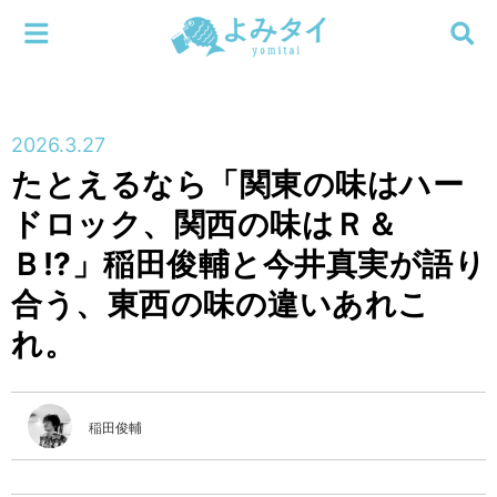
メニューを閉じる
よみタイ
ホーム
2026.3.27
新着
たとえるなら「関東の味はハー
検索する
ドロック、関西の味はＲ＆
連載
Ｂ!?」稲田俊輔と今井真実が語り
新刊
合う、東西の味の違いあれこ
れ。
特集
編集部
稲田俊輔