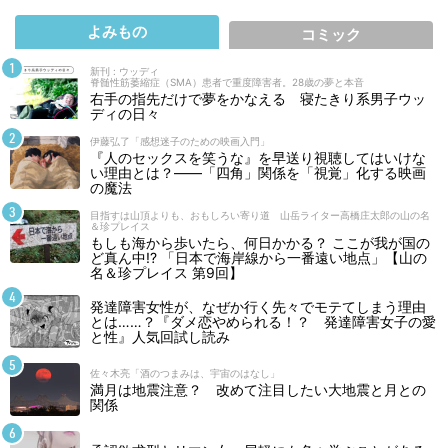
よみもの
コミック
新刊 : ウッディ
脊髄性筋萎縮症（SMA）患者で重度障害者。28歳の夢と本音
右手の指先だけで夢をかなえる 寝たきり系男子ウッ
ディの日々
伊藤弘了「感想迷子のための映画入門」
『人のセックスを笑うな』を早送り視聴してはいけな
い理由とは？――「四角」関係を「視覚」化する映画
の魔法
目指すは山頂よりも、おもしろい寄り道 山岳ライター高橋庄太郎の山の名
＆珍プレイス
もしも海から歩いたら、何日かかる？ ここが我が国の
ど真ん中!? 「日本で海岸線から一番遠い地点」【山の
名＆珍プレイス 第9回】
発達障害女性が、なぜか行く先々でモテてしまう理由
とは……？『ダメ恋やめられる！？ 発達障害女子の愛
と性』人気回試し読み
佐々木亮「酒のつまみは、宇宙のはなし」
満月は地震注意？ 改めて注目したい大地震と月との
関係