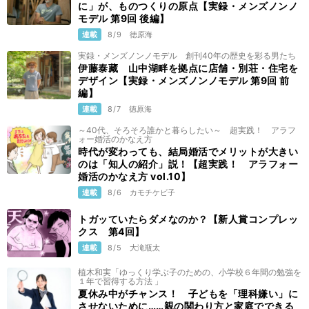
に」が、ものつくりの原点【実録・メンズノンノ
モデル 第9回 後編】
連載
8/9
徳原海
実録・メンズノンノモデル 創刊40年の歴史を彩る男たち
伊藤泰藏 山中湖畔を拠点に店舗・別荘・住宅を
デザイン【実録・メンズノンノモデル 第9回 前
編】
連載
8/7
徳原海
～40代、そろそろ誰かと暮らしたい～ 超実践！ アラフ
ォー婚活のかなえ方
時代が変わっても、結局婚活でメリットが大きい
のは「知人の紹介」説！【超実践！ アラフォー
婚活のかなえ方 vol.10】
連載
8/6
カモチケビ子
トガッていたらダメなのか？【新人賞コンプレッ
クス 第4回】
連載
8/5
大滝瓶太
植木和実「ゆっくり学ぶ子のための、小学校６年間の勉強を
１年で習得する方法 」
夏休み中がチャンス！ 子どもを「理科嫌い」に
させないために……親の関わり方と家庭でできる