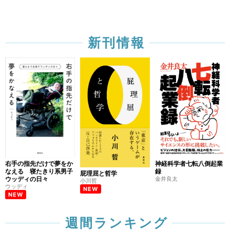
新刊情報
右手の指先だけで夢をか
神経科学者七転八倒起業
なえる 寝たきり系男子
録
屁理屈と哲学
ウッディの日々
金井良太
小川哲
ウッディ
NEW
NEW
週間ランキング