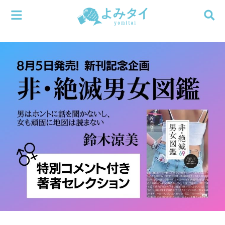
メニューを閉じる
よみタイ
ホーム
新着
検索する
連載
新刊
特集
編集部