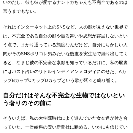
いのだし、彼も彼が愛するナントカちゃんも不完全であるのは
言うまでもない。
それはインターネット上のSNSなど、人の顔が見えない世界で
は、不完全である自分の顔や振る舞いや思想が露呈しないとい
う点で、まかり通っている態度なんだけど、自分にちかしい人
間がそのSNSポリコレ男みたいな態度を実生活で繰り出してく
ると、なまじ彼の不完全な素顔を知っているだけに、私の脳裏
にはバスト占いのリトルインディアンメロディにのせた、Aカ
ップBカップCカップDカップという歌が延々と鳴り響く。
自分だけはそんな不完全な生物ではないとい
う奢りのその前に
そういえば、私の大学院時代によく遊んでいた女友達が付き合
っていた、一番給料の安い新聞社に勤める、いかにも信じてい