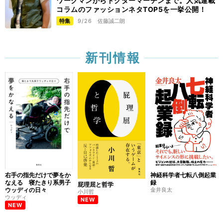
ワークマンからドクターマーチンまで。人気連載
コラムのファッションネタTOP5を一挙公開！
特集
9/26
佐藤誠二朗
新刊情報
右手の指先だけで夢をか
神経科学者七転八倒起業
なえる 寝たきり系男子
録
屁理屈と哲学
ウッディの日々
金井良太
小川哲
ウッディ
NEW
NEW