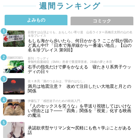
週間ランキング
よみもの
コミック
目指すは山頂よりも、おもしろい寄り道 山岳ライター高橋庄太郎の山の名
＆珍プレイス
もしも海から歩いたら、何日かかる？ ここが我が国の
ど真ん中!? 「日本で海岸線から一番遠い地点」【山の
名＆珍プレイス 第9回】
新刊 : ウッディ
脊髄性筋萎縮症（SMA）患者で重度障害者。28歳の夢と本音
右手の指先だけで夢をかなえる 寝たきり系男子ウッ
ディの日々
佐々木亮「酒のつまみは、宇宙のはなし」
満月は地震注意？ 改めて注目したい大地震と月との
関係
伊藤弘了「感想迷子のための映画入門」
『人のセックスを笑うな』を早送り視聴してはいけな
い理由とは？――「四角」関係を「視覚」化する映画
の魔法
承認欲求型ヤリマン女〜尻軽にも色々学ぶことがある
話