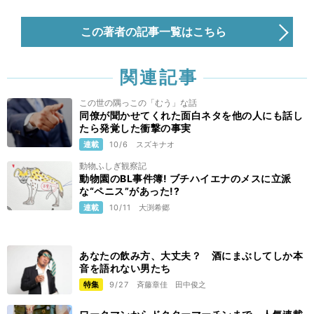
この著者の記事一覧はこちら
関連記事
この世の隅っこの「むう」な話
同僚が聞かせてくれた面白ネタを他の人にも話し
たら発覚した衝撃の事実
連載
10/6
スズキナオ
動物ふしぎ観察記
動物園のBL事件簿! ブチハイエナのメスに立派
な“ペニス”があった!?
連載
10/11
大渕希郷
あなたの飲み方、大丈夫？ 酒にまぶしてしか本
音を語れない男たち
特集
9/27
斉藤章佳
田中俊之