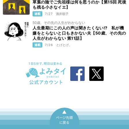
草葉の陰でご先祖様は何を思うのか【第15回 死後
も残る小さなイエ】
連載
7/27
酒井順子
50歳、その先の人生がわからない
人生最期にこの人の声は聞きたくない⁉ 私が機
嫌をとらないと口もきかない夫【50歳、その先の
人生がわからない 第11話】
連載
7/26
とげとげ。