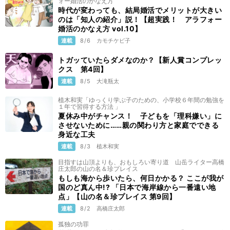
ォー婚活のかなえ方
時代が変わっても、結局婚活でメリットが大きい
のは「知人の紹介」説！【超実践！ アラフォー
婚活のかなえ方 vol.10】
連載
8/6
カモチケビ子
トガッていたらダメなのか？【新人賞コンプレッ
クス 第4回】
連載
8/5
大滝瓶太
植木和実「ゆっくり学ぶ子のための、小学校６年間の勉強を
１年で習得する方法 」
夏休み中がチャンス！ 子どもを「理科嫌い」に
させないために……親の関わり方と家庭でできる
身近な工夫
連載
8/3
植木和実
目指すは山頂よりも、おもしろい寄り道 山岳ライター高橋
庄太郎の山の名＆珍プレイス
もしも海から歩いたら、何日かかる？ ここが我が
国のど真ん中!? 「日本で海岸線から一番遠い地
点」【山の名＆珍プレイス 第9回】
連載
8/2
高橋庄太郎
孤独の功罪