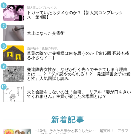
新人賞コンプレックス
トガッていたらダメなのか？【新人賞コンプレック
ス 第4回】
禁止になった交霊術
酒井順子「孤独の功罪」
草葉の陰でご先祖様は何を思うのか【第15回 死後も残
る小さなイエ】
発達障害女性が、なぜか行く先々でモテてしまう理由
とは……？『ダメ恋やめられる！？ 発達障害女子の愛
と性』人気回試し読み
夫と会話をしないのは「自衛」…リアル『妻が口をきい
てくれません』主婦が涙した名場面とは？
新着記事
～40代、そろそろ誰かと暮らしたい～ 超実践！ アラフ