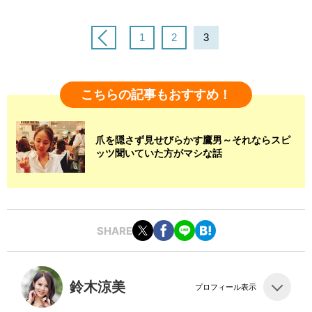
1
2
3
こちらの記事もおすすめ！
爪を隠さず見せびらかす鷹男～それならスピ
ッツ聞いていた方がマシな話
SHARE
鈴木涼美
プロフィール表示