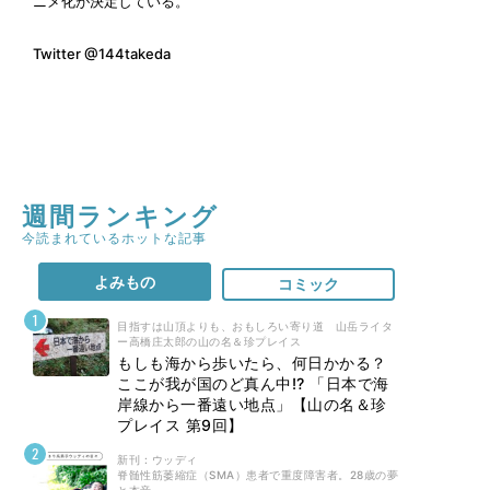
ニメ化が決定している。
Twitter
@144takeda
週間ランキング
今読まれているホットな記事
よみもの
コミック
目指すは山頂よりも、おもしろい寄り道 山岳ライタ
ー高橋庄太郎の山の名＆珍プレイス
もしも海から歩いたら、何日かかる？
ここが我が国のど真ん中!? 「日本で海
岸線から一番遠い地点」【山の名＆珍
プレイス 第9回】
新刊 : ウッディ
脊髄性筋萎縮症（SMA）患者で重度障害者。28歳の夢