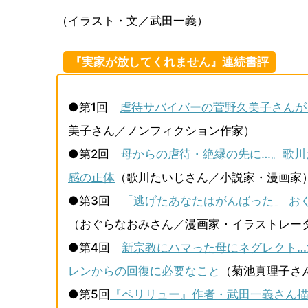
（イラスト・文／武田一義）
『実家が放してくれません』連続書評
●第1回
虐待サバイバーの菅野久美子さんが
美子さん／ノンフィクション作家）
●第2回
母からの虐待・絶縁の先に…。歌川
感の正体
（歌川たいじさん／小説家・漫画家
●第3回
「逃げたあなたはがんばった」 お
（おぐらなおみさん／漫画家・イラストレー
●第4回
新宗教にハマった母にネグレクト…
レンからの回復に必要なこと
（菊池真理子さ
●第5回
『ペリリュー』作者・武田一義さん