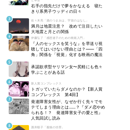
と本音
右手の指先だけで夢をかなえる 寝た
きり系男子ウッディの日々
佐々木亮「酒のつまみは、宇宙のはなし」
満月は地震注意？ 改めて注目したい
大地震と月との関係
伊藤弘了「感想迷子のための映画入門」
『人のセックスを笑うな』を早送り視
聴してはいけない理由とは？――「四
角」関係を「視覚」化する映画の魔法
承認欲求型ヤリマン女〜尻軽にも色々
学ぶことがある話
新人賞コンプレックス
トガッていたらダメなのか？【新人賞
コンプレックス 第4回】
発達障害女性が、なぜか行く先々でモ
テてしまう理由とは……？『ダメ恋やめ
られる！？ 発達障害女子の愛と性』
人気回試し読み
酒井順子「孤独の功罪」