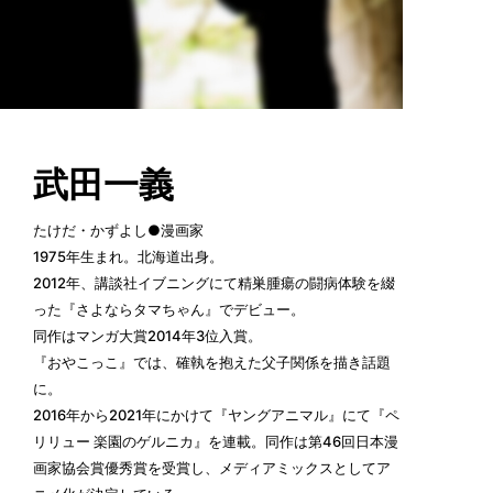
武田一義
たけだ・かずよし●漫画家
1975年生まれ。北海道出身。
2012年、講談社イブニングにて精巣腫瘍の闘病体験を綴
った『さよならタマちゃん』でデビュー。
同作はマンガ大賞2014年3位入賞。
『おやこっこ』では、確執を抱えた父子関係を描き話題
に。
2016年から2021年にかけて『ヤングアニマル』にて『ペ
リリュー 楽園のゲルニカ』を連載。同作は第46回日本漫
画家協会賞優秀賞を受賞し、メディアミックスとしてア