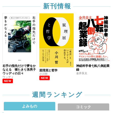
新刊情報
右手の指先だけで夢をか
神経科学者七転八倒起業
なえる 寝たきり系男子
録
屁理屈と哲学
ウッディの日々
金井良太
小川哲
ウッディ
NEW
NEW
週間ランキング
よみもの
コミック