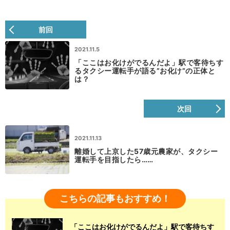
前回
2021.11.5
「ここはお化けがでるんだよ」駅で客待ちす
るタクシー運転手が語る”お化け”の正体と
は？
次回
2021.11.13
離婚して上京した57歳元農家が、タクシー
運転手を目指したら……
こちらの記事もおすすめ！
「ここはお化けがでるんだよ」駅で客待ちす