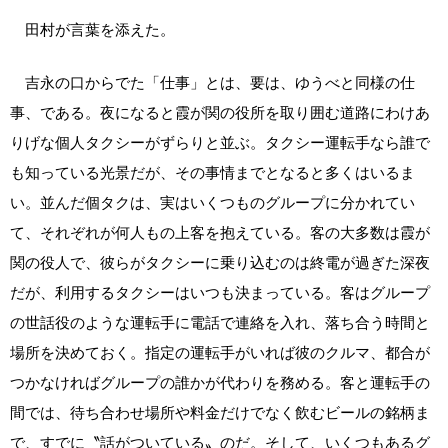
田村が言葉を添えた。
吉永の口からでた「仕事」とは、要は、ゆうべと同様の仕
事、である。夜になると霞が関の役所を取り囲む道路にわけあ
りげな個人タクシーがずらりと並ぶ。タクシー運転手なら誰で
も知っている光景だが、その事情までとなると多くはいるま
い。並んだ個タクは、実はいくつものグループに分かれてい
て、それぞれが何人もの上客を抱えている。客の大多数は霞が
関の役人で、彼らがタクシーに乗り込むのは終電が過ぎた深夜
だが、利用するタクシーはいつも決まっている。客はグループ
の世話役のような運転手に電話で連絡を入れ、落ち合う時間と
場所を決めておく。指定の運転手がいれば彼のクルマ、都合が
つかなければグループの誰かが代わりを務める。客と運転手の
間では、待ち合わせ場所や料金だけでなく飲むビールの銘柄ま
で、すでに〝話がついている〟のだ。そして、いくつもあるグ