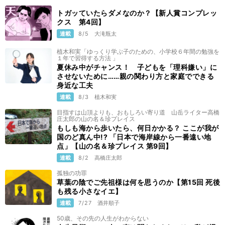
トガッていたらダメなのか？【新人賞コンプレッ
クス 第4回】
連載
8/5
大滝瓶太
植木和実「ゆっくり学ぶ子のための、小学校６年間の勉強を
１年で習得する方法 」
夏休み中がチャンス！ 子どもを「理科嫌い」に
させないために……親の関わり方と家庭でできる
身近な工夫
連載
8/3
植木和実
目指すは山頂よりも、おもしろい寄り道 山岳ライター高橋
庄太郎の山の名＆珍プレイス
もしも海から歩いたら、何日かかる？ ここが我が
国のど真ん中!? 「日本で海岸線から一番遠い地
点」【山の名＆珍プレイス 第9回】
連載
8/2
高橋庄太郎
孤独の功罪
草葉の陰でご先祖様は何を思うのか【第15回 死後
も残る小さなイエ】
連載
7/27
酒井順子
50歳、その先の人生がわからない