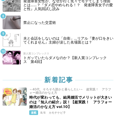
発達障害女性が、なぜか行く先々でモテてしまう理由
とは……？『ダメ恋やめられる！？ 発達障害女子の愛
と性』人気回試し読み
禁止になった交霊術
夫と会話をしないのは「自衛」…リアル『妻が口をきい
てくれません』主婦が涙した名場面とは？
新人賞コンプレックス
トガッていたらダメなのか？【新人賞コンプレック
ス 第4回】
新着記事
～40代、そろそろ誰かと暮らしたい～ 超実践！ アラフ
ォー婚活のかなえ方
時代が変わっても、結局婚活でメリットが大きい
のは「知人の紹介」説！【超実践！ アラフォー
婚活のかなえ方 vol.10】
連載
8/6
カモチケビ子