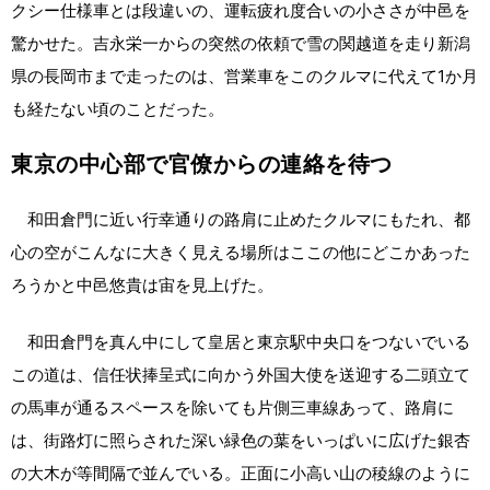
クシー仕様車とは段違いの、運転疲れ度合いの小ささが中邑を
驚かせた。吉永栄一からの突然の依頼で雪の関越道を走り新潟
県の長岡市まで走ったのは、営業車をこのクルマに代えて1か月
も経たない頃のことだった。
東京の中心部で官僚からの連絡を待つ
和田倉門に近い行幸通りの路肩に止めたクルマにもたれ、都
心の空がこんなに大きく見える場所はここの他にどこかあった
ろうかと中邑悠貴は宙を見上げた。
和田倉門を真ん中にして皇居と東京駅中央口をつないでいる
この道は、信任状捧呈式に向かう外国大使を送迎する二頭立て
の馬車が通るスペースを除いても片側三車線あって、路肩に
は、街路灯に照らされた深い緑色の葉をいっぱいに広げた銀杏
の大木が等間隔で並んでいる。正面に小高い山の稜線のように