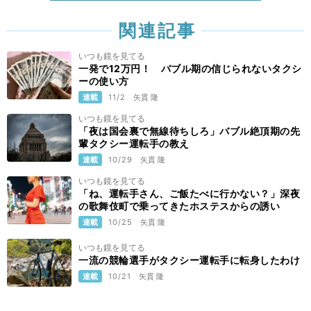
関連記事
いつも鏡を見てる
一発で12万円！ バブル期の信じられないタクシ
ーの使い方
連載
11/2
矢貫 隆
いつも鏡を見てる
「夜は国会裏で無線待ちしろ」バブル絶頂期の先
輩タクシー運転手の教え
連載
10/29
矢貫 隆
いつも鏡を見てる
「ね、運転手さん、ご飯たべに行かない？」深夜
の歌舞伎町で乗ってきたホステスからの誘い
連載
10/25
矢貫 隆
いつも鏡を見てる
一流の競輪選手がタクシー運転手に転身したわけ
連載
10/21
矢貫 隆