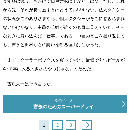
ます客は減り、おかげで日車営収は下がりっぱなしだし、これ
から先、それが持ち直すとはとうてい思えない。法人タクシー
の状況がこのありさまなら、個人タクシーがそこに巻き込まれ
ないわけがなく、中邑の苦戦が続くのも目に見えていた。そん
なときに舞い込んだ「仕事」である。中邑のどこを掘り返して
も、吉永と田村からの誘いを断る理由はなかった。
「まず、クーラーボックスを買っておけ。最低でも缶ビールが
4～5本は入る大きさのやつじゃないとだめだ」
吉永栄一はそう言った。
〈 次のページ 〉
官僚のためのスーパードライ
1
2
3