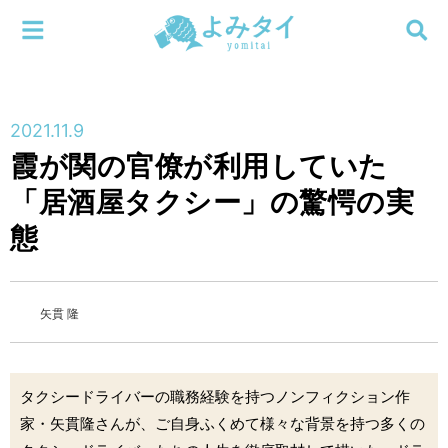
メニューを閉じる
よみタイ
ホーム
2021.11.9
新着
霞が関の官僚が利用していた
検索する
「居酒屋タクシー」の驚愕の実
連載
態
新刊
特集
矢貫 隆
編集部
タクシードライバーの職務経験を持つノンフィクション作
家・矢貫隆さんが、ご自身ふくめて様々な背景を持つ多くの