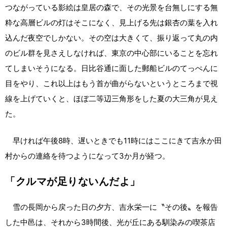
つながっている影絵は皇居の森で、その光景を台無しにする無
粋な高層ビルの灯はそこになく、見上げる先は銀杏の葉を入れ
込んだ夜空でしかない。その空は大きくて、振り返って丸の内
のビル群を見さえしなければ、東京の中心部にいることを忘れ
てしまいそうになる。日比谷通に面した郵船ビルのてっぺんに
目をやり、これ以上はもう首が曲がらないというところまで視
線を上げていくと、ほぼ二等辺三角形をした夏の大三角が見え
た。
早ければ午後8時、遅いときでも11時にはここにきて吉永か田
村からの連絡を待つようになって3か月が経つ。
「クルマが足りないんだよ」
雪の長岡から戻った日の夕方、吉永栄一に〝その後〟を報告
した中邑は、それから3時間後、光が丘にある馴染みの喫茶店