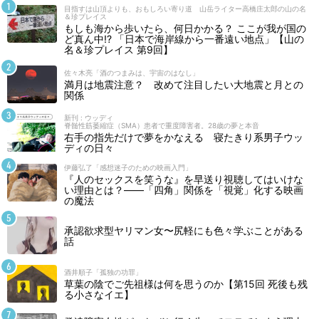
目指すは山頂よりも、おもしろい寄り道 山岳ライター高橋庄太郎の山の名
＆珍プレイス
もしも海から歩いたら、何日かかる？ ここが我が国の
ど真ん中!? 「日本で海岸線から一番遠い地点」【山の
名＆珍プレイス 第9回】
佐々木亮「酒のつまみは、宇宙のはなし」
満月は地震注意？ 改めて注目したい大地震と月との
関係
新刊 : ウッディ
脊髄性筋萎縮症（SMA）患者で重度障害者。28歳の夢と本音
右手の指先だけで夢をかなえる 寝たきり系男子ウッ
ディの日々
伊藤弘了「感想迷子のための映画入門」
『人のセックスを笑うな』を早送り視聴してはいけな
い理由とは？――「四角」関係を「視覚」化する映画
の魔法
承認欲求型ヤリマン女〜尻軽にも色々学ぶことがある
話
酒井順子「孤独の功罪」
草葉の陰でご先祖様は何を思うのか【第15回 死後も残
る小さなイエ】