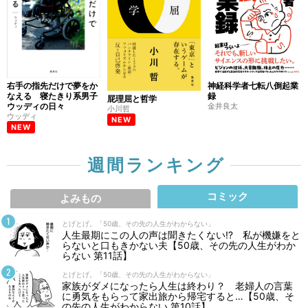
右手の指先だけで夢をか
神経科学者七転八倒起業
なえる 寝たきり系男子
録
屁理屈と哲学
ウッディの日々
金井良太
小川哲
ウッディ
NEW
NEW
週間ランキング
コミック
よみもの
とげとげ。「50歳、その先の人生がわからない」
人生最期にこの人の声は聞きたくない⁉ 私が機嫌をと
らないと口もきかない夫【50歳、その先の人生がわか
らない 第11話】
とげとげ。「50歳、その先の人生がわからない」
家族がダメになったら人生は終わり？ 老婦人の言葉
に勇気をもらって家出旅から帰宅すると…【50歳、そ
の先の人生がわからない 第10話】