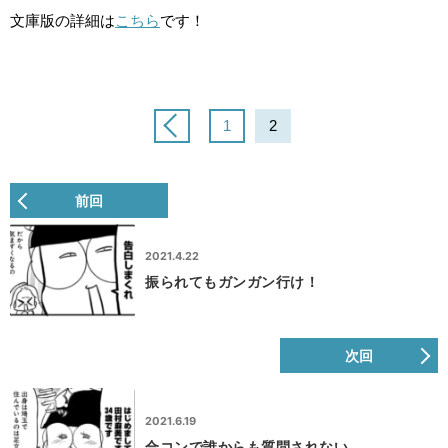
文庫版の詳細は
こちら
です！
1
2
前回
2021.4.22
振られてもガンガン行け！
次回
2021.6.19
合コンで誰からも質問されない