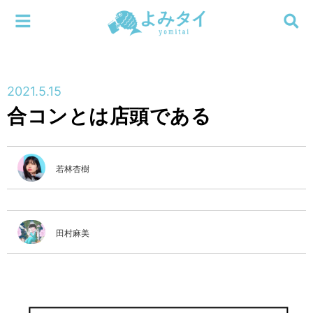
メニューを閉じる
よみタイ
ホーム
2021.5.15
新着
合コンとは店頭である
検索する
連載
若林杏樹
新刊
特集
田村麻美
編集部