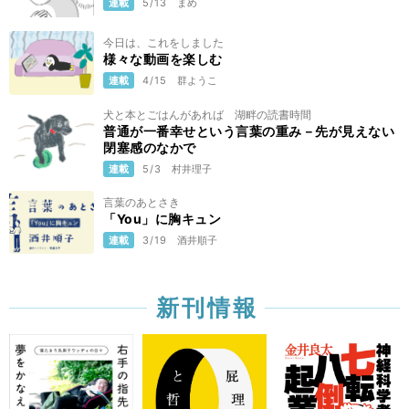
連載
5/13
まめ
今日は、これをしました
様々な動画を楽しむ
連載
4/15
群ようこ
犬と本とごはんがあれば 湖畔の読書時間
普通が一番幸せという言葉の重み－先が見えない
閉塞感のなかで
連載
5/3
村井理子
言葉のあとさき
「You」に胸キュン
連載
3/19
酒井順子
新刊情報