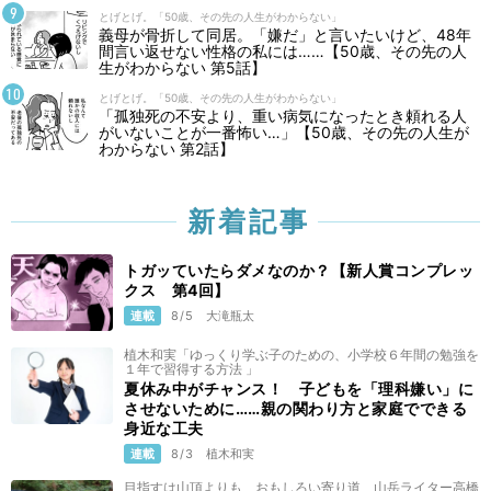
とげとげ。「50歳、その先の人生がわからない」
義母が骨折して同居。「嫌だ」と言いたいけど、48年
間言い返せない性格の私には……【50歳、その先の人
生がわからない 第5話】
とげとげ。「50歳、その先の人生がわからない」
「孤独死の不安より、重い病気になったとき頼れる人
がいないことが一番怖い…」【50歳、その先の人生が
わからない 第2話】
新着記事
トガッていたらダメなのか？【新人賞コンプレッ
クス 第4回】
連載
8/5
大滝瓶太
植木和実「ゆっくり学ぶ子のための、小学校６年間の勉強を
１年で習得する方法 」
夏休み中がチャンス！ 子どもを「理科嫌い」に
させないために……親の関わり方と家庭でできる
身近な工夫
連載
8/3
植木和実
目指すは山頂よりも、おもしろい寄り道 山岳ライター高橋