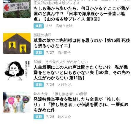
庄太郎の山の名＆珍プレイス
もしも海から歩いたら、何日かかる？ ここが我が
国のど真ん中!? 「日本で海岸線から一番遠い地
点」【山の名＆珍プレイス 第9回】
連載
8/2
高橋庄太郎
孤独の功罪
草葉の陰でご先祖様は何を思うのか【第15回 死後
も残る小さなイエ】
連載
7/27
酒井順子
50歳、その先の人生がわからない
人生最期にこの人の声は聞きたくない⁉ 私が機
嫌をとらないと口もきかない夫【50歳、その先の
人生がわからない 第11話】
連載
7/26
とげとげ。
鈴木大介 「推し無き者」の憂鬱
発達特性当事者を取材したら全員が「推しあ
り」！「推し無き者」が仮説を覆され、一層孤独
を深めた件
連載
7/25
鈴木大介