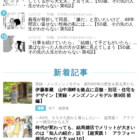
してくるから大丈夫」と言う夫…【50歳、その先の人
生がわからない 第6話】
とげとげ。「50歳、その先の人生がわからない」
義母が骨折して同居。「嫌だ」と言いたいけど、48年
間言い返せない性格の私には……【50歳、その先の人
生がわからない 第5話】
とげとげ。「50歳、その先の人生がわからない」
「仕事を続けていたら」「結婚して子どもがいたら」…
選ばなかった人生の方が正解に見えてしまう【50歳、
その先の人生がわからない 第4話】
新着記事
実録・メンズノンノモデル 創刊40年の歴史を彩る男たち
伊藤泰藏 山中湖畔を拠点に店舗・別荘・住宅を
デザイン【実録・メンズノンノモデル 第9回 前
編】
連載
8/7
徳原海
～40代、そろそろ誰かと暮らしたい～ 超実践！ アラフ
ォー婚活のかなえ方
時代が変わっても、結局婚活でメリットが大きい
のは「知人の紹介」説！【超実践！ アラフォー
婚活のかなえ方 vol.10】