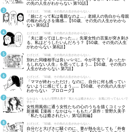
の先の人生がわからない 第10話】
とげとげ。「50歳、その先の人生がわからない」
「娘にとって私は毒親なのよ…」老婦人の告白から母親
の報われなさを痛感…【50歳、その先の人生がわから
ない 第9話】
とげとげ。「50歳、その先の人生がわからない」
「夫に逝ってほしかった…」先輩女性の言葉が突き刺さ
る。私はどうしたいんだろう？【50歳、その先の人生
がわからない 第8話】
とげとげ。「50歳、その先の人生がわからない」
別れた同棲相手は良いパパに。今が不安で「あったか
もしれない人生」を思ってしまう…【50歳、その先の
人生がわからない 第7話】
とげとげ。「50歳、その先の人生がわからない」
「ママが終わっただけ」なのに、自分に何も残ってい
ないように感じてしまう……【50歳、その先の人生が
わからない プロローグ】
なかはら・ももた/菅野久美子「私たちは癒されたい 女風に行ってもいいで
すか？」
女性用風俗に通う女性たちの心のうちを描くコミック
新連載【漫画：なかはら・ももた／原作：菅野久美子
「私たちは癒されたい」第1話前編】
とげとげ。「50歳、その先の人生がわからない」
自分だと大げさに騒ぐのに、妻が熱を出しても「外食