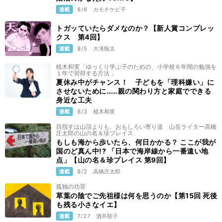
連載
8/6
カモチケビ子
トガッていたらダメなのか？【新人賞コンプレッ
クス 第4回】
連載
8/5
大滝瓶太
植木和実「ゆっくり学ぶ子のための、小学校６年間の勉強を
１年で習得する方法 」
夏休み中がチャンス！ 子どもを「理科嫌い」に
させないために……親の関わり方と家庭でできる
身近な工夫
連載
8/3
植木和実
目指すは山頂よりも、おもしろい寄り道 山岳ライター高橋
庄太郎の山の名＆珍プレイス
もしも海から歩いたら、何日かかる？ ここが我が
国のど真ん中!? 「日本で海岸線から一番遠い地
点」【山の名＆珍プレイス 第9回】
連載
8/2
高橋庄太郎
孤独の功罪
草葉の陰でご先祖様は何を思うのか【第15回 死後
も残る小さなイエ】
連載
7/27
酒井順子