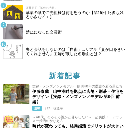
酒井順子「孤独の功罪」
草葉の陰でご先祖様は何を思うのか【第15回 死後も残
る小さなイエ】
禁止になった交霊術
夫と会話をしないのは「自衛」…リアル『妻が口をきい
てくれません』主婦が涙した名場面とは？
新着記事
実録・メンズノンノモデル 創刊40年の歴史を彩る男たち
伊藤泰藏 山中湖畔を拠点に店舗・別荘・住宅を
デザイン【実録・メンズノンノモデル 第9回 前
編】
連載
8/7
徳原海
～40代、そろそろ誰かと暮らしたい～ 超実践！ アラフ
ォー婚活のかなえ方
時代が変わっても、結局婚活でメリットが大きい