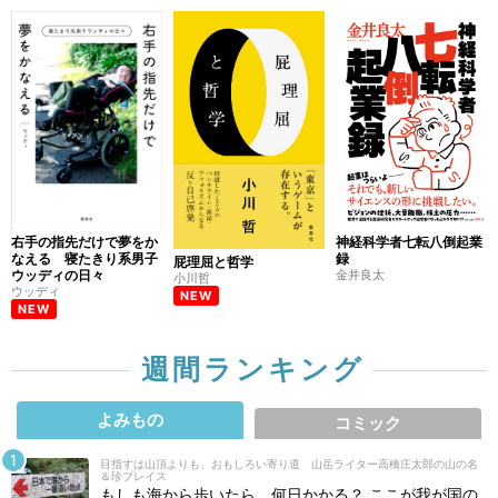
右手の指先だけで夢をか
神経科学者七転八倒起業
なえる 寝たきり系男子
録
屁理屈と哲学
ウッディの日々
金井良太
小川哲
ウッディ
NEW
NEW
週間ランキング
よみもの
コミック
目指すは山頂よりも、おもしろい寄り道 山岳ライター高橋庄太郎の山の名
＆珍プレイス
もしも海から歩いたら、何日かかる？ ここが我が国の