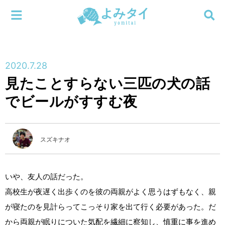
メニューを閉じる
よみタイ
ホーム
2020.7.28
新着
見たことすらない三匹の犬の話
検索する
でビールがすすむ夜
連載
新刊
スズキナオ
特集
いや、友人の話だった。
編集部
高校生が夜遅く出歩くのを彼の両親がよく思うはずもなく、親
が寝たのを見計らってこっそり家を出て行く必要があった。だ
から両親が眠りについた気配を繊細に察知し、慎重に事を進め