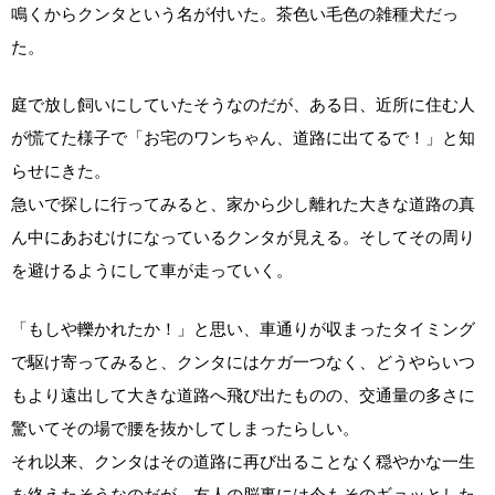
鳴くからクンタという名が付いた。茶色い毛色の雑種犬だっ
た。
庭で放し飼いにしていたそうなのだが、ある日、近所に住む人
が慌てた様子で「お宅のワンちゃん、道路に出てるで！」と知
らせにきた。
急いで探しに行ってみると、家から少し離れた大きな道路の真
ん中にあおむけになっているクンタが見える。そしてその周り
を避けるようにして車が走っていく。
「もしや轢かれたか！」と思い、車通りが収まったタイミング
で駆け寄ってみると、クンタにはケガ一つなく、どうやらいつ
もより遠出して大きな道路へ飛び出たものの、交通量の多さに
驚いてその場で腰を抜かしてしまったらしい。
それ以来、クンタはその道路に再び出ることなく穏やかな一生
を終えたそうなのだが、友人の脳裏には今もそのギョッとした