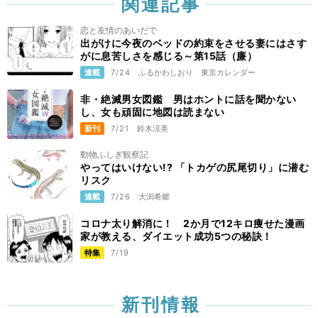
関連記事
恋と友情のあいだで
出がけに今夜のベッドの約束をさせる妻にはさす
がに息苦しさを感じる～第15話（廉）
連載
7/24
ふるかわしおり
東京カレンダー
非・絶滅男女図鑑 男はホントに話を聞かない
し、女も頑固に地図は読まない
新刊
7/21
鈴木涼美
動物ふしぎ観察記
やってはいけない!? 「トカゲの尻尾切り」に潜む
リスク
連載
7/26
大渕希郷
コロナ太り解消に！ 2か月で12キロ痩せた漫画
家が教える、ダイエット成功5つの秘訣！
特集
7/19
新刊情報