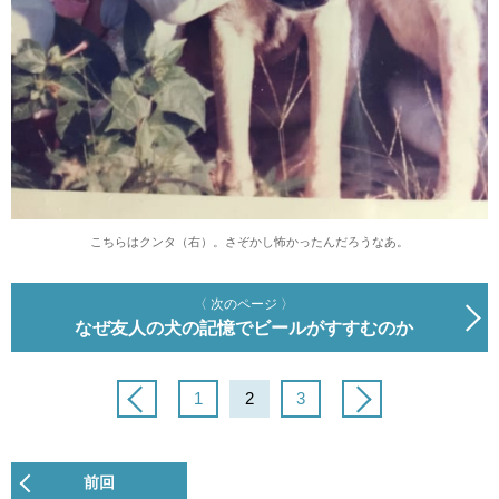
こちらはクンタ（右）。さぞかし怖かったんだろうなあ。
〈 次のページ 〉
なぜ友人の犬の記憶でビールがすすむのか
1
2
3
前回