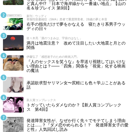
ど真ん中!? 「日本で海岸線から一番遠い地点」【山の
名＆珍プレイス 第9回】
新刊 : ウッディ
脊髄性筋萎縮症（SMA）患者で重度障害者。28歳の夢と本音
右手の指先だけで夢をかなえる 寝たきり系男子ウッ
ディの日々
佐々木亮「酒のつまみは、宇宙のはなし」
満月は地震注意？ 改めて注目したい大地震と月との
関係
伊藤弘了「感想迷子のための映画入門」
『人のセックスを笑うな』を早送り視聴してはいけな
い理由とは？――「四角」関係を「視覚」化する映画
の魔法
承認欲求型ヤリマン女〜尻軽にも色々学ぶことがある
話
新人賞コンプレックス
トガッていたらダメなのか？【新人賞コンプレック
ス 第4回】
発達障害女性が、なぜか行く先々でモテてしまう理由
とは……？『ダメ恋やめられる！？ 発達障害女子の愛
と性』人気回試し読み