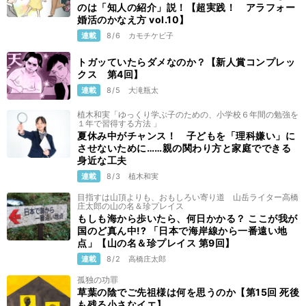
のは「知人の紹介」説！【超実践！ アラフォー
婚活のかなえ方 vol.10】
連載
8/6
カモチケビ子
トガッていたらダメなのか？【新人賞コンプレッ
クス 第4回】
連載
8/5
大滝瓶太
植木和実「ゆっくり学ぶ子のための、小学校６年間の勉強を
１年で習得する方法 」
夏休み中がチャンス！ 子どもを「理科嫌い」に
させないために……親の関わり方と家庭でできる
身近な工夫
連載
8/3
植木和実
目指すは山頂よりも、おもしろい寄り道 山岳ライター高橋
庄太郎の山の名＆珍プレイス
もしも海から歩いたら、何日かかる？ ここが我が
国のど真ん中!? 「日本で海岸線から一番遠い地
点」【山の名＆珍プレイス 第9回】
連載
8/2
高橋庄太郎
孤独の功罪
草葉の陰でご先祖様は何を思うのか【第15回 死後
も残る小さなイエ】