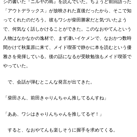
シの書いた『ニルヤの島』を読んでいた。ちょうど前回語った
「アウトデラックス」が放映された直後だったから、そこで知
ってくれたのだろう。彼もワシが柴田勝家だと気づいたよう
で、何気なく話しかけることができた。このなおやてんという
人物はなかなかの逸材で、まず凄いイケメンで、なおかつ数時
間かけて秋葉原に来て、メイド喫茶で静かに本を読むという優
雅さを発揮している。後の話になるが受験勉強もメイド喫茶で
やっていた。
で、会話が弾むとこんな発言が出てきた。
「柴田さん、前田きゃりんちゃん推してるんすね」
「ああ、ワシはきゃりんちゃんを推してるぞ！」
すると、なおやてんも楽しそうに握手を求めてくる。