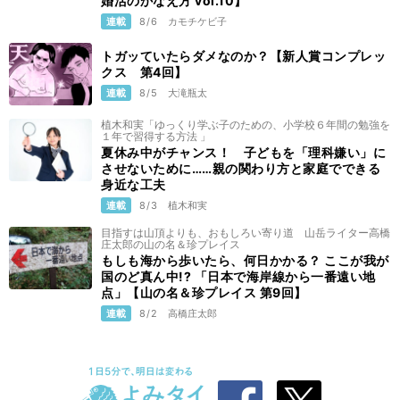
婚活のかなえ方 vol.10】
連載
8/6
カモチケビ子
トガッていたらダメなのか？【新人賞コンプレッ
クス 第4回】
連載
8/5
大滝瓶太
植木和実「ゆっくり学ぶ子のための、小学校６年間の勉強を
１年で習得する方法 」
夏休み中がチャンス！ 子どもを「理科嫌い」に
させないために……親の関わり方と家庭でできる
身近な工夫
連載
8/3
植木和実
目指すは山頂よりも、おもしろい寄り道 山岳ライター高橋
庄太郎の山の名＆珍プレイス
もしも海から歩いたら、何日かかる？ ここが我が
国のど真ん中!? 「日本で海岸線から一番遠い地
点」【山の名＆珍プレイス 第9回】
連載
8/2
高橋庄太郎