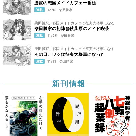
勝家の戦国メイドカフェ一番槍
連載
12/9
柴田勝家
柴田勝家、戦国メイドカフェで征夷大将軍になる
柴田勝家の初陣@秋葉原のメイド喫茶
連載
11/25
柴田勝家
柴田勝家、戦国メイドカフェで征夷大将軍になる
その日、ワシは征夷大将軍になった
連載
11/11
柴田勝家
新刊情報