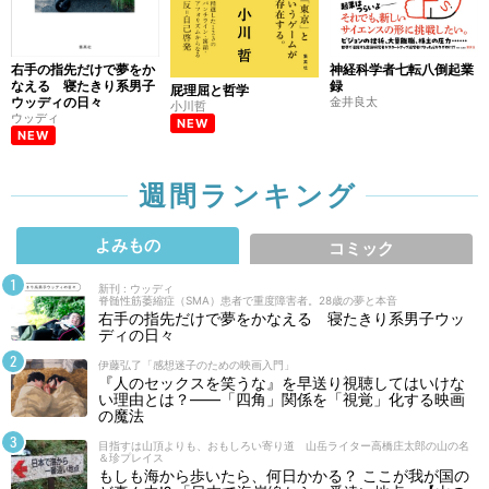
右手の指先だけで夢をか
神経科学者七転八倒起業
なえる 寝たきり系男子
録
屁理屈と哲学
ウッディの日々
金井良太
小川哲
ウッディ
NEW
NEW
週間ランキング
よみもの
コミック
新刊 : ウッディ
脊髄性筋萎縮症（SMA）患者で重度障害者。28歳の夢と本音
右手の指先だけで夢をかなえる 寝たきり系男子ウッ
ディの日々
伊藤弘了「感想迷子のための映画入門」
『人のセックスを笑うな』を早送り視聴してはいけな
い理由とは？――「四角」関係を「視覚」化する映画
の魔法
目指すは山頂よりも、おもしろい寄り道 山岳ライター高橋庄太郎の山の名
＆珍プレイス
もしも海から歩いたら、何日かかる？ ここが我が国の