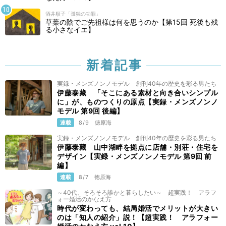
酒井順子「孤独の功罪」
草葉の陰でご先祖様は何を思うのか【第15回 死後も残
る小さなイエ】
新着記事
実録・メンズノンノモデル 創刊40年の歴史を彩る男たち
伊藤泰藏 「そこにある素材と向き合いシンプル
に」が、ものつくりの原点【実録・メンズノンノ
モデル 第9回 後編】
連載
8/9
徳原海
実録・メンズノンノモデル 創刊40年の歴史を彩る男たち
伊藤泰藏 山中湖畔を拠点に店舗・別荘・住宅を
デザイン【実録・メンズノンノモデル 第9回 前
編】
連載
8/7
徳原海
～40代、そろそろ誰かと暮らしたい～ 超実践！ アラフ
ォー婚活のかなえ方
時代が変わっても、結局婚活でメリットが大きい
のは「知人の紹介」説！【超実践！ アラフォー