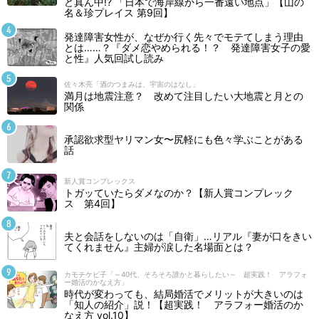
ど真ん中!? 「日本で海岸線から一番遠い地点」【山の
名＆珍プレイス 第9回】
発達障害女性が、なぜか行く先々でモテてしまう理由
とは……？『ダメ恋やめられる！？ 発達障害女子の愛
と性』人気回試し読み
佐々木亮「酒のつまみは、宇宙のはなし」
満月は地震注意？ 改めて注目したい大地震と月との
関係
承認欲求型ヤリマン女〜尻軽にも色々学ぶことがある
話
新人賞コンプレックス
トガッていたらダメなのか？【新人賞コンプレック
ス 第4回】
夫と会話をしないのは「自衛」…リアル『妻が口をきい
てくれません』主婦が涙した名場面とは？
カモチケビ子「～40代、そろそろ誰かと暮らしたい～ 超実践！ アラフォ
ー婚活のかなえ方」
時代が変わっても、結局婚活でメリットが大きいのは
「知人の紹介」説！【超実践！ アラフォー婚活のか
なえ方 vol.10】