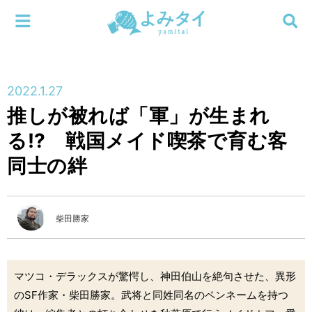
メニューを閉じる
よみタイ
ホーム
2022.1.27
新着
推しが被れば「軍」が生まれ
検索する
る!? 戦国メイド喫茶で育む客
連載
同士の絆
新刊
特集
柴田勝家
編集部
マツコ・デラックスが驚愕し、神田伯山を絶句させた、異形
のSF作家・柴田勝家。武将と同姓同名のペンネームを持つ