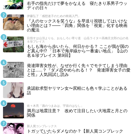
右手の指先だけで夢をかなえる 寝たきり系男子ウッ
ディの日々
伊藤弘了「感想迷子のための映画入門」
『人のセックスを笑うな』を早送り視聴してはいけな
い理由とは？――「四角」関係を「視覚」化する映画
の魔法
目指すは山頂よりも、おもしろい寄り道 山岳ライター高橋庄太郎の山の名
＆珍プレイス
もしも海から歩いたら、何日かかる？ ここが我が国の
ど真ん中!? 「日本で海岸線から一番遠い地点」【山の
名＆珍プレイス 第9回】
発達障害女性が、なぜか行く先々でモテてしまう理由
とは……？『ダメ恋やめられる！？ 発達障害女子の愛
と性』人気回試し読み
承認欲求型ヤリマン女〜尻軽にも色々学ぶことがある
話
佐々木亮「酒のつまみは、宇宙のはなし」
満月は地震注意？ 改めて注目したい大地震と月との
関係
新人賞コンプレックス
トガッていたらダメなのか？【新人賞コンプレック