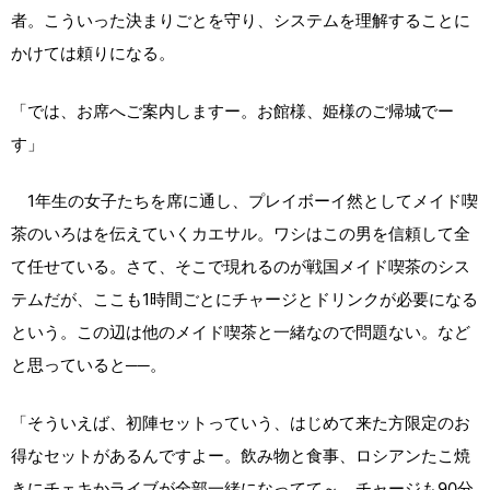
者。こういった決まりごとを守り、システムを理解することに
かけては頼りになる。
「では、お席へご案内しますー。お館様、姫様のご帰城でー
す」
1年生の女子たちを席に通し、プレイボーイ然としてメイド喫
茶のいろはを伝えていくカエサル。ワシはこの男を信頼して全
て任せている。さて、そこで現れるのが戦国メイド喫茶のシス
テムだが、ここも1時間ごとにチャージとドリンクが必要になる
という。この辺は他のメイド喫茶と一緒なので問題ない。など
と思っていると──。
「そういえば、初陣セットっていう、はじめて来た方限定のお
得なセットがあるんですよー。飲み物と食事、ロシアンたこ焼
きにチェキかライブが全部一緒になってて～。チャージも90分