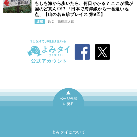
もしも海から歩いたら、何日かかる？ ここが我が
国のど真ん中!? 「日本で海岸線から一番遠い地
点」【山の名＆珍プレイス 第9回】
連載
8/2
高橋庄太郎
ページ先頭に戻
る
よみタイについて