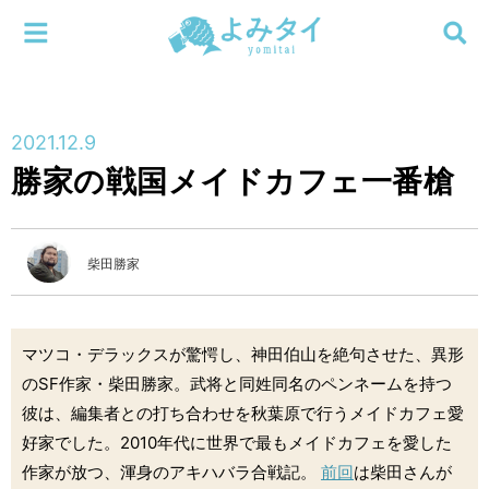
メニューを閉じる
よみタイ
ホーム
2021.12.9
新着
勝家の戦国メイドカフェ一番槍
検索する
連載
柴田勝家
新刊
特集
マツコ・デラックスが驚愕し、神田伯山を絶句させた、異形
のSF作家・柴田勝家。武将と同姓同名のペンネームを持つ
編集部
彼は、編集者との打ち合わせを秋葉原で行うメイドカフェ愛
好家でした。2010年代に世界で最もメイドカフェを愛した
作家が放つ、渾身のアキハバラ合戦記。
前回
は柴田さんが