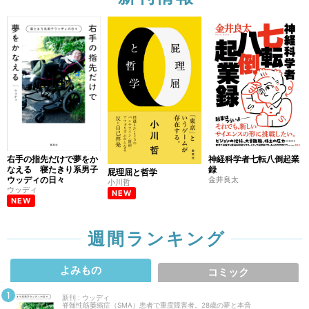
右手の指先だけで夢をか
神経科学者七転八倒起業
なえる 寝たきり系男子
録
屁理屈と哲学
ウッディの日々
金井良太
小川哲
ウッディ
NEW
NEW
週間ランキング
よみもの
コミック
新刊 : ウッディ
脊髄性筋萎縮症（SMA）患者で重度障害者。28歳の夢と本音