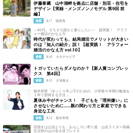
伊藤泰藏 山中湖畔を拠点に店舗・別荘・住宅を
デザイン【実録・メンズノンノモデル 第9回 前
編】
連載
8/7
徳原海
～40代、そろそろ誰かと暮らしたい～ 超実践！ アラフ
ォー婚活のかなえ方
時代が変わっても、結局婚活でメリットが大きい
のは「知人の紹介」説！【超実践！ アラフォー
婚活のかなえ方 vol.10】
連載
8/6
カモチケビ子
トガッていたらダメなのか？【新人賞コンプレッ
クス 第4回】
連載
8/5
大滝瓶太
植木和実「ゆっくり学ぶ子のための、小学校６年間の勉強を
１年で習得する方法 」
夏休み中がチャンス！ 子どもを「理科嫌い」に
させないために……親の関わり方と家庭でできる
身近な工夫
連載
8/3
植木和実
目指すは山頂よりも、おもしろい寄り道 山岳ライター高橋
庄太郎の山の名＆珍プレイス