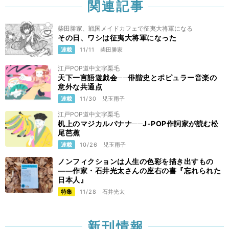
関連記事
柴田勝家、戦国メイドカフェで征夷大将軍になる
その日、ワシは征夷大将軍になった
連載
11/11
柴田勝家
江戸POP道中文字栗毛
天下一言語遊戯会──俳諧史とポピュラー音楽の
意外な共通点
連載
11/30
児玉雨子
江戸POP道中文字栗毛
机上のマジカルバナナ──J-POP作詞家が読む松
尾芭蕉
連載
10/26
児玉雨子
ノンフィクションは人生の色彩を描き出すもの
――作家・石井光太さんの座右の書『忘れられた
日本人』
特集
11/28
石井光太
新刊情報