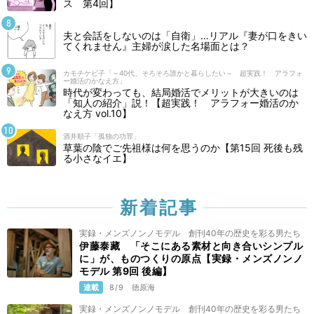
ス 第4回】
夫と会話をしないのは「自衛」…リアル『妻が口をきい
てくれません』主婦が涙した名場面とは？
カモチケビ子「～40代、そろそろ誰かと暮らしたい～ 超実践！ アラフォ
ー婚活のかなえ方」
時代が変わっても、結局婚活でメリットが大きいのは
「知人の紹介」説！【超実践！ アラフォー婚活のか
なえ方 vol.10】
酒井順子「孤独の功罪」
草葉の陰でご先祖様は何を思うのか【第15回 死後も残
る小さなイエ】
新着記事
実録・メンズノンノモデル 創刊40年の歴史を彩る男たち
伊藤泰藏 「そこにある素材と向き合いシンプル
に」が、ものつくりの原点【実録・メンズノンノ
モデル 第9回 後編】
連載
8/9
徳原海
実録・メンズノンノモデル 創刊40年の歴史を彩る男たち