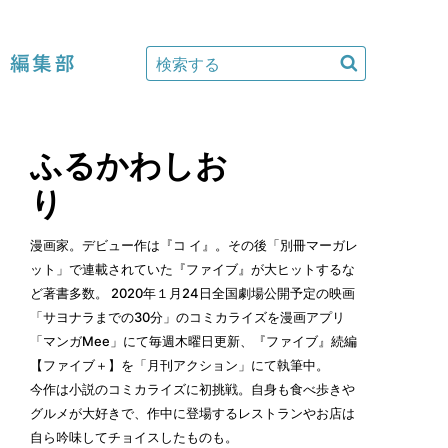
編集部
ふるかわしお
り
漫画家。デビュー作は『コ イ』。その後「別冊マーガレ
ット」で連載されていた『ファイブ』が大ヒットするな
ど著書多数。 2020年１月24日全国劇場公開予定の映画
「サヨナラまでの30分」のコミカライズを漫画アプリ
「
マンガMee
」にて毎週木曜日更新、『ファイブ』続編
【
ファイブ＋
】を「月刊アクション」にて執筆中。
今作は小説のコミカライズに初挑戦。自身も食べ歩きや
グルメが大好きで、作中に登場するレストランやお店は
自ら吟味してチョイスしたものも。