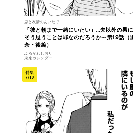
恋と友情のあいだで
「彼と朝まで一緒にいたい」…夫以外の男に
そう思うことは罪なのだろうか～第19話（
奈・後編）
ふるかわしおり
東京カレンダー
特集
7/10