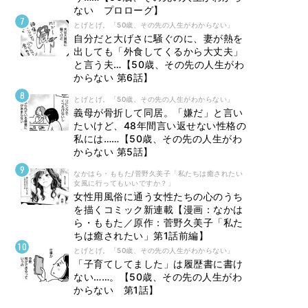
ない プロローグ】
とげとげ。「50歳、その先の人生がわからない」
自分だと大げさに騒ぐのに、妻が熱を
出しても「外食してくるから大丈夫」
と言う夫…【50歳、その先の人生がわ
からない 第6話】
とげとげ。「50歳、その先の人生がわからない」
義母が骨折して同居。「嫌だ」と言い
たいけど、48年間言い返せない性格の
私には……【50歳、その先の人生がわ
からない 第5話】
なかはら・ももた/菅野久美子「私たちは癒されたい
女風に行ってもいいですか？」
女性用風俗に通う女性たちの心のうち
を描くコミック新連載【漫画：なかは
ら・ももた／原作：菅野久美子「私た
ちは癒されたい」第1話前編】
とげとげ。「50歳、その先の人生がわからない」
「子育てしてました」は履歴書に書け
ない……。【50歳、その先の人生がわ
からない 第1話】