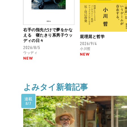
右手の指先だけで夢をかな
える 寝たきり系男子ウッ
屁理屈と哲学
ディの日々
2026/9/4
2026/8/5
小川哲
ウッディ
NEW
NEW
よみタイ新着記事
連載
8/7