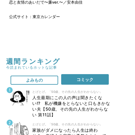
恋と友情のあいだで〜廉ver.〜／安本由佳
公式サイト：
東京カレンダー
週間ランキング
今読まれているホットな記事
コミック
よみもの
とげとげ。「50歳、その先の人生がわからない」
人生最期にこの人の声は聞きたくな
い⁉ 私が機嫌をとらないと口もきかな
い夫【50歳、その先の人生がわからな
い 第11話】
とげとげ。「50歳、その先の人生がわからない」
家族がダメになったら人生は終わ