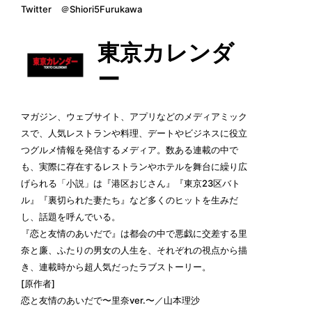
Twitter
＠Shiori5Furukawa
東京カレンダ
ー
マガジン、ウェブサイト、アプリなどのメディアミック
スで、人気レストランや料理、デートやビジネスに役立
つグルメ情報を発信するメディア。数ある連載の中で
も、実際に存在するレストランやホテルを舞台に繰り広
げられる「
小説
」は『港区おじさん』『東京23区バト
ル』『裏切られた妻たち』など多くのヒットを生みだ
し、話題を呼んでいる。
『恋と友情のあいだで』は都会の中で悪戯に交差する
里
奈
と
廉
、ふたりの男女の人生を、それぞれの視点から描
き、連載時から超人気だったラブストーリー。
[原作者]
恋と友情のあいだで〜里奈ver.〜／山本理沙