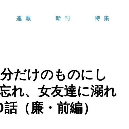
連載
新刊
特集
自分だけのものにし
忘れ、女友達に溺れ
0話（廉・前編）