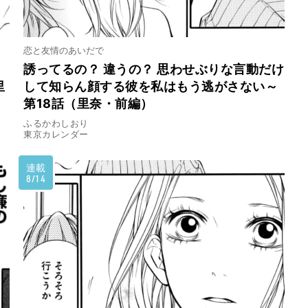
恋と友情のあいだで
誘ってるの？ 違うの？ 思わせぶりな言動だけ
里
して知らん顔する彼を私はもう逃がさない～
第18話（里奈・前編）
ふるかわしおり
東京カレンダー
連載
8/14