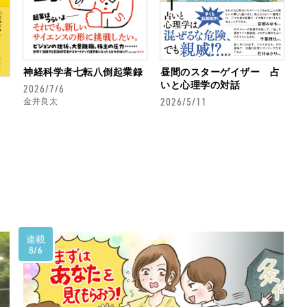
神経科学者七転八倒起業録
昼間のスターゲイザー 占
いと心理学の対話
2026/7/6
2026/5/11
金井良太
連載
8/6