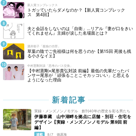
新人賞コンプレックス
トガッていたらダメなのか？【新人賞コンプレック
ス 第4回】
夫と会話をしないのは「自衛」…リアル『妻が口をきい
てくれません』主婦が涙した名場面とは？
酒井順子「孤独の功罪」
草葉の陰でご先祖様は何を思うのか【第15回 死後も残
る小さなイエ】
中村憲剛対談「思考のパス交換」
【中村憲剛×尾形貴弘対談 前編】最低の先輩だったパ
ンサー尾形が「頑張ることこそカッコいい」と思える
ようになった理由
新着記事
実録・メンズノンノモデル 創刊40年の歴史を彩る男たち
伊藤泰藏 山中湖畔を拠点に店舗・別荘・住宅を
デザイン【実録・メンズノンノモデル 第9回 前
編】
連載
8/7
徳原海