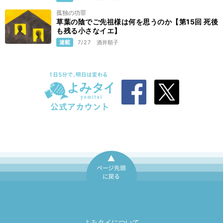
孤独の功罪
草葉の陰でご先祖様は何を思うのか【第15回 死後
も残る小さなイエ】
連載
7/27
酒井順子
ページ先頭に戻
る
よみタイについて