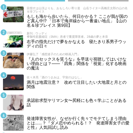
目指すは山頂よりも、おもしろい寄り道 山岳ライター高橋庄太郎の山の名
＆珍プレイス
もしも海から歩いたら、何日かかる？ ここが我が国の
ど真ん中!? 「日本で海岸線から一番遠い地点」【山の
名＆珍プレイス 第9回】
新刊 : ウッディ
脊髄性筋萎縮症（SMA）患者で重度障害者。28歳の夢と本音
右手の指先だけで夢をかなえる 寝たきり系男子ウッ
ディの日々
伊藤弘了「感想迷子のための映画入門」
『人のセックスを笑うな』を早送り視聴してはいけな
い理由とは？――「四角」関係を「視覚」化する映画
の魔法
佐々木亮「酒のつまみは、宇宙のはなし」
満月は地震注意？ 改めて注目したい大地震と月との
関係
承認欲求型ヤリマン女〜尻軽にも色々学ぶことがある
話
発達障害女性が、なぜか行く先々でモテてしまう理由
とは……？『ダメ恋やめられる！？ 発達障害女子の愛
と性』人気回試し読み