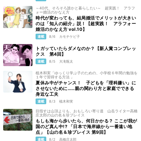
～40代、そろそろ誰かと暮らしたい～ 超実践！ アラフ
ォー婚活のかなえ方
時代が変わっても、結局婚活でメリットが大きい
のは「知人の紹介」説！【超実践！ アラフォー
婚活のかなえ方 vol.10】
連載
8/6
カモチケビ子
トガッていたらダメなのか？【新人賞コンプレッ
クス 第4回】
連載
8/5
大滝瓶太
植木和実「ゆっくり学ぶ子のための、小学校６年間の勉強を
１年で習得する方法 」
夏休み中がチャンス！ 子どもを「理科嫌い」に
させないために……親の関わり方と家庭でできる
身近な工夫
連載
8/3
植木和実
目指すは山頂よりも、おもしろい寄り道 山岳ライター高橋
庄太郎の山の名＆珍プレイス
もしも海から歩いたら、何日かかる？ ここが我が
国のど真ん中!? 「日本で海岸線から一番遠い地
点」【山の名＆珍プレイス 第9回】
連載
8/2
高橋庄太郎