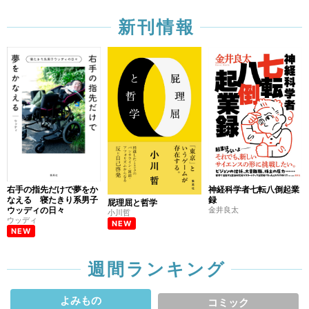
新刊情報
右手の指先だけで夢をか
神経科学者七転八倒起業
なえる 寝たきり系男子
録
屁理屈と哲学
ウッディの日々
金井良太
小川哲
ウッディ
NEW
NEW
週間ランキング
よみもの
コミック