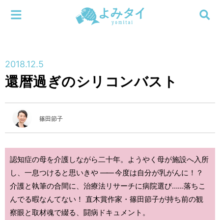
メニューを閉じる
よみタイ
ホーム
2018.12.5
新着
還暦過ぎのシリコンバスト
検索する
連載
篠田節子
新刊
特集
認知症の母を介護しながら二十年。ようやく母が施設へ入所
し、一息つけると思いきや
――
今度は自分が乳がんに！？
編集部
介護と執筆の合間に、治療法リサーチに病院選び……落ちこ
んでる暇なんてない！ 直木賞作家・篠田節子が持ち前の観
察眼と取材魂で綴る、闘病ドキュメント。