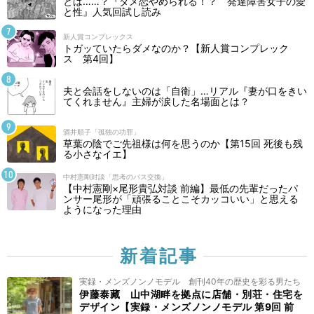
とは……？『ダメ恋やめられる！？ 発達障害女子の愛
と性』人気回試し読み
新人賞コンプレックス
トガッていたらダメなのか？【新人賞コンプレック
ス 第4回】
夫と会話をしないのは「自衛」…リアル『妻が口をきい
てくれません』主婦が涙した名場面とは？
酒井順子「孤独の功罪」
草葉の陰でご先祖様は何を思うのか【第15回 死後も残
る小さなイエ】
中村憲剛対談「思考のパス交換」
【中村憲剛×尾形貴弘対談 前編】最低の先輩だったパ
ンサー尾形が「頑張ることこそカッコいい」と思える
ようになった理由
新着記事
実録・メンズノンノモデル 創刊40年の歴史を彩る男たち
伊藤泰藏 山中湖畔を拠点に店舗・別荘・住宅を
デザイン【実録・メンズノンノモデル 第9回 前