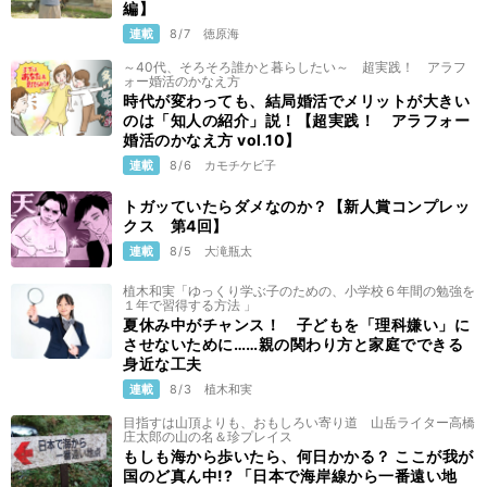
編】
連載
8/7
徳原海
～40代、そろそろ誰かと暮らしたい～ 超実践！ アラフ
ォー婚活のかなえ方
時代が変わっても、結局婚活でメリットが大きい
のは「知人の紹介」説！【超実践！ アラフォー
婚活のかなえ方 vol.10】
連載
8/6
カモチケビ子
トガッていたらダメなのか？【新人賞コンプレッ
クス 第4回】
連載
8/5
大滝瓶太
植木和実「ゆっくり学ぶ子のための、小学校６年間の勉強を
１年で習得する方法 」
夏休み中がチャンス！ 子どもを「理科嫌い」に
させないために……親の関わり方と家庭でできる
身近な工夫
連載
8/3
植木和実
目指すは山頂よりも、おもしろい寄り道 山岳ライター高橋
庄太郎の山の名＆珍プレイス
もしも海から歩いたら、何日かかる？ ここが我が
国のど真ん中!? 「日本で海岸線から一番遠い地