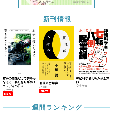
新刊情報
右手の指先だけで夢をか
神経科学者七転八倒起業
なえる 寝たきり系男子
録
屁理屈と哲学
ウッディの日々
金井良太
小川哲
ウッディ
NEW
NEW
週間ランキング