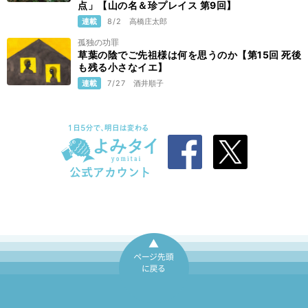
点」【山の名＆珍プレイス 第9回】
連載
8/2
高橋庄太郎
孤独の功罪
草葉の陰でご先祖様は何を思うのか【第15回 死後
も残る小さなイエ】
連載
7/27
酒井順子