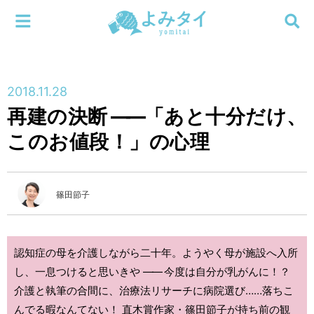
メニューを閉じる
よみタイ
ホーム
2018.11.28
新着
再建の決断
――
「あと十分だけ、
検索する
このお値段！」の心理
連載
新刊
篠田節子
特集
認知症の母を介護しながら二十年。ようやく母が施設へ入所
編集部
し、一息つけると思いきや
――
今度は自分が乳がんに！？
介護と執筆の合間に、治療法リサーチに病院選び……落ちこ
んでる暇なんてない！ 直木賞作家・篠田節子が持ち前の観