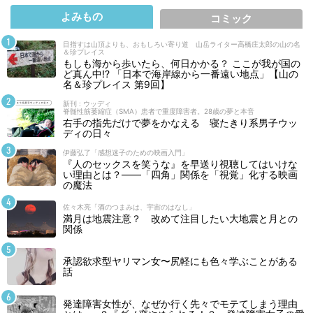
よみもの
コミック
目指すは山頂よりも、おもしろい寄り道 山岳ライター高橋庄太郎の山の名
＆珍プレイス
もしも海から歩いたら、何日かかる？ ここが我が国の
ど真ん中!? 「日本で海岸線から一番遠い地点」【山の
名＆珍プレイス 第9回】
新刊 : ウッディ
脊髄性筋萎縮症（SMA）患者で重度障害者。28歳の夢と本音
右手の指先だけで夢をかなえる 寝たきり系男子ウッ
ディの日々
伊藤弘了「感想迷子のための映画入門」
『人のセックスを笑うな』を早送り視聴してはいけな
い理由とは？――「四角」関係を「視覚」化する映画
の魔法
佐々木亮「酒のつまみは、宇宙のはなし」
満月は地震注意？ 改めて注目したい大地震と月との
関係
承認欲求型ヤリマン女〜尻軽にも色々学ぶことがある
話
発達障害女性が、なぜか行く先々でモテてしまう理由