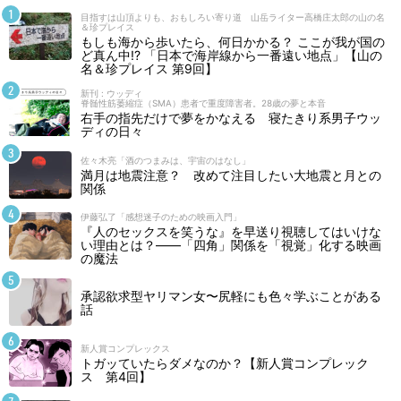
目指すは山頂よりも、おもしろい寄り道 山岳ライター高橋庄太郎の山の名
＆珍プレイス
もしも海から歩いたら、何日かかる？ ここが我が国の
ど真ん中!? 「日本で海岸線から一番遠い地点」【山の
名＆珍プレイス 第9回】
新刊 : ウッディ
脊髄性筋萎縮症（SMA）患者で重度障害者。28歳の夢と本音
右手の指先だけで夢をかなえる 寝たきり系男子ウッ
ディの日々
佐々木亮「酒のつまみは、宇宙のはなし」
満月は地震注意？ 改めて注目したい大地震と月との
関係
伊藤弘了「感想迷子のための映画入門」
『人のセックスを笑うな』を早送り視聴してはいけな
い理由とは？――「四角」関係を「視覚」化する映画
の魔法
承認欲求型ヤリマン女〜尻軽にも色々学ぶことがある
話
新人賞コンプレックス
トガッていたらダメなのか？【新人賞コンプレック
ス 第4回】