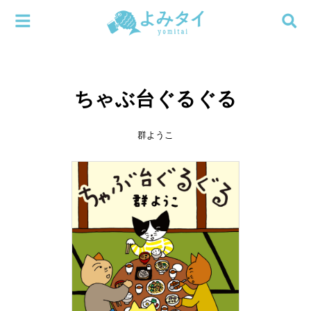
メニューを閉じる
よみタイ
ホーム
ちゃぶ台ぐるぐる
新着
検索する
連載
群ようこ
新刊
特集
編集部