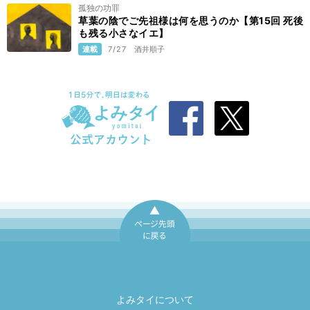
孤独の功罪
草葉の陰でご先祖様は何を思うのか【第15回 死後
も残る小さなイエ】
連載
7/27
酒井順子
ページ先頭に戻
る
よみタイについて