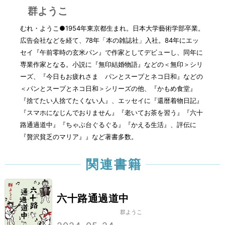
群ようこ
むれ・ようこ●1954年東京都生まれ。日本大学藝術学部卒業。
広告会社などを経て、78年「本の雑誌社」入社。84年にエッ
セイ『午前零時の玄米パン』で作家としてデビューし、同年に
専業作家となる。小説に『無印結婚物語』などの＜無印＞シリ
ーズ、『今日もお疲れさま パンとスープとネコ日和』などの
＜パンとスープとネコ日和＞シリーズの他、『かもめ食堂』
『捨てたい人捨てたくない人』、エッセイに『還暦着物日記』
『スマホになじんでおりません』『老いてお茶を習う』『六十
路通過道中』『ちゃぶ台ぐるぐる』『かえる生活』、評伝に
『贅沢貧乏のマリア』』など著書多数。
関連書籍
六十路通過道中
群ようこ