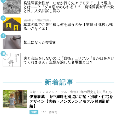
発達障害女性が、なぜか行く先々でモテてしまう理由
とは……？『ダメ恋やめられる！？ 発達障害女子の愛
と性』人気回試し読み
酒井順子「孤独の功罪」
草葉の陰でご先祖様は何を思うのか【第15回 死後も残
る小さなイエ】
禁止になった交霊術
夫と会話をしないのは「自衛」…リアル『妻が口をきい
てくれません』主婦が涙した名場面とは？
新着記事
実録・メンズノンノモデル 創刊40年の歴史を彩る男たち
伊藤泰藏 山中湖畔を拠点に店舗・別荘・住宅を
デザイン【実録・メンズノンノモデル 第9回 前
編】
連載
8/7
徳原海