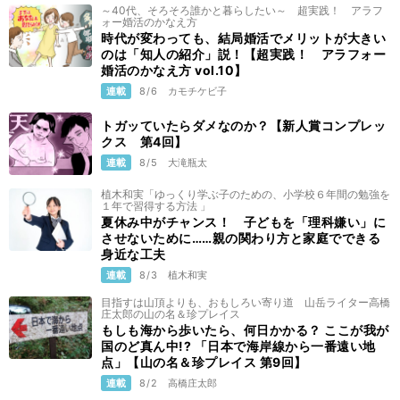
～40代、そろそろ誰かと暮らしたい～ 超実践！ アラフ
ォー婚活のかなえ方
時代が変わっても、結局婚活でメリットが大きい
のは「知人の紹介」説！【超実践！ アラフォー
婚活のかなえ方 vol.10】
連載
8/6
カモチケビ子
トガッていたらダメなのか？【新人賞コンプレッ
クス 第4回】
連載
8/5
大滝瓶太
植木和実「ゆっくり学ぶ子のための、小学校６年間の勉強を
１年で習得する方法 」
夏休み中がチャンス！ 子どもを「理科嫌い」に
させないために……親の関わり方と家庭でできる
身近な工夫
連載
8/3
植木和実
目指すは山頂よりも、おもしろい寄り道 山岳ライター高橋
庄太郎の山の名＆珍プレイス
もしも海から歩いたら、何日かかる？ ここが我が
国のど真ん中!? 「日本で海岸線から一番遠い地
点」【山の名＆珍プレイス 第9回】
連載
8/2
高橋庄太郎