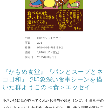
判型
四六判ソフトカバー
頁数
208
ISBN
978-4-08-788133-2
価格
1,870円(10%税込）
発売日
2025年11月6日
『かもめ食堂』『パンとスープとネ
コ日和』で印象深い食事シーンを描
いた群ようこの＜食＞エッセイ
小さい頃に母が作ってくれたお弁当や焼きリンゴ、仕事相手の
人たちとともにした夕食…食べものは、思い出と記憶を連れて