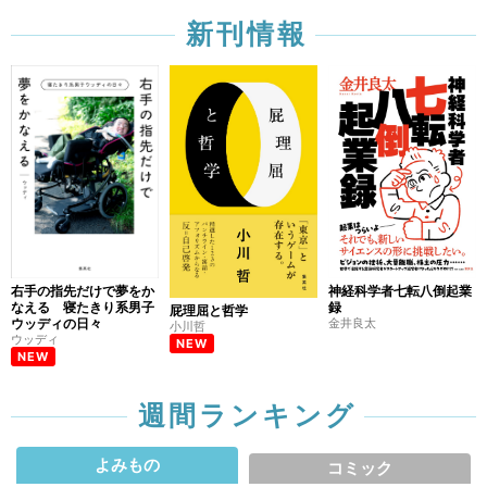
新刊情報
右手の指先だけで夢をか
神経科学者七転八倒起業
なえる 寝たきり系男子
録
屁理屈と哲学
ウッディの日々
金井良太
小川哲
ウッディ
NEW
NEW
週間ランキング
よみもの
コミック