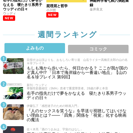
右手の指先だけで夢をか
神経科学者七転八倒起業
なえる 寝たきり系男子
録
屁理屈と哲学
ウッディの日々
金井良太
小川哲
ウッディ
NEW
NEW
週間ランキング
よみもの
コミック
目指すは山頂よりも、おもしろい寄り道 山岳ライター高橋庄太郎の山の名
＆珍プレイス
もしも海から歩いたら、何日かかる？ ここが我が国の
ど真ん中!? 「日本で海岸線から一番遠い地点」【山の
名＆珍プレイス 第9回】
新刊 : ウッディ
脊髄性筋萎縮症（SMA）患者で重度障害者。28歳の夢と本音
右手の指先だけで夢をかなえる 寝たきり系男子ウッ
ディの日々
伊藤弘了「感想迷子のための映画入門」
『人のセックスを笑うな』を早送り視聴してはいけな
い理由とは？――「四角」関係を「視覚」化する映画
の魔法
佐々木亮「酒のつまみは、宇宙のはなし」