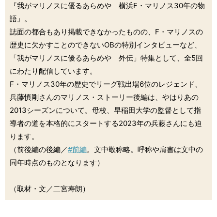
『我がマリノスに優るあらめや 横浜F・マリノス30年の物
語』。
誌面の都合もあり掲載できなかったものの、F・マリノスの
歴史に欠かすことのできないOBの特別インタビューなど、
「我がマリノスに優るあらめや 外伝」特集として、全5回
にわたり配信しています。
F・マリノス30年の歴史でリーグ戦出場6位のレジェンド、
兵藤慎剛さんのマリノス・ストーリー後編は、やはりあの
2013シーズンについて。母校、早稲田大学の監督として指
導者の道を本格的にスタートする2023年の兵藤さんにも迫
ります。
（前後編の後編／
#前編
。文中敬称略。呼称や肩書は文中の
同年時点のものとなります）
（取材・文／二宮寿朗）