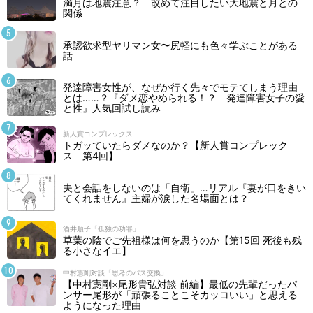
満月は地震注意？ 改めて注目したい大地震と月との
関係
承認欲求型ヤリマン女〜尻軽にも色々学ぶことがある
話
発達障害女性が、なぜか行く先々でモテてしまう理由
とは……？『ダメ恋やめられる！？ 発達障害女子の愛
と性』人気回試し読み
新人賞コンプレックス
トガッていたらダメなのか？【新人賞コンプレック
ス 第4回】
夫と会話をしないのは「自衛」…リアル『妻が口をきい
てくれません』主婦が涙した名場面とは？
酒井順子「孤独の功罪」
草葉の陰でご先祖様は何を思うのか【第15回 死後も残
る小さなイエ】
中村憲剛対談「思考のパス交換」
【中村憲剛×尾形貴弘対談 前編】最低の先輩だったパ
ンサー尾形が「頑張ることこそカッコいい」と思える
ようになった理由