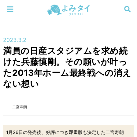
メニューを閉じる
よみタイ
ホーム
2023.3.2
新着
満員の日産スタジアムを求め続
検索する
けた兵藤慎剛。その願いが叶っ
連載
た2013年ホーム最終戦への消え
新刊
ない想い
特集
二宮寿朗
編集部
1月26日の発売後、好評につき即重版も決定した二宮寿朗