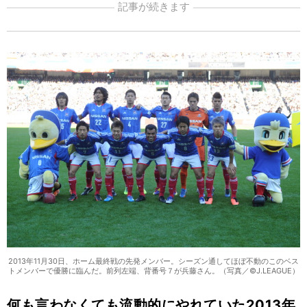
記事が続きます
2013年11月30日、ホーム最終戦の先発メンバー。シーズン通してほぼ不動のこのベス
トメンバーで優勝に臨んだ。前列左端、背番号７が兵藤さん。（写真／©J.LEAGUE）
何も言わなくても流動的にやれていた2013年