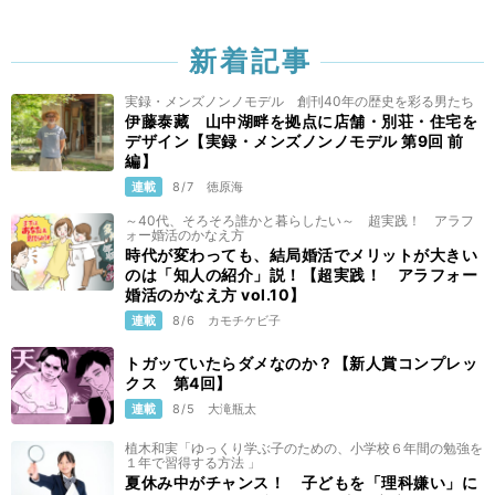
新着記事
実録・メンズノンノモデル 創刊40年の歴史を彩る男たち
伊藤泰藏 山中湖畔を拠点に店舗・別荘・住宅を
デザイン【実録・メンズノンノモデル 第9回 前
編】
連載
8/7
徳原海
～40代、そろそろ誰かと暮らしたい～ 超実践！ アラフ
ォー婚活のかなえ方
時代が変わっても、結局婚活でメリットが大きい
のは「知人の紹介」説！【超実践！ アラフォー
婚活のかなえ方 vol.10】
連載
8/6
カモチケビ子
トガッていたらダメなのか？【新人賞コンプレッ
クス 第4回】
連載
8/5
大滝瓶太
植木和実「ゆっくり学ぶ子のための、小学校６年間の勉強を
１年で習得する方法 」
夏休み中がチャンス！ 子どもを「理科嫌い」に