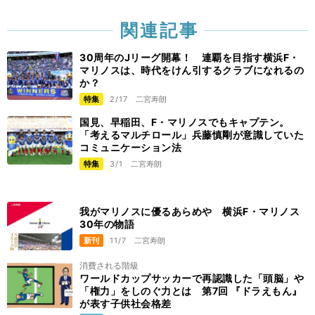
関連記事
30周年のJリーグ開幕！ 連覇を目指す横浜F・
マリノスは、時代をけん引するクラブになれるの
か？
特集
2/17
二宮寿朗
国見、早稲田、F・マリノスでもキャプテン。
「考えるマルチロール」兵藤慎剛が意識していた
コミュニケーション法
特集
3/1
二宮寿朗
我がマリノスに優るあらめや 横浜F・マリノス
30年の物語
新刊
11/7
二宮寿朗
消費される階級
ワールドカップサッカーで再認識した「頭脳」や
「権力」をしのぐ力とは 第7回 『ドラえもん』
が表す子供社会格差