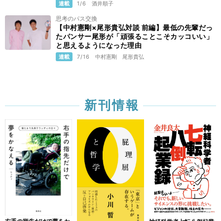
連載
1/6
酒井順子
思考のパス交換
【中村憲剛×尾形貴弘対談 前編】最低の先輩だっ
たパンサー尾形が「頑張ることこそカッコいい」
と思えるようになった理由
連載
7/16
中村憲剛
尾形貴弘
新刊情報