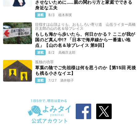
させないために……親の関わり方と家庭でできる
身近な工夫
連載
8/3
植木和実
目指すは山頂よりも、おもしろい寄り道 山岳ライター高橋
庄太郎の山の名＆珍プレイス
もしも海から歩いたら、何日かかる？ ここが我が
国のど真ん中!? 「日本で海岸線から一番遠い地
点」【山の名＆珍プレイス 第9回】
連載
8/2
高橋庄太郎
孤独の功罪
草葉の陰でご先祖様は何を思うのか【第15回 死後
も残る小さなイエ】
連載
7/27
酒井順子