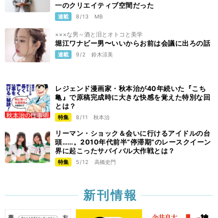
一のクリエイティブ空間だった
連載
8/13
MB
×××な男～酒と泪とオトコと美学
堀江ワナビー男〜いいからお前は会議に出ろの話
連載
9/2
鈴木涼美
レジェンド漫画家・秋本治が40年続いた『こち
亀』で原稿完成時に大きな快感を覚えた特別な回
とは？
特集
8/11
秋本治
リーマン・ショック＆会いに行けるアイドルの台
頭……。2010年代前半“停滞期”のレースクイーン
界に起こったサバイバル大作戦とは？
特集
5/12
高橋史門
新刊情報