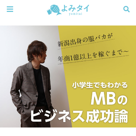
メニューを閉じる
よみタイ
ホーム
新着
検索する
連載
新刊
特集
編集部