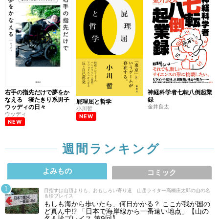
右手の指先だけで夢をか
神経科学者七転八倒起業
なえる 寝たきり系男子
録
屁理屈と哲学
ウッディの日々
金井良太
小川哲
ウッディ
NEW
NEW
週間ランキング
よみもの
コミック
目指すは山頂よりも、おもしろい寄り道 山岳ライター高橋庄太郎の山の名
＆珍プレイス
もしも海から歩いたら、何日かかる？ ここが我が国の
ど真ん中!? 「日本で海岸線から一番遠い地点」【山の
名＆珍プレイス 第9回】