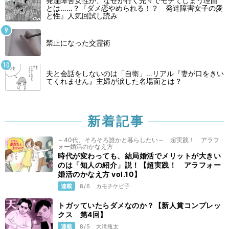
発達障害女性が、なぜか行く先々でモテてしまう理由
とは……？『ダメ恋やめられる！？ 発達障害女子の愛
と性』人気回試し読み
禁止になった交霊術
夫と会話をしないのは「自衛」…リアル『妻が口をきい
てくれません』主婦が涙した名場面とは？
新着記事
～40代、そろそろ誰かと暮らしたい～ 超実践！ アラフ
ォー婚活のかなえ方
時代が変わっても、結局婚活でメリットが大きい
のは「知人の紹介」説！【超実践！ アラフォー
婚活のかなえ方 vol.10】
連載
8/6
カモチケビ子
トガッていたらダメなのか？【新人賞コンプレッ
クス 第4回】
連載
8/5
大滝瓶太