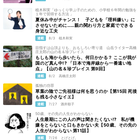
植木和実「ゆっくり学ぶ子のための、小学校６年間の勉強を
１年で習得する方法 」
夏休み中がチャンス！ 子どもを「理科嫌い」に
させないために……親の関わり方と家庭でできる
身近な工夫
連載
8/3
植木和実
目指すは山頂よりも、おもしろい寄り道 山岳ライター高橋
庄太郎の山の名＆珍プレイス
もしも海から歩いたら、何日かかる？ ここが我が
国のど真ん中!? 「日本で海岸線から一番遠い地
点」【山の名＆珍プレイス 第9回】
連載
8/2
高橋庄太郎
孤独の功罪
草葉の陰でご先祖様は何を思うのか【第15回 死後
も残る小さなイエ】
連載
7/27
酒井順子
50歳、その先の人生がわからない
人生最期にこの人の声は聞きたくない⁉ 私が機
嫌をとらないと口もきかない夫【50歳、その先の
人生がわからない 第11話】
連載
7/26
とげとげ。