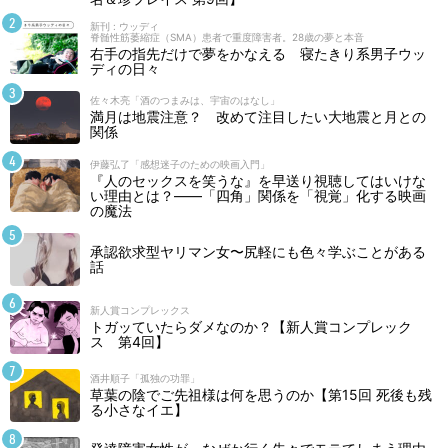
新刊 : ウッディ
脊髄性筋萎縮症（SMA）患者で重度障害者。28歳の夢と本音
右手の指先だけで夢をかなえる 寝たきり系男子ウッ
ディの日々
佐々木亮「酒のつまみは、宇宙のはなし」
満月は地震注意？ 改めて注目したい大地震と月との
関係
伊藤弘了「感想迷子のための映画入門」
『人のセックスを笑うな』を早送り視聴してはいけな
い理由とは？――「四角」関係を「視覚」化する映画
の魔法
承認欲求型ヤリマン女〜尻軽にも色々学ぶことがある
話
新人賞コンプレックス
トガッていたらダメなのか？【新人賞コンプレック
ス 第4回】
酒井順子「孤独の功罪」
草葉の陰でご先祖様は何を思うのか【第15回 死後も残
る小さなイエ】