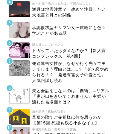
佐々木亮「酒のつまみは、宇宙のはなし」
満月は地震注意？ 改めて注目したい
大地震と月との関係
承認欲求型ヤリマン女〜尻軽にも色々
学ぶことがある話
新人賞コンプレックス
トガッていたらダメなのか？【新人賞
コンプレックス 第4回】
発達障害女性が、なぜか行く先々でモ
テてしまう理由とは……？『ダメ恋やめ
られる！？ 発達障害女子の愛と性』
人気回試し読み
夫と会話をしないのは「自衛」…リアル
『妻が口をきいてくれません』主婦が
涙した名場面とは？
酒井順子「孤独の功罪」
草葉の陰でご先祖様は何を思うのか
【第15回 死後も残る小さなイエ】
中村憲剛対談「思考のパス交換」