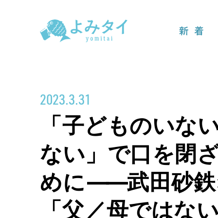
新着
2023.3.31
「子どものいな
ない」で口を閉
めに
――
武田砂鉄
「父／母ではな