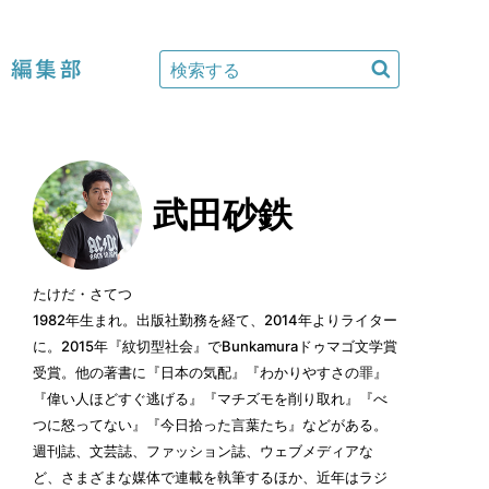
編集部
武田砂鉄
たけだ・さてつ
1982年生まれ。出版社勤務を経て、2014年よりライター
に。2015年『紋切型社会』でBunkamuraドゥマゴ文学賞
受賞。他の著書に『日本の気配』『わかりやすさの罪』
『偉い人ほどすぐ逃げる』『マチズモを削り取れ』『べ
つに怒ってない』『今日拾った言葉たち』などがある。
週刊誌、文芸誌、ファッション誌、ウェブメディアな
ど、さまざまな媒体で連載を執筆するほか、近年はラジ