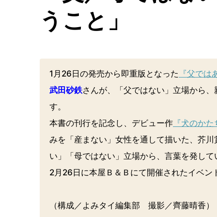
うこと」
1月26日の発売から即重版となった
『父では
武田砂鉄
さんが、「父ではない」立場から、
す。
本書の刊行を記念し、デビュー作
『犬のかた
みを「産まない」女性を通して描いた、芥川
い」「母ではない」立場から、言葉を発して
2月26日に本屋Ｂ＆Ｂにて開催されたイベ
（構成／よみタイ編集部 撮影／齊藤晴香）