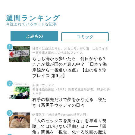
週間ランキング
今読まれているホットな記事
よみもの
コミック
目指すは山頂よりも、おもしろい寄り道 山岳ライタ
ー高橋庄太郎の山の名＆珍プレイス
もしも海から歩いたら、何日かかる？
ここが我が国のど真ん中!? 「日本で海
岸線から一番遠い地点」【山の名＆珍
プレイス 第9回】
新刊 : ウッディ
脊髄性筋萎縮症（SMA）患者で重度障害者。28歳の夢
と本音
右手の指先だけで夢をかなえる 寝た
きり系男子ウッディの日々
伊藤弘了「感想迷子のための映画入門」
『人のセックスを笑うな』を早送り視
聴してはいけない理由とは？――「四
角」関係を「視覚」化する映画の魔法