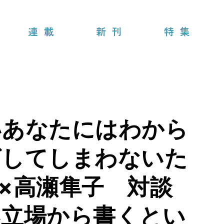
連載
新刊
特集
いあなたにはわから
ざしてしまわないた
×高瀬隼子 対談
い立場から書くとい