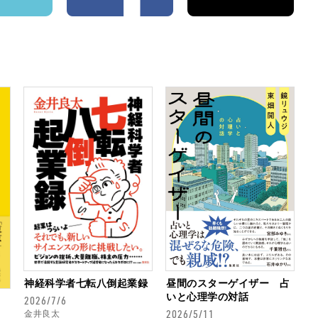
神経科学者七転八倒起業録
昼間のスターゲイザー 占
いと心理学の対話
2026/7/6
2026/5/11
金井良太