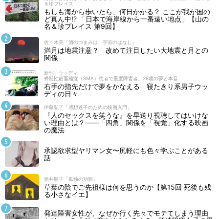
＆珍プレイス
もしも海から歩いたら、何日かかる？ ここが我が国の
ど真ん中!? 「日本で海岸線から一番遠い地点」【山の
名＆珍プレイス 第9回】
佐々木亮「酒のつまみは、宇宙のはなし」
満月は地震注意？ 改めて注目したい大地震と月との
関係
新刊 : ウッディ
脊髄性筋萎縮症（SMA）患者で重度障害者。28歳の夢と本音
右手の指先だけで夢をかなえる 寝たきり系男子ウッ
ディの日々
伊藤弘了「感想迷子のための映画入門」
『人のセックスを笑うな』を早送り視聴してはいけな
い理由とは？――「四角」関係を「視覚」化する映画
の魔法
承認欲求型ヤリマン女〜尻軽にも色々学ぶことがある
話
酒井順子「孤独の功罪」
草葉の陰でご先祖様は何を思うのか【第15回 死後も残
る小さなイエ】
発達障害女性が、なぜか行く先々でモテてしまう理由