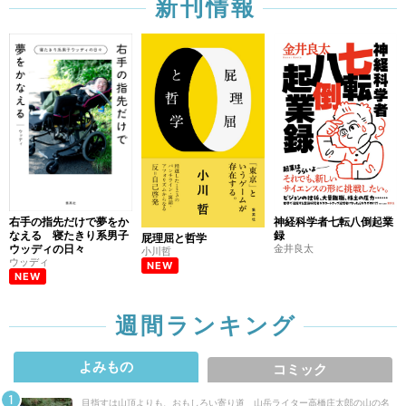
新刊情報
右手の指先だけで夢をか
神経科学者七転八倒起業
なえる 寝たきり系男子
録
屁理屈と哲学
ウッディの日々
金井良太
小川哲
ウッディ
NEW
NEW
週間ランキング
よみもの
コミック
目指すは山頂よりも、おもしろい寄り道 山岳ライター高橋庄太郎の山の名