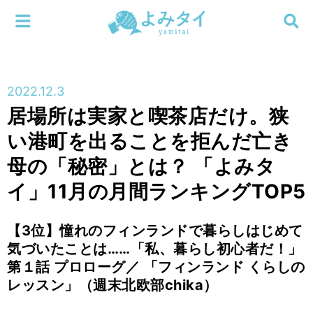
メニューを閉じる
よみタイ
ホーム
2022.12.3
新着
居場所は実家と喫茶店だけ。狭
検索する
い港町を出ることを拒んだ亡き
連載
母の「秘密」とは？ 「よみタ
新刊
イ」11月の月間ランキングTOP5
特集
【3位】憧れのフィンランドで暮らしはじめて
気づいたことは……「私、暮らし初心者だ！」
編集部
第１話 プロローグ／ 「フィンランド くらしの
レッスン」（週末北欧部chika）