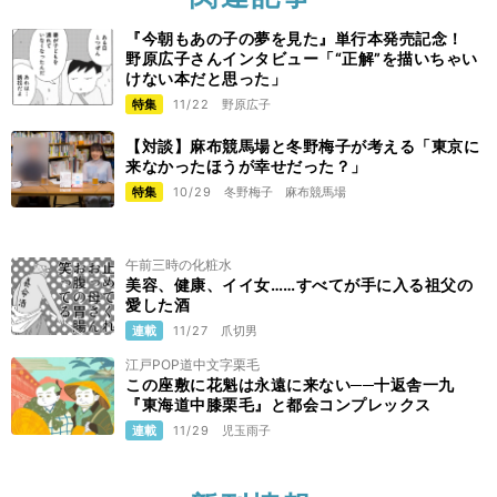
『今朝もあの子の夢を見た』単行本発売記念！
野原広子さんインタビュー「“正解”を描いちゃい
けない本だと思った」
特集
11/22
野原広子
【対談】麻布競馬場と冬野梅子が考える「東京に
来なかったほうが幸せだった？」
特集
10/29
冬野梅子
麻布競馬場
午前三時の化粧水
美容、健康、イイ女……すべてが手に入る祖父の
愛した酒
連載
11/27
爪切男
江戸POP道中文字栗毛
この座敷に花魁は永遠に来ない──十返舎一九
『東海道中膝栗毛』と都会コンプレックス
連載
11/29
児玉雨子