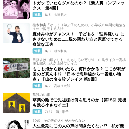
トガッていたらダメなのか？【新人賞コンプレッ
クス 第4回】
連載
8/5
大滝瓶太
植木和実「ゆっくり学ぶ子のための、小学校６年間の勉強を
１年で習得する方法 」
夏休み中がチャンス！ 子どもを「理科嫌い」に
させないために……親の関わり方と家庭でできる
身近な工夫
連載
8/3
植木和実
目指すは山頂よりも、おもしろい寄り道 山岳ライター高橋
庄太郎の山の名＆珍プレイス
もしも海から歩いたら、何日かかる？ ここが我が
国のど真ん中!? 「日本で海岸線から一番遠い地
点」【山の名＆珍プレイス 第9回】
連載
8/2
高橋庄太郎
孤独の功罪
草葉の陰でご先祖様は何を思うのか【第15回 死後
も残る小さなイエ】
連載
7/27
酒井順子
50歳、その先の人生がわからない
人生最期にこの人の声は聞きたくない⁉ 私が機