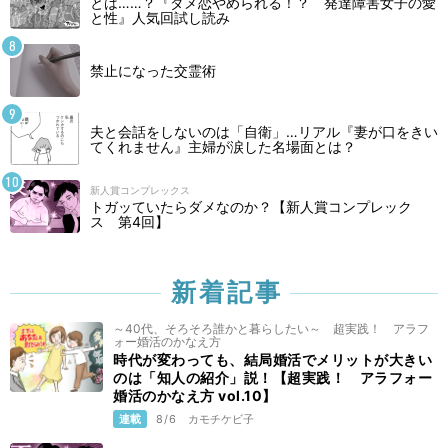
とは……？『ダメ恋やめられる！？ 発達障害女子の愛
と性』人気回試し読み
禁止になった交霊術
夫と会話をしないのは「自衛」…リアル『妻が口をきい
てくれません』主婦が涙した名場面とは？
新人賞コンプレックス
トガッていたらダメなのか？【新人賞コンプレック
ス 第4回】
新着記事
～40代、そろそろ誰かと暮らしたい～ 超実践！ アラフ
ォー婚活のかなえ方
時代が変わっても、結局婚活でメリットが大きい
のは「知人の紹介」説！【超実践！ アラフォー
婚活のかなえ方 vol.10】
連載
8/6
カモチケビ子