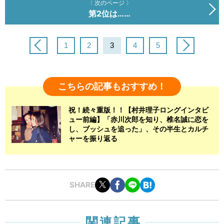
〈 次のページ 〉
第2位は……
1
2
3
4
5
こちらの記事もおすすめ！
祝！続々重版！！【村井理子ロングインタビ
ュー前編】「赤川次郎を知り、椎名誠に恋を
し、ブッシュを追った」、その半生とカルチ
ャーを振り返る
SHARE
関連記事