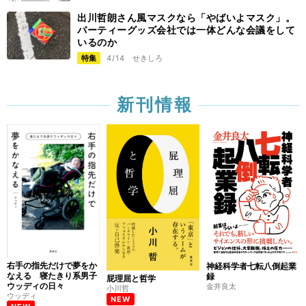
出川哲朗さん風マスクなら「やばいよマスク」。
パーティーグッズ会社では一体どんな会議をして
いるのか
特集
4/14
せきしろ
新刊情報
右手の指先だけで夢をか
神経科学者七転八倒起業
なえる 寝たきり系男子
録
屁理屈と哲学
ウッディの日々
金井良太
小川哲
ウッディ
NEW