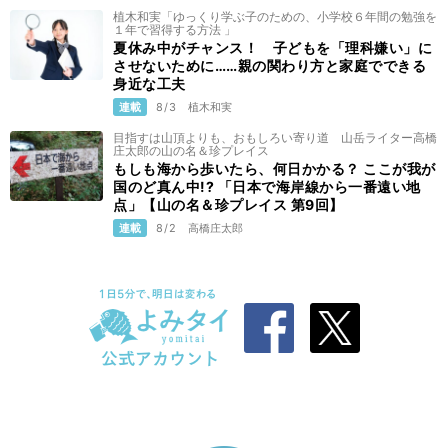
植木和実「ゆっくり学ぶ子のための、小学校６年間の勉強を
１年で習得する方法 」
夏休み中がチャンス！ 子どもを「理科嫌い」に
させないために……親の関わり方と家庭でできる
身近な工夫
連載
8/3
植木和実
目指すは山頂よりも、おもしろい寄り道 山岳ライター高橋
庄太郎の山の名＆珍プレイス
もしも海から歩いたら、何日かかる？ ここが我が
国のど真ん中!? 「日本で海岸線から一番遠い地
点」【山の名＆珍プレイス 第9回】
連載
8/2
高橋庄太郎