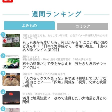
NEW
週間ランキング
よみもの
コミック
目指すは山頂よりも、おもしろい寄り道 山岳ライター高橋庄太郎の山の名
＆珍プレイス
もしも海から歩いたら、何日かかる？ ここが我が国の
ど真ん中!? 「日本で海岸線から一番遠い地点」【山の
名＆珍プレイス 第9回】
新刊 : ウッディ
脊髄性筋萎縮症（SMA）患者で重度障害者。28歳の夢と本音
右手の指先だけで夢をかなえる 寝たきり系男子ウッ
ディの日々
伊藤弘了「感想迷子のための映画入門」
『人のセックスを笑うな』を早送り視聴してはいけな
い理由とは？――「四角」関係を「視覚」化する映画
の魔法
佐々木亮「酒のつまみは、宇宙のはなし」
満月は地震注意？ 改めて注目したい大地震と月との
関係