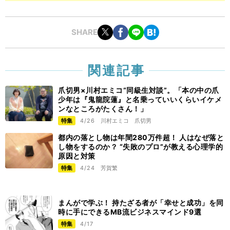
SHARE
関連記事
爪切男×川村エミコ“同級生対談”。「本の中の爪
少年は『鬼龍院蓮』と名乗っていいくらいイケメ
ンなところがたくさん！」
特集
4/26
川村エミコ
爪切男
都内の落とし物は年間280万件超！ 人はなぜ落と
し物をするのか？ “失敗のプロ”が教える心理学的
原因と対策
特集
4/24
芳賀繁
まんがで学ぶ！ 持たざる者が「幸せと成功」を同
時に手にできるMB流ビジネスマインド9選
特集
4/17