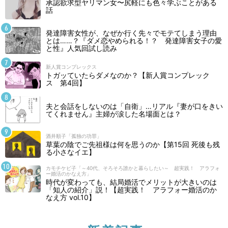
承認欲求型ヤリマン女〜尻軽にも色々学ぶことがある
話
発達障害女性が、なぜか行く先々でモテてしまう理由
とは……？『ダメ恋やめられる！？ 発達障害女子の愛
と性』人気回試し読み
新人賞コンプレックス
トガッていたらダメなのか？【新人賞コンプレック
ス 第4回】
夫と会話をしないのは「自衛」…リアル『妻が口をきい
てくれません』主婦が涙した名場面とは？
酒井順子「孤独の功罪」
草葉の陰でご先祖様は何を思うのか【第15回 死後も残
る小さなイエ】
カモチケビ子「～40代、そろそろ誰かと暮らしたい～ 超実践！ アラフォ
ー婚活のかなえ方」
時代が変わっても、結局婚活でメリットが大きいのは
「知人の紹介」説！【超実践！ アラフォー婚活のか
なえ方 vol.10】