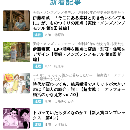
新着記事
実録・メンズノンノモデル 創刊40年の歴史を彩る男たち
伊藤泰藏 「そこにある素材と向き合いシンプル
に」が、ものつくりの原点【実録・メンズノンノ
モデル 第9回 後編】
連載
8/9
徳原海
実録・メンズノンノモデル 創刊40年の歴史を彩る男たち
伊藤泰藏 山中湖畔を拠点に店舗・別荘・住宅を
デザイン【実録・メンズノンノモデル 第9回 前
編】
連載
8/7
徳原海
～40代、そろそろ誰かと暮らしたい～ 超実践！ アラフ
ォー婚活のかなえ方
時代が変わっても、結局婚活でメリットが大きい
のは「知人の紹介」説！【超実践！ アラフォー
婚活のかなえ方 vol.10】
連載
8/6
カモチケビ子
トガッていたらダメなのか？【新人賞コンプレッ
クス 第4回】
連載
8/5
大滝瓶太