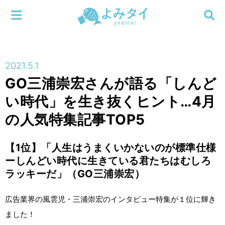
メニューを閉じる
よみタイ
ホーム
2021.5.1
新着
GO三浦崇宏さんが語る「しんど
検索する
い時代」を生き抜くヒント…4月
連載
の人気特集記事TOP5
新刊
【1位】「人生はうまくいかないのが標準仕様
特集
ーしんどい時代に生きている君たちはむしろ
ラッキーだ」（GO三浦崇宏）
編集部
広告業界の風雲児・三浦崇宏のインタビュー特集が１位に輝き
ました！