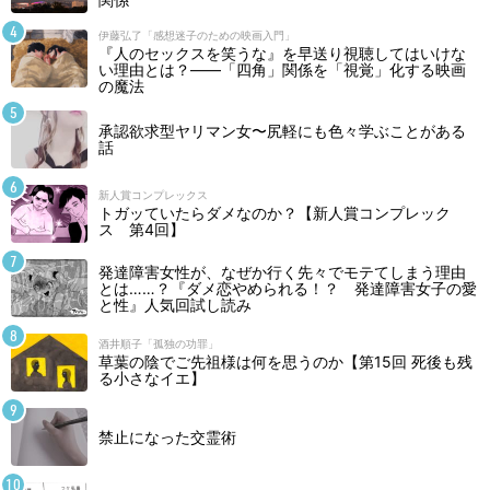
伊藤弘了「感想迷子のための映画入門」
『人のセックスを笑うな』を早送り視聴してはいけな
い理由とは？――「四角」関係を「視覚」化する映画
の魔法
承認欲求型ヤリマン女〜尻軽にも色々学ぶことがある
話
新人賞コンプレックス
トガッていたらダメなのか？【新人賞コンプレック
ス 第4回】
発達障害女性が、なぜか行く先々でモテてしまう理由
とは……？『ダメ恋やめられる！？ 発達障害女子の愛
と性』人気回試し読み
酒井順子「孤独の功罪」
草葉の陰でご先祖様は何を思うのか【第15回 死後も残
る小さなイエ】
禁止になった交霊術