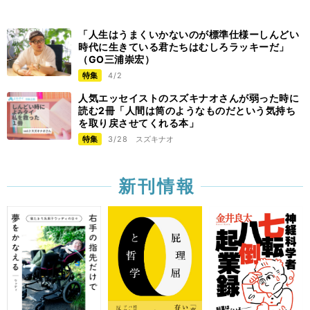
「人生はうまくいかないのが標準仕様ーしんどい
時代に生きている君たちはむしろラッキーだ」
（GO三浦崇宏）
特集
4/2
人気エッセイストのスズキナオさんが弱った時に
読む2冊「人間は筒のようなものだという気持ち
を取り戻させてくれる本」
特集
3/28
スズキナオ
新刊情報