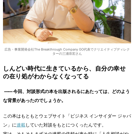
広告・事業開発会社The Breakthrough Company GO代表でクリエイティブディレク
ターの三浦崇宏さん
しんどい時代に生きているから、自分の幸せ
の在り処がわからなくなってる
――
今回、対談形式の本を出版されるにあたっては、どのよう
な背景があったのでしょうか。
この本はもともとウェブサイト「ビジネス インサイダー ジャパ
ン」に
連載
していた対談をもとにつくったんです。
実は、そもそもまずその連載の依頼が来た時に「人生相談がや