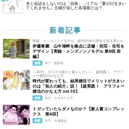
夫と会話をしないのは「自衛」…リアル『妻が口をきい
てくれません』主婦が涙した名場面とは？
新着記事
実録・メンズノンノモデル 創刊40年の歴史を彩る男たち
伊藤泰藏 山中湖畔を拠点に店舗・別荘・住宅を
デザイン【実録・メンズノンノモデル 第9回 前
編】
連載
8/7
徳原海
～40代、そろそろ誰かと暮らしたい～ 超実践！ アラフ
ォー婚活のかなえ方
時代が変わっても、結局婚活でメリットが大きい
のは「知人の紹介」説！【超実践！ アラフォー
婚活のかなえ方 vol.10】
連載
8/6
カモチケビ子
トガッていたらダメなのか？【新人賞コンプレッ
クス 第4回】
連載
8/5
大滝瓶太