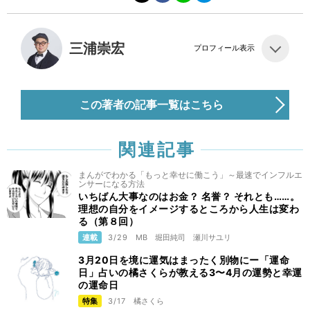
三浦崇宏
プロフィール表示
この著者の記事一覧はこちら
関連記事
まんがでわかる「もっと幸せに働こう」～最速でインフルエ
ンサーになる方法
いちばん大事なのはお金？ 名誉？ それとも……。
理想の自分をイメージするところから人生は変わ
る（第８回）
連載
3/29
MB
堀田純司
瀬川サユリ
3月20日を境に運気はまったく別物にー「運命
日」占いの橘さくらが教える3〜4月の運勢と幸運
の運命日
特集
3/17
橘さくら