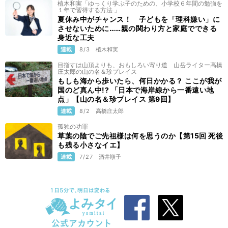
植木和実「ゆっくり学ぶ子のための、小学校６年間の勉強を
１年で習得する方法 」
夏休み中がチャンス！ 子どもを「理科嫌い」に
させないために……親の関わり方と家庭でできる
身近な工夫
連載
8/3
植木和実
目指すは山頂よりも、おもしろい寄り道 山岳ライター高橋
庄太郎の山の名＆珍プレイス
もしも海から歩いたら、何日かかる？ ここが我が
国のど真ん中!? 「日本で海岸線から一番遠い地
点」【山の名＆珍プレイス 第9回】
連載
8/2
高橋庄太郎
孤独の功罪
草葉の陰でご先祖様は何を思うのか【第15回 死後
も残る小さなイエ】
連載
7/27
酒井順子