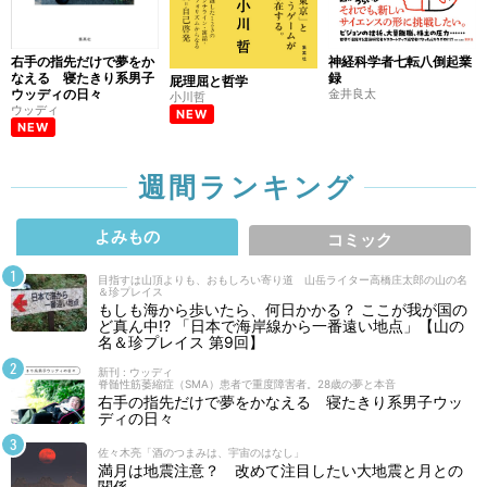
右手の指先だけで夢をか
神経科学者七転八倒起業
なえる 寝たきり系男子
録
屁理屈と哲学
ウッディの日々
金井良太
小川哲
ウッディ
NEW
NEW
週間ランキング
よみもの
コミック
目指すは山頂よりも、おもしろい寄り道 山岳ライター高橋庄太郎の山の名
＆珍プレイス
もしも海から歩いたら、何日かかる？ ここが我が国の
ど真ん中!? 「日本で海岸線から一番遠い地点」【山の
名＆珍プレイス 第9回】
新刊 : ウッディ
脊髄性筋萎縮症（SMA）患者で重度障害者。28歳の夢と本音
右手の指先だけで夢をかなえる 寝たきり系男子ウッ
ディの日々
佐々木亮「酒のつまみは、宇宙のはなし」
満月は地震注意？ 改めて注目したい大地震と月との
関係