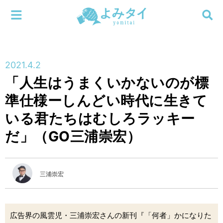
メニューを閉じる
よみタイ
ホーム
2021.4.2
新着
「人生はうまくいかないのが標
検索する
準仕様ーしんどい時代に生きて
連載
いる君たちはむしろラッキー
新刊
だ」（GO三浦崇宏）
特集
三浦崇宏
編集部
広告界の風雲児・三浦崇宏さんの新刊『「何者」かになりた