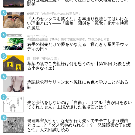
関係
伊藤弘了「感想迷子のための映画入門」
『人のセックスを笑うな』を早送り視聴してはいけな
い理由とは？――「四角」関係を「視覚」化する映画
の魔法
新刊 : ウッディ
脊髄性筋萎縮症（SMA）患者で重度障害者。28歳の夢と本音
右手の指先だけで夢をかなえる 寝たきり系男子ウッ
ディの日々
酒井順子「孤独の功罪」
草葉の陰でご先祖様は何を思うのか【第15回 死後も残
る小さなイエ】
承認欲求型ヤリマン女〜尻軽にも色々学ぶことがある
話
夫と会話をしないのは「自衛」…リアル『妻が口をきい
てくれません』主婦が涙した名場面とは？
発達障害女性が、なぜか行く先々でモテてしまう理由
とは……？『ダメ恋やめられる！？ 発達障害女子の愛
と性』人気回試し読み