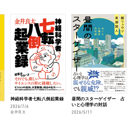
神経科学者七転八倒起業録
昼間のスターゲイザー 占
いと心理学の対話
2026/7/6
2026/5/11
金井良太