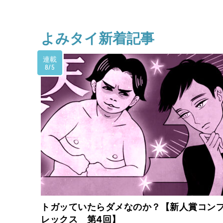
よみタイ新着記事
連載
8/5
トガッていたらダメなのか？【新人賞コン
レックス 第4回】