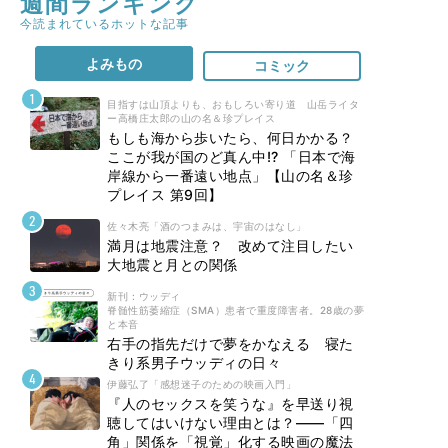
週間ランキング
今読まれているホットな記事
よみもの
コミック
目指すは山頂よりも、おもしろい寄り道 山岳ライタ
ー高橋庄太郎の山の名＆珍プレイス
もしも海から歩いたら、何日かかる？
ここが我が国のど真ん中!? 「日本で海
岸線から一番遠い地点」【山の名＆珍
プレイス 第9回】
佐々木亮「酒のつまみは、宇宙のはなし」
満月は地震注意？ 改めて注目したい
大地震と月との関係
新刊 : ウッディ
脊髄性筋萎縮症（SMA）患者で重度障害者。28歳の夢
と本音
右手の指先だけで夢をかなえる 寝た
きり系男子ウッディの日々
伊藤弘了「感想迷子のための映画入門」
『人のセックスを笑うな』を早送り視
聴してはいけない理由とは？――「四
角」関係を「視覚」化する映画の魔法