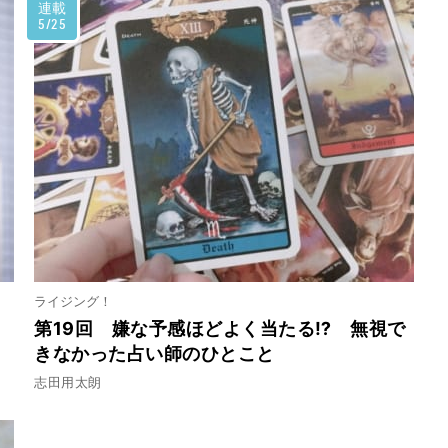
連載
5/25
ライジング！
第19回 嫌な予感ほどよく当たる⁉ 無視で
きなかった占い師のひとこと
志田用太朗