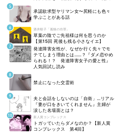
承認欲求型ヤリマン女〜尻軽にも色々
学ぶことがある話
酒井順子「孤独の功罪」
草葉の陰でご先祖様は何を思うのか
【第15回 死後も残る小さなイエ】
発達障害女性が、なぜか行く先々でモ
テてしまう理由とは……？『ダメ恋やめ
られる！？ 発達障害女子の愛と性』
人気回試し読み
禁止になった交霊術
夫と会話をしないのは「自衛」…リアル
『妻が口をきいてくれません』主婦が
涙した名場面とは？
新人賞コンプレックス
トガッていたらダメなのか？【新人賞
コンプレックス 第4回】