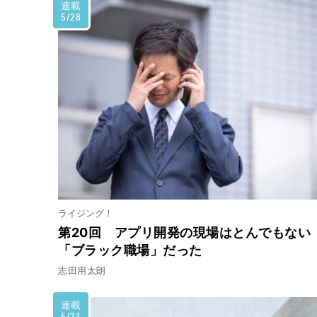
連載
5/28
ライジング！
第20回 アプリ開発の現場はとんでもない
「ブラック職場」だった
志田用太朗
連載
5/21