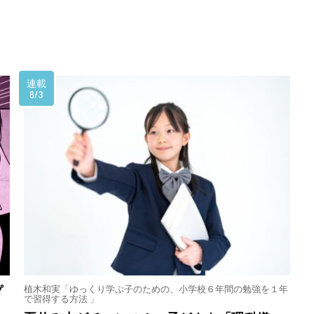
連載
8/3
植木和実「ゆっくり学ぶ子のための、小学校６年間の勉強を１年
プ
で習得する方法 」