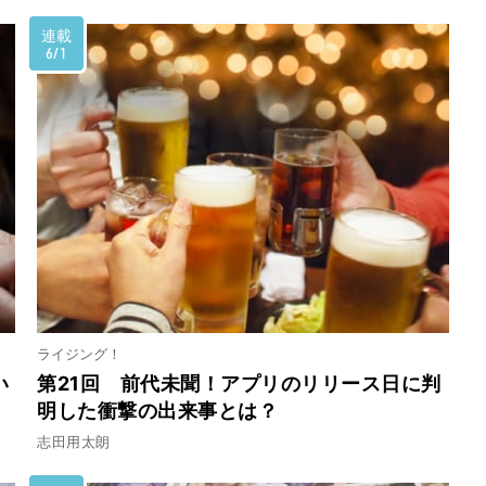
連載
6/1
ライジング！
い
第21回 前代未聞！アプリのリリース日に判
明した衝撃の出来事とは？
志田用太朗