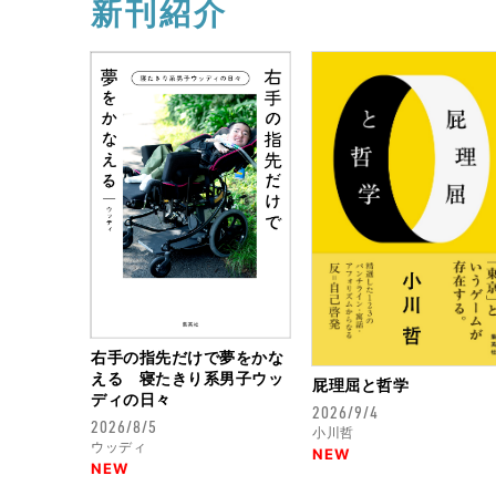
新刊紹介
右手の指先だけで夢をかな
える 寝たきり系男子ウッ
屁理屈と哲学
ディの日々
2026/9/4
2026/8/5
小川哲
ウッディ
NEW
NEW