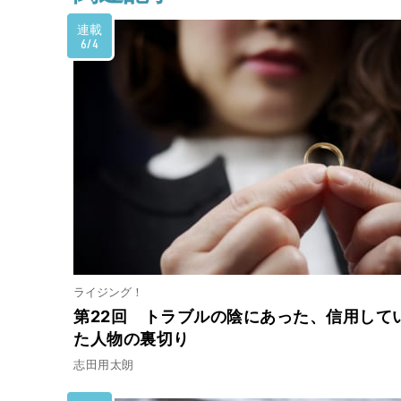
連載
6/4
ライジング！
第22回 トラブルの陰にあった、信用して
た人物の裏切り
志田用太朗