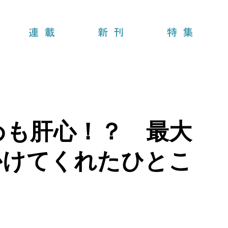
連載
新刊
特集
めも肝心！？ 最大
かけてくれたひとこ